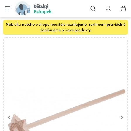
Nabídku našeho e-shopu neustále rozšiřujeme. Sortiment pravidelně
doplňujeme o nové produkty.