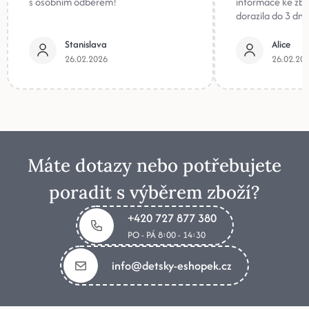
s osobním odběrem!
informace ke zb
dorazila do 3 dnů
Stanislava
Alice
26.02.2026
26.02.20
Máte dotazy nebo potřebujete
poradit s výběrem zboží?
+420 727 877 380
PO - PÁ 8:00 - 14:30
info@detsky-eshopek.cz