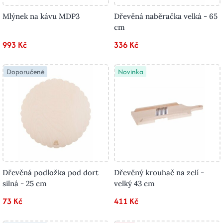
Mlýnek na kávu MDP3
Dřevěná naběračka velká - 65
cm
993 Kč
336 Kč
Doporučené
Novinka
Dřevěná podložka pod dort
Dřevěný krouhač na zelí -
silná - 25 cm
velký 43 cm
73 Kč
411 Kč