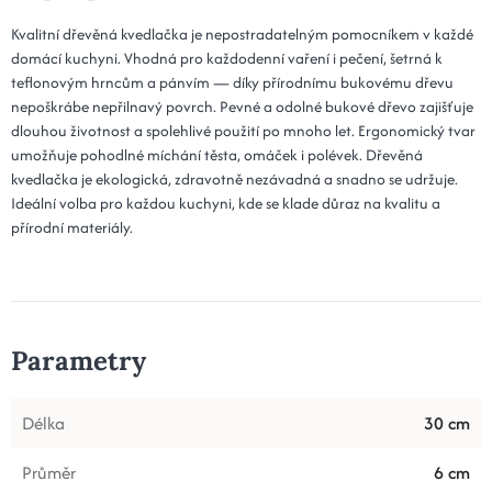
Kvalitní dřevěná kvedlačka je nepostradatelným pomocníkem v každé
domácí kuchyni. Vhodná pro každodenní vaření i pečení, šetrná k
teflonovým hrncům a pánvím — díky přírodnímu bukovému dřevu
nepoškrábe nepřilnavý povrch. Pevné a odolné bukové dřevo zajišťuje
dlouhou životnost a spolehlivé použití po mnoho let. Ergonomický tvar
umožňuje pohodlné míchání těsta, omáček i polévek. Dřevěná
kvedlačka je ekologická, zdravotně nezávadná a snadno se udržuje.
Ideální volba pro každou kuchyni, kde se klade důraz na kvalitu a
přírodní materiály.
Parametry
Délka
30 cm
Průměr
6 cm