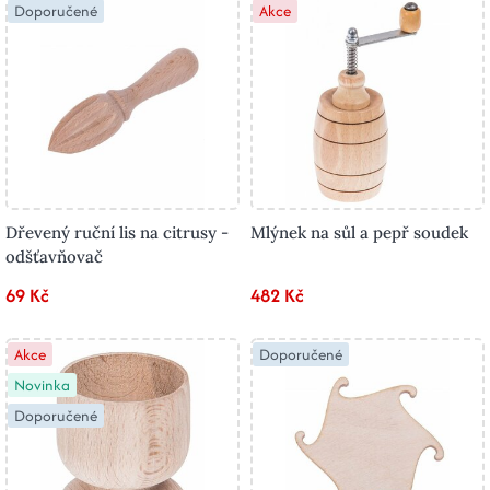
Doporučené
Akce
Dřevený ruční lis na citrusy -
Mlýnek na sůl a pepř soudek
odšťavňovač
69 Kč
482 Kč
Akce
Doporučené
Novinka
Doporučené