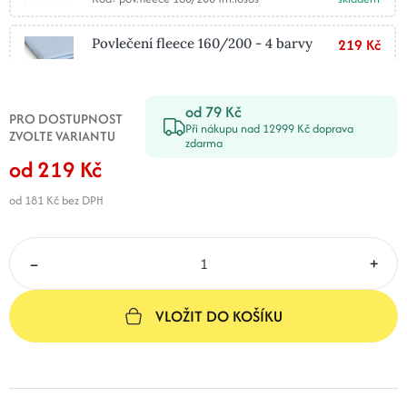
Povlečení fleece 160/200 - 4 barvy
219 Kč
Kód: pov.fleece 160/200 sv.modrá
skladem
od 79 Kč
PRO DOSTUPNOST
Při nákupu nad 12999 Kč doprava
ZVOLTE VARIANTU
zdarma
od 219 Kč
od 181 Kč
bez DPH
–
+
VLOŽIT DO KOŠÍKU