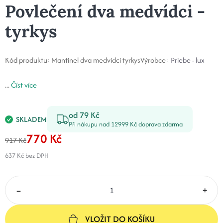
Povlečení dva medvídci -
tyrkys
Kód produktu:
Mantinel dva medvídci tyrkys
Výrobce:
Priebe - lux
...
Číst více
od 79 Kč
SKLADEM
Při nákupu nad 12999 Kč doprava zdarma
770 Kč
917 Kč
637 Kč
bez DPH
–
+
VLOŽIT DO KOŠÍKU