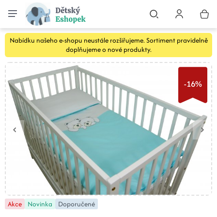
Nabídku našeho e-shopu neustále rozšiřujeme. Sortiment pravidelně
doplňujeme o nové produkty.
-16%
Akce
Novinka
Doporučené