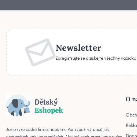
Newsletter
Zaregistrujte se a získejte všechny nabídky
O n
Obch
Rekl
Jsme ryze česká firma, nabízíme Vám zboží výrobců jak
Dopr
tuzemských, tak i zahraničních. Aktivně spolupracujeme s více