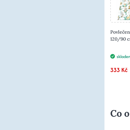
Povlečen
120/90 cm
sklade
333 Kč
Co o