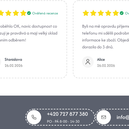
Ověřená recenze
Ov
roběhlo OK, navíc dostupnost co
Byli na mě opravdu příjem
ují je pravdivá a mají velký sklad
telefonu mi sdělili podrob
bním odběrem!
informace ke zboží. Obje
dorazila do 3 dnů.
Stanislava
Alice
26.02.2026
26.02.2026
+420 727 877 380
info@
PO - PÁ 8:00 - 14:30