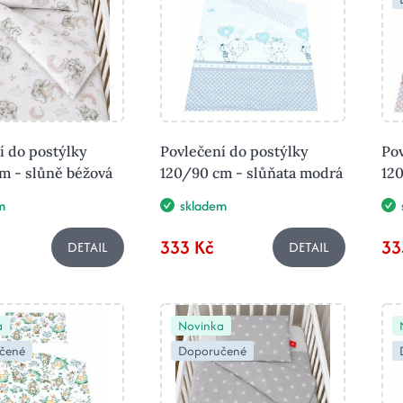
í do postýlky
Povlečení do postýlky
Pov
m - slůně béžová
120/90 cm - slůňata modrá
120
m
skladem
333 Kč
33
DETAIL
DETAIL
a
Novinka
čené
Doporučené