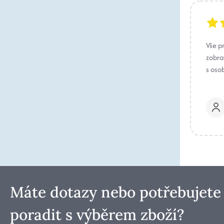
Vše p
zobraz
s oso
Máte dotazy nebo potřebujete
poradit s výběrem zboží?