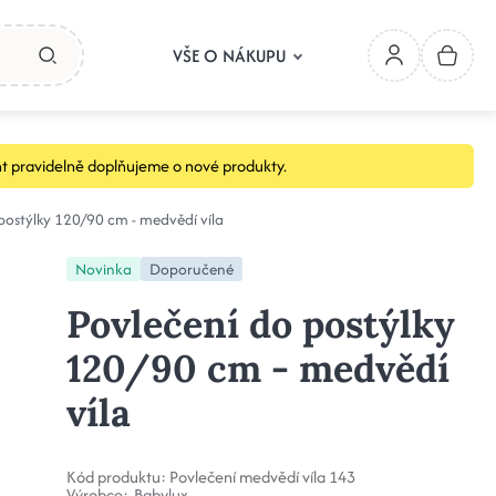
VŠE O NÁKUPU
t pravidelně doplňujeme o nové produkty.
postýlky 120/90 cm - medvědí víla
Novinka
Doporučené
Povlečení do postýlky
120/90 cm - medvědí
víla
Kód produktu:
Povlečení medvědí víla 143
Výrobce:
Babylux