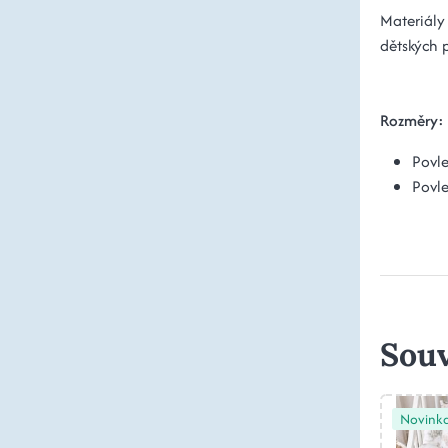
Materiály
dětských 
Rozměry:
Povl
Povle
Souv
Novink