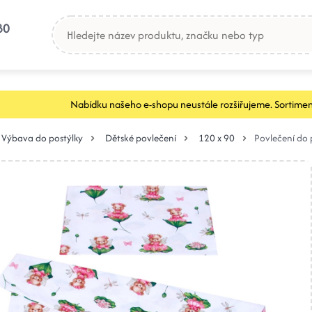
80
Nabídku našeho e-shopu neustále rozšiřujeme. Sortimen
Výbava do postýlky
Dětské povlečení
120 x 90
Povlečení do 