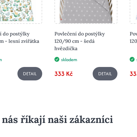
í do postýlky
Povlečení do postýlky
Pov
 - lesní zvířátka
120/90 cm - šedá
120
hvězdička
m
skladem
333 Kč
33
DETAIL
DETAIL
 nás říkají naši zákazníci