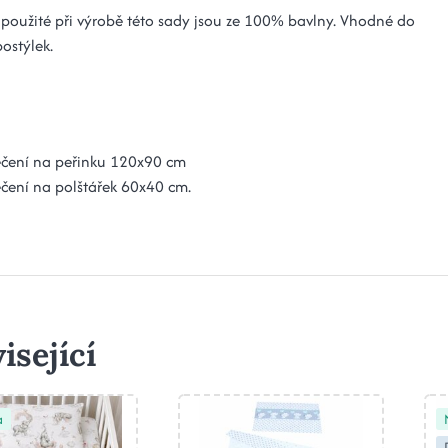
 použité při výrobě této sady jsou ze 100% bavlny. Vhodné do
postýlek.
ečení na peřinku 120x90 cm
čení na polštářek 60x40 cm.
isející
a