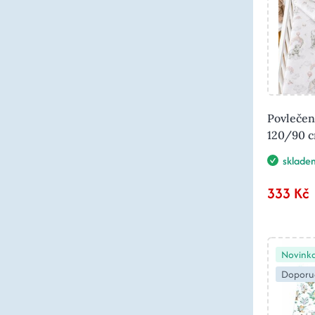
Povlečen
120/90 c
sklade
333 Kč
Novink
Doporu