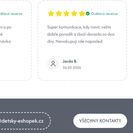
ěřená recenze
Ověřená recenze
ní a po
Super komunikace, kdy navíc velmi
né
dobře poradili a zboží dorazilo za dva
dnávka
dny. Nenakupuji zde naposled.
Jarda B.
26.02.2026
detsky-eshopek.cz
VŠECHNY KONTAKTY