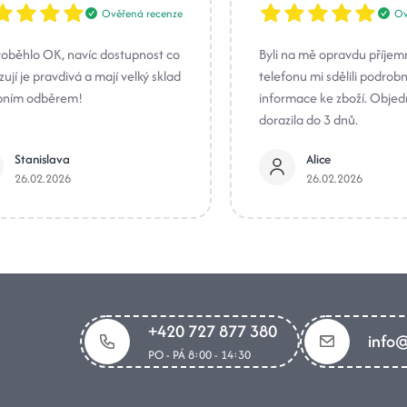
Ověřená recenze
Ov
roběhlo OK, navíc dostupnost co
Byli na mě opravdu příjem
ují je pravdivá a mají velký sklad
telefonu mi sdělili podrob
bním odběrem!
informace ke zboží. Obje
dorazila do 3 dnů.
Stanislava
Alice
26.02.2026
26.02.2026
+420 727 877 380
info@
PO - PÁ 8:00 - 14:30