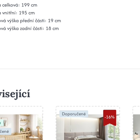
a celková: 199 cm
 vnitřní: 195 cm
vá výška přední části: 19 cm
vá výška zadní části: 18 cm
isející
Doporučené
-16%
a
čené