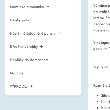
Výrobce pr
Maminka a miminko
na kvalitě
latěmi. S
Dětský pokoj
neobsahuje
Postele j
Nástěnné čalouněné panely
V kategor
Dřevěné výrobky
postelím,
Doplňky do domácnosti
Šuplík na
Mazlíčci
Rozměry š
VÝPRODEJ
Síla 
Hlou
Hloub