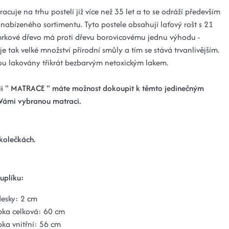
acuje na trhu postelí již více než 35 let a to se odráží především
 nabízeného sortimentu. Tyto postele obsahují laťový rošt s 21
mrkové dřevo má proti dřevu borovicovému jednu výhodu -
 tak velké množství přírodní smůly a tím se stává trvanlivějším.
sou lakovány třikrát bezbarvým netoxickým lakem.
ii " MATRACE " máte možnost dokoupit k těmto jedinečným
 Vámi vybranou matraci.
 kolečkách.
uplíku:
desky: 2 cm
bka celková: 60 cm
ka vnitřní: 56 cm