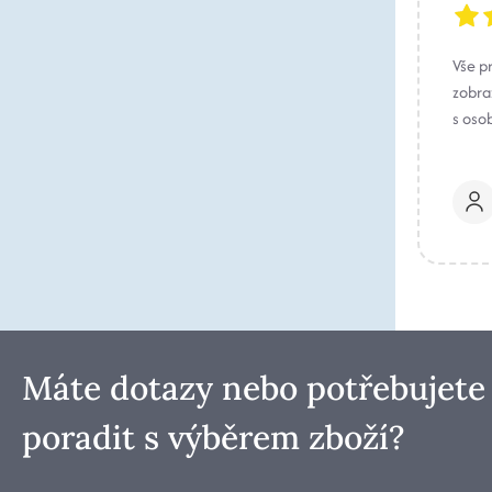
Vše p
zobraz
s oso
Máte dotazy nebo potřebujete
poradit s výběrem zboží?