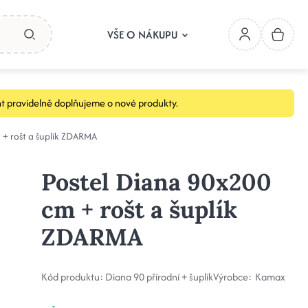
VŠE O NÁKUPU
t pravidelně doplňujeme o nové produkty.
 + rošt a šuplík ZDARMA
Postel Diana 90x200
cm + rošt a šuplík
ZDARMA
Kód produktu:
Diana 90 přírodní + šuplík
Výrobce:
Kamax