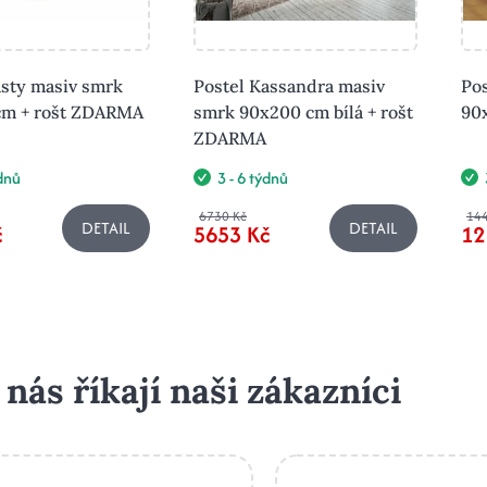
asty masiv smrk
Postel Kassandra masiv
Pos
cm + rošt ZDARMA
smrk 90x200 cm bílá + rošt
90
ZDARMA
ýdnů
3 - 6 týdnů
6730 Kč
14
DETAIL
DETAIL
č
5653 Kč
12
 nás říkají naši zákazníci