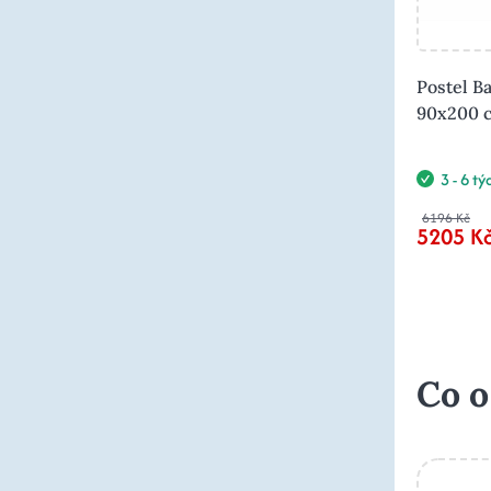
Postel B
90x200 
3 - 6 t
6196 Kč
5205 K
Co o