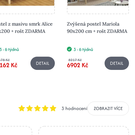
tel z masivu smrk Alice
Zvýšená postel Mariola
x200 + rošt ZDARMA
90x200 cm + rošt ZDARMA
3 - 6 týdnů
3 - 6 týdnů
478 Kč
8217 Kč
DETAIL
DETAIL
162 Kč
6902 Kč
3 hodnocení
ZOBRAZIT VÍCE