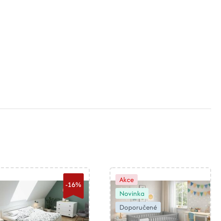
Akce
-16%
Novinka
Doporučené