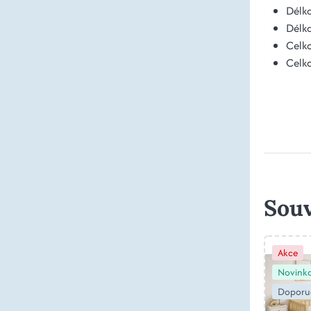
Délk
Délka
Celko
Celko
Souv
Akce
Novink
Doporu