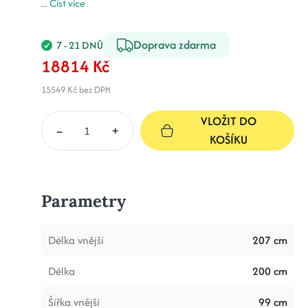
...
Číst více
Doprava zdarma
7 - 21 DNŮ
18814 Kč
15549 Kč
bez DPH
VLOŽIT DO
–
+
KOŠÍKU
Parametry
Délka vnější
207 cm
Délka
200 cm
Šířka vnější
99 cm