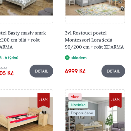
tel Basty masiv smrk
3v1 Rostoucí postel
200 cm bílá + rošt
Montessori Lora šedá
ARMA
90/200 cm + rošt ZDARMA
3 - 6 týdnů
skladem
6 Kč
6999 Kč
DETAIL
DETAIL
05 Kč
Akce
-16%
-16%
Novinka
Doporučené