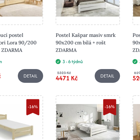
ucí postel
Postel Kašpar masiv smrk
Pos
ri Lora 90/200
90x200 cm bílá + rošt
90x
št ZDARMA
ZDARMA
ZD
m
3 - 6 týdnů
5323 Kč
619
č
DETAIL
DETAIL
4471 Kč
52
-16%
-16%