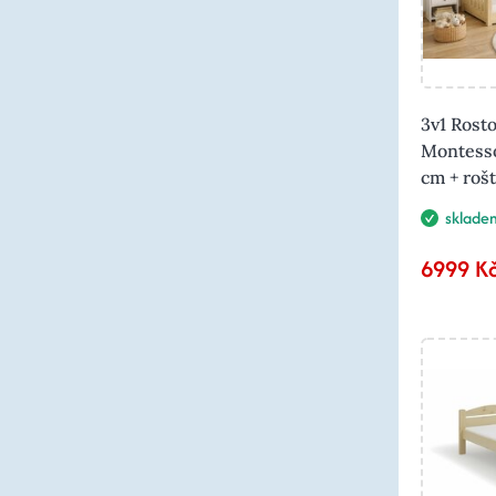
3v1 Rosto
Montesso
cm + ro
sklade
6999 K