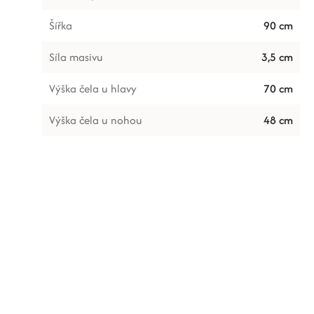
Šířka
90 cm
Síla masivu
3,5 cm
Výška čela u hlavy
70 cm
Výška čela u nohou
48 cm