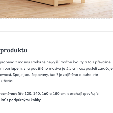
 produktu
vyrobena z masivu smrku té nejvyšší možné kvality a to z převážné
ím postupem. Síla použitého masivu je 3,5 cm, což posteli zaručuje
evnost. Spoje jsou čepovány, tudíž je zajištěno dlouholeté
 užívání.
rozměrech šíře 120, 140, 160 a 180 cm, obsahují zpevňující
 lať s podpůrnými kolíky.