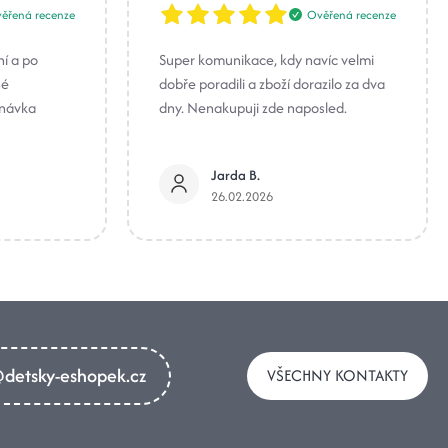
ěřená recenze
Ověřená recenze
ní a po
Super komunikace, kdy navíc velmi
né
dobře poradili a zboží dorazilo za dva
dnávka
dny. Nenakupuji zde naposled.
Jarda B.
26.02.2026
detsky-eshopek.cz
VŠECHNY KONTAKTY