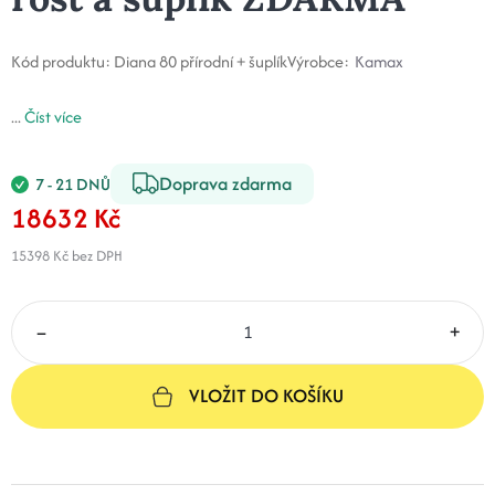
Kód produktu:
Diana 80 přírodní + šuplík
Výrobce:
Kamax
...
Číst více
Doprava zdarma
7 - 21 DNŮ
18632 Kč
15398 Kč
bez DPH
–
+
VLOŽIT DO KOŠÍKU