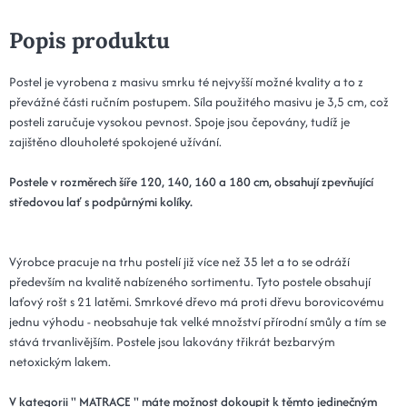
Popis produktu
Postel je vyrobena z masivu smrku té nejvyšší možné kvality a to z
převážné části ručním postupem. Síla použitého masivu je 3,5 cm, což
posteli zaručuje vysokou pevnost. Spoje jsou čepovány, tudíž je
zajištěno dlouholeté spokojené užívání.
Postele v rozměrech šíře 120, 140, 160 a 180 cm, obsahují zpevňující
středovou lať s podpůrnými kolíky.
Výrobce pracuje na trhu postelí již více než 35 let a to se odráží
především na kvalitě nabízeného sortimentu. Tyto postele obsahují
laťový rošt s 21 latěmi. Smrkové dřevo má proti dřevu borovicovému
jednu výhodu - neobsahuje tak velké množství přírodní smůly a tím se
stává trvanlivějším. Postele jsou lakovány třikrát bezbarvým
netoxickým lakem.
V kategorii " MATRACE " máte možnost dokoupit k těmto jedinečným