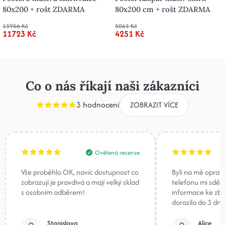
80x200 + rošt ZDARMA
80x200 cm + rošt ZDARMA
13956 Kč
5061 Kč
11723 Kč
4251 Kč
Co o nás říkají naši zákazníci
3 hodnocení
ZOBRAZIT VÍCE
Ověřená recenze
Vše proběhlo OK, navíc dostupnost co
Byli na mě oprav
zobrazují je pravdivá a mají velký sklad
telefonu mi sděli
s osobním odběrem!
informace ke zb
dorazila do 3 dnů
Stanislava
Alice