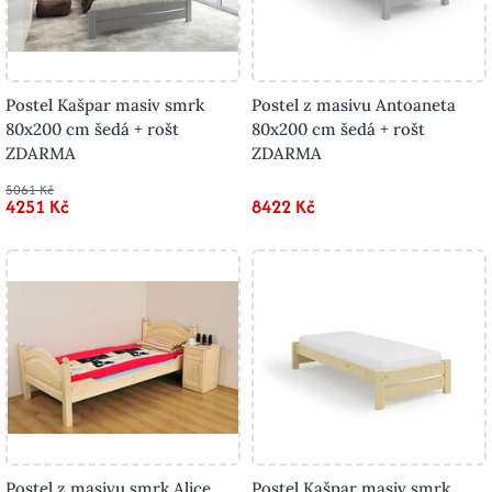
Postel Kašpar masiv smrk
Postel z masivu Antoaneta
80x200 cm šedá + rošt
80x200 cm šedá + rošt
ZDARMA
ZDARMA
5061 Kč
4251 Kč
8422 Kč
Postel z masivu smrk Alice
Postel Kašpar masiv smrk