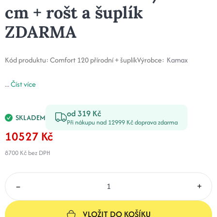
cm + rošt a šuplík
ZDARMA
Kód produktu:
Comfort 120 přírodní + šuplík
Výrobce:
Kamax
...
Číst více
od 319 Kč
SKLADEM
Při nákupu nad 12999 Kč doprava zdarma
10527 Kč
8700 Kč
bez DPH
–
+
VLOŽIT DO KOŠÍKU