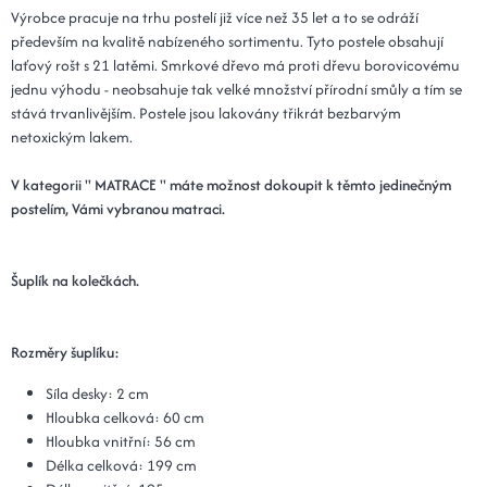
Výrobce pracuje na trhu postelí již více než 35 let a to se odráží
především na kvalitě nabízeného sortimentu. Tyto postele obsahují
laťový rošt s 21 latěmi. Smrkové dřevo má proti dřevu borovicovému
jednu výhodu - neobsahuje tak velké množství přírodní smůly a tím se
stává trvanlivějším. Postele jsou lakovány třikrát bezbarvým
netoxickým lakem.
V kategorii " MATRACE " máte možnost dokoupit k těmto jedinečným
postelím, Vámi vybranou matraci.
Šuplík na kolečkách.
Rozměry šuplíku:
Síla desky: 2 cm
Hloubka celková: 60 cm
Hloubka vnitřní: 56 cm
Délka celková: 199 cm