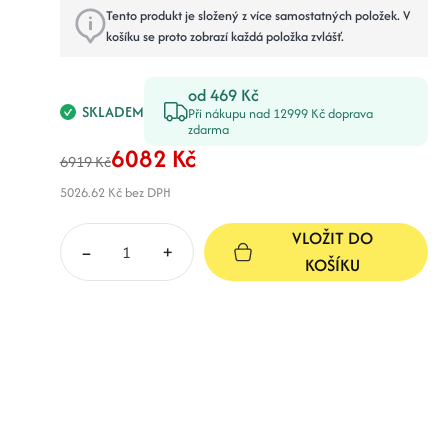
Tento produkt je složený z více samostatných položek. V
košíku se proto zobrazí každá položka zvlášť.
od 469 Kč
SKLADEM
Při nákupu nad 12999 Kč doprava
zdarma
6082 Kč
6919 Kč
5026.62 Kč
bez DPH
VLOŽIT DO
–
+
KOŠÍKU