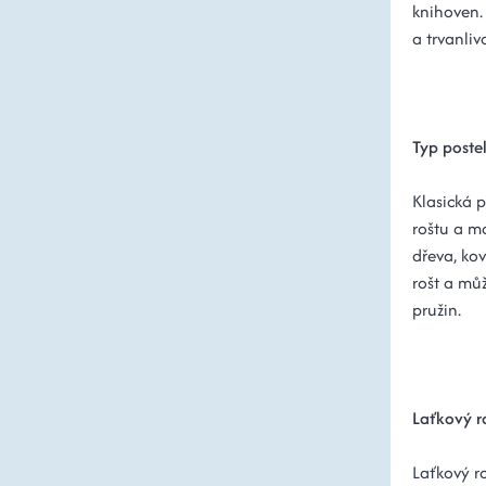
knihoven.
a trvanlivo
Typ poste
Klasická p
roštu a m
dřeva, ko
rošt a mů
pružin.
Laťkový 
Laťkový ro