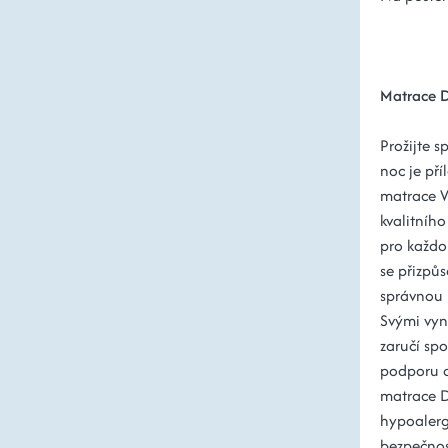
Matrace 
Prožijte 
noc je př
matrace V
kvalitníh
pro každo
se přizpůs
správnou 
Svými vyn
zaručí spo
podporu a
matrace D
hypoalerge
bezpečnos