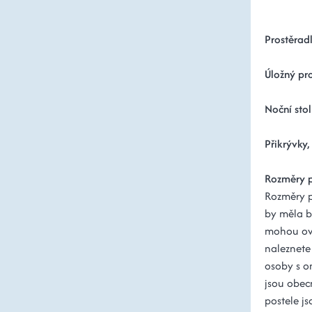
Prostěradl
Úložný pro
Noční stol
Přikrývky,
Rozměry p
Rozměry po
by měla b
mohou ovli
naleznete 
osoby s o
jsou obec
postele js