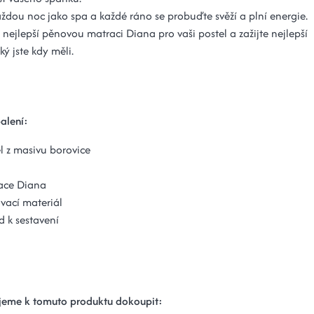
každou noc jako spa a každé ráno se probuďte svěží a plní energie.
u nejlepší pěnovou matraci Diana pro vaši postel a zažijte nejlepší
ký jste kdy měli.
alení:
l z masivu borovice
ace Diana
vací materiál
 k sestavení
eme k tomuto produktu dokoupit: