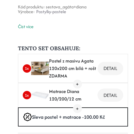
Kód produktu:
sestava_agáta+diana
Výrobce:
Postylky-postele
Číst více
TENTO SET OBSAHUJE:
Postel z masivu Agata
120x200 cm bílá + rošt
DETAIL
1x
ZDARMA
Matrace Diana
DETAIL
1x
120/200/12 cm
Sleva postel + matrace -100.00 Kč