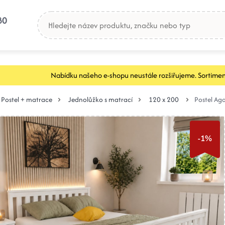
80
Nabídku našeho e-shopu neustále rozšiřujeme. Sortimen
Postel + matrace
Jednolůžko s matrací
120 x 200
Postel Ag
-1%