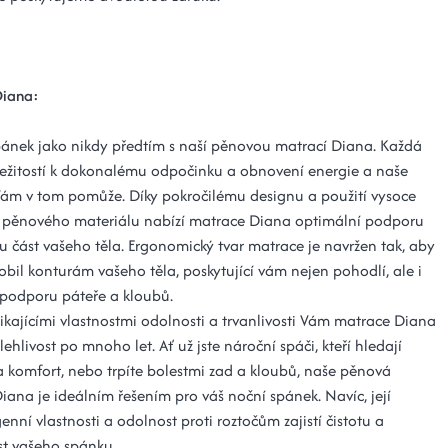
Diana:
spánek jako nikdy předtím s naší pěnovou matrací Diana. Každá
íležitostí k dokonalému odpočinku a obnovení energie a naše
ám v tom pomůže. Díky pokročilému designu a použití vysoce
o pěnového materiálu nabízí matrace Diana optimální podporu
u část vašeho těla. Ergonomický tvar matrace je navržen tak, aby
obil konturám vašeho těla, poskytující vám nejen pohodlí, ale i
podporu páteře a kloubů.
ikajícími vlastnostmi odolnosti a trvanlivosti Vám matrace Diana
lehlivost po mnoho let. Ať už jste nároční spáči, kteří hledají
 komfort, nebo trpíte bolestmi zad a kloubů, naše pěnová
iana je ideálním řešením pro váš noční spánek. Navíc, její
nní vlastnosti a odolnost proti roztočům zajistí čistotu a
t vašeho spánku.