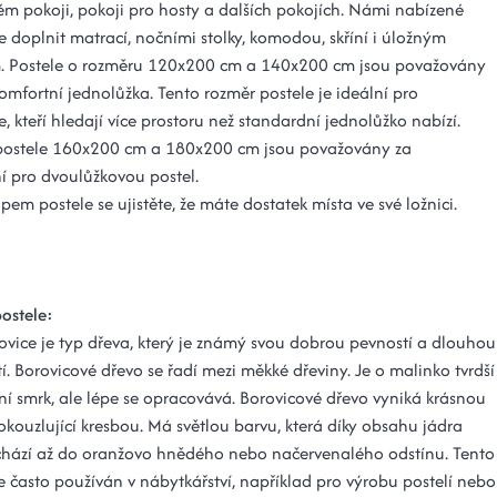
ém pokoji, pokoji pro hosty a dalších pokojích. Námi nabízené
ze doplnit matrací, nočními stolky, komodou, skříní i úložným
. Postele o rozměru 120x200 cm a 140x200 cm jsou považovány
omfortní jednolůžka. Tento rozměr postele je ideální pro
e, kteří hledají více prostoru než standardní jednolůžko nabízí.
postele 160x200 cm a 180x200 cm jsou považovány za
í pro dvoulůžkovou postel.
em postele se ujistěte, že máte dostatek místa ve své ložnici.
postele:
ovice je typ dřeva, který je známý svou dobrou pevností a dlouhou
tí. Borovicové dřevo se řadí mezi měkké dřeviny. Je o malinko tvrdší
ní smrk, ale lépe se opracovává. Borovicové dřevo vyniká krásnou
okouzlující kresbou. Má světlou barvu, která díky obsahu jádra
chází až do oranžovo hnědého nebo načervenalého odstínu. Tento
e často používán v nábytkářství, například pro výrobu postelí nebo