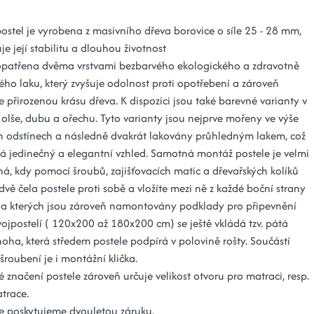
ostel je vyrobena z masivního dřeva borovice o síle 25 - 28 mm,
je její stabilitu a dlouhou životnost
 opatřena dvěma vrstvami bezbarvého ekologického a zdravotně
ho laku, který zvyšuje odolnost proti opotřebení a zároveň
 přirozenou krásu dřeva. K dispozici jsou také barevné varianty v
 olše, dubu a ořechu. Tyto varianty jsou nejprve mořeny ve výše
 odstínech a následně dvakrát lakovány průhledným lakem, což
á jedinečný a elegantní vzhled. Samotná montáž postele je velmi
á, kdy pomocí šroubů, zajišťovacích matic a dřevařských kolíků
dvě čela postele proti sobě a vložíte mezi ně z každé boční strany
na kterých jsou zároveň namontovány podklady pro připevnění
vojpostelí ( 120x200 až 180x200 cm) se ještě vkládá tzv. pátá
oha, která středem postele podpírá v polovině rošty. Součástí
roubení je i montážní klička.
značení postele zároveň určuje velikost otvoru pro matraci, resp.
trace.
e poskytujeme dvouletou záruku.