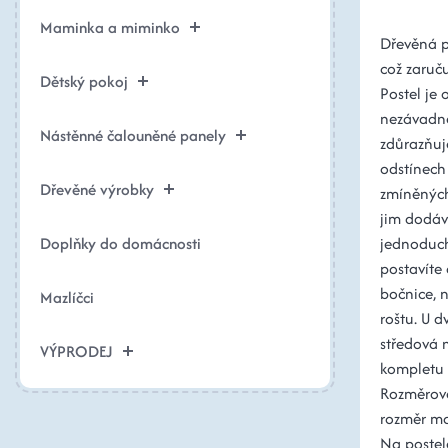
Maminka a miminko
Dřevěná p
což zaruču
Dětský pokoj
Postel je
nezávadné
Nástěnné čalouněné panely
zdůrazňuje
odstínech
Dřevěné výrobky
zmíněných
jim dodáv
Doplňky do domácnosti
jednoduch
postavíte 
bočnice, 
Mazlíčci
roštu. U d
středová n
VÝPRODEJ
kompletu š
Rozměrové 
rozměr ma
Na postel