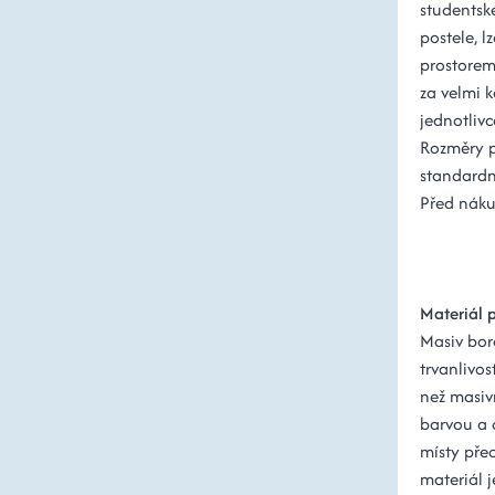
studentsk
postele, l
prostorem
za velmi k
jednotlivc
Rozměry 
standardn
Před nákup
Materiál 
Masiv bor
trvanlivos
než masiv
barvou a 
místy pře
materiál j