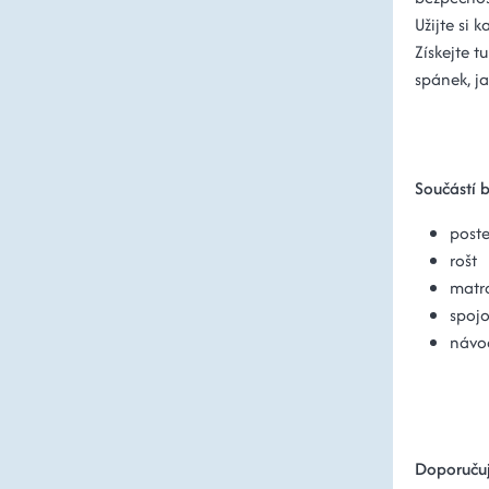
Užijte si 
Získejte t
spánek, ja
Součástí b
poste
rošt
matr
spojo
návod
Doporučuj