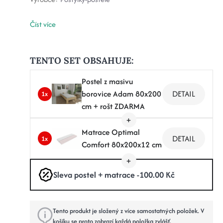
Číst více
TENTO SET OBSAHUJE:
Postel z masivu
borovice Adam 80x200
DETAIL
1x
cm + rošt ZDARMA
Matrace Optimal
DETAIL
1x
Comfort 80x200x12 cm
Sleva postel + matrace -100.00 Kč
Tento produkt je složený z více samostatných položek. V
košíku se proto zobrazí každá položka zvlášť.