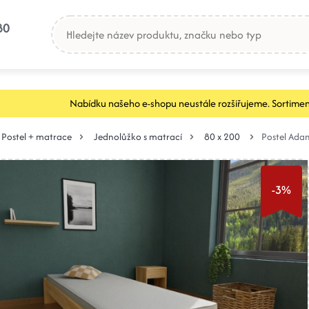
80
Nabídku našeho e-shopu neustále rozšiřujeme. Sortimen
Postel + matrace
Jednolůžko s matrací
80 x 200
Postel Ada
-3%