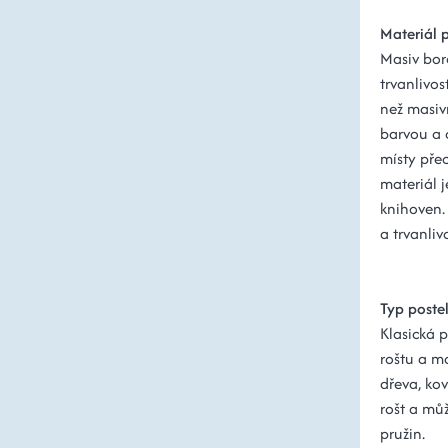
Materiál 
Masiv bor
trvanlivos
než masiv
barvou a 
místy pře
materiál j
knihoven.
a trvanlivo
Typ poste
Klasická p
roštu a m
dřeva, ko
rošt a mů
pružin.