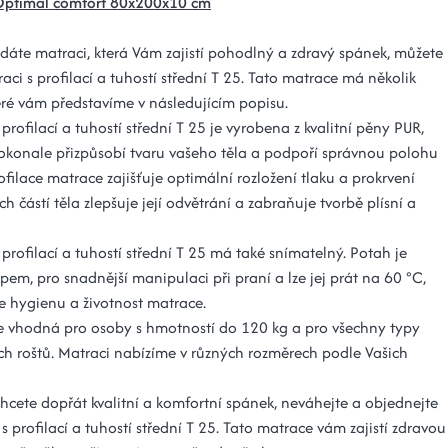
Optimal comfort 80x200x10 cm
dáte matraci, která Vám zajistí pohodlný a zdravý spánek, můžete
raci s profilací a tuhostí střední T 25. Tato matrace má několik
eré vám představíme v následujícím popisu.
profilací a tuhostí střední T 25 je vyrobena z kvalitní pěny PUR,
dokonale přizpůsobí tvaru vašeho těla a podpoří správnou polohu
ofilace matrace zajišťuje optimální rozložení tlaku a prokrvení
ch částí těla zlepšuje její odvětrání a zabraňuje tvorbě plísní a
profilací a tuhostí střední T 25 má také snímatelný. Potah je
pem, pro snadnější manipulaci při praní a lze jej prát na 60 °C,
je hygienu a životnost matrace.
e vhodná pro osoby s hmotností do 120 kg a pro všechny typy
ch roštů. Matraci nabízíme v různých rozměrech podle Vašich
chcete dopřát kvalitní a komfortní spánek, neváhejte a objednejte
 s profilací a tuhostí střední T 25. Tato matrace vám zajistí zdravou