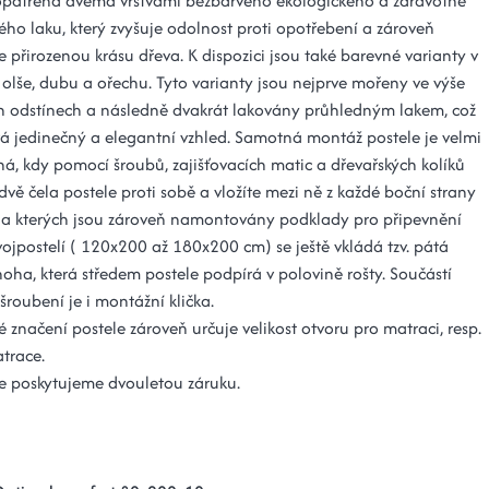
 opatřena dvěma vrstvami bezbarvého ekologického a zdravotně
ho laku, který zvyšuje odolnost proti opotřebení a zároveň
 přirozenou krásu dřeva. K dispozici jsou také barevné varianty v
 olše, dubu a ořechu. Tyto varianty jsou nejprve mořeny ve výše
 odstínech a následně dvakrát lakovány průhledným lakem, což
á jedinečný a elegantní vzhled. Samotná montáž postele je velmi
á, kdy pomocí šroubů, zajišťovacích matic a dřevařských kolíků
dvě čela postele proti sobě a vložíte mezi ně z každé boční strany
na kterých jsou zároveň namontovány podklady pro připevnění
vojpostelí ( 120x200 až 180x200 cm) se ještě vkládá tzv. pátá
oha, která středem postele podpírá v polovině rošty. Součástí
roubení je i montážní klička.
značení postele zároveň určuje velikost otvoru pro matraci, resp.
trace.
e poskytujeme dvouletou záruku.