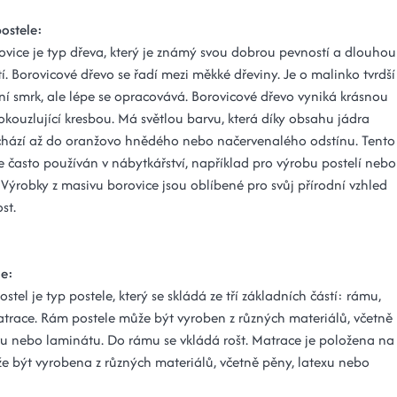
postele:
ovice je typ dřeva, který je známý svou dobrou pevností a dlouhou
tí. Borovicové dřevo se řadí mezi měkké dřeviny. Je o malinko tvrdší
ní smrk, ale lépe se opracovává. Borovicové dřevo vyniká krásnou
okouzlující kresbou. Má světlou barvu, která díky obsahu jádra
chází až do oranžovo hnědého nebo načervenalého odstínu. Tento
e často používán v nábytkářství, například pro výrobu postelí nebo
 Výrobky z masivu borovice jsou oblíbené pro svůj přírodní vzhled
st.
le:
ostel je typ postele, který se skládá ze tří základních částí: rámu,
atrace. Rám postele může být vyroben z různých materiálů, včetně
vu nebo laminátu. Do rámu se vkládá rošt. Matrace je položena na
že být vyrobena z různých materiálů, včetně pěny, latexu nebo