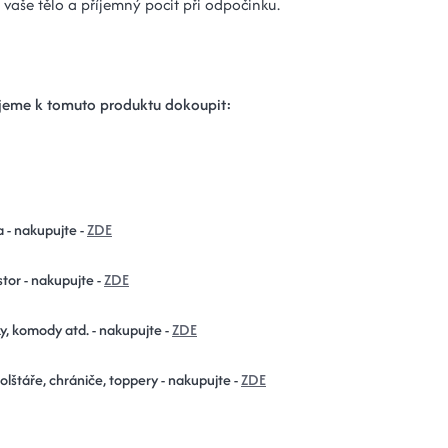
 vaše tělo a příjemný pocit při odpočinku.
eme k tomuto produktu dokoupit:
a - nakupujte -
ZDE
tor - nakupujte -
ZDE
y, komody atd. - nakupujte -
ZDE
polštáře, chrániče, toppery - nakupujte -
ZDE