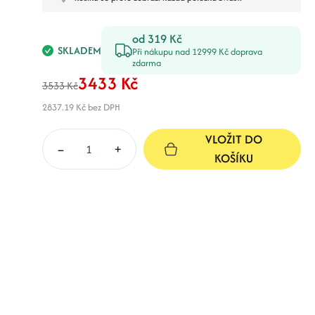
od 319 Kč
SKLADEM
Při nákupu nad 12999 Kč doprava
zdarma
3433 Kč
3533 Kč
2837.19 Kč
bez DPH
VLOŽIT DO
–
+
KOŠÍKU