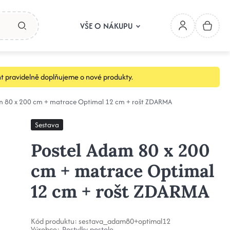
VŠE O NÁKUPU
t pravidelně doplňujeme o nové produkty.
m 80 x 200 cm + matrace Optimal 12 cm + rošt ZDARMA
Sestava
Postel Adam 80 x 200
cm + matrace Optimal
12 cm + rošt ZDARMA
Kód produktu:
sestava_adam80+optimal12
Výrobce:
Postylky-postele