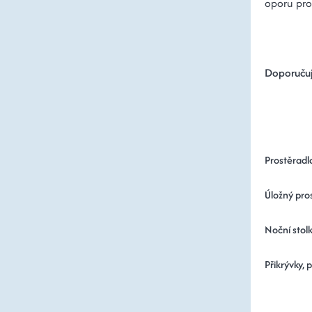
oporu pro
Doporučuj
Prostěradl
Úložný pros
Noční stolk
Přikrývky, 