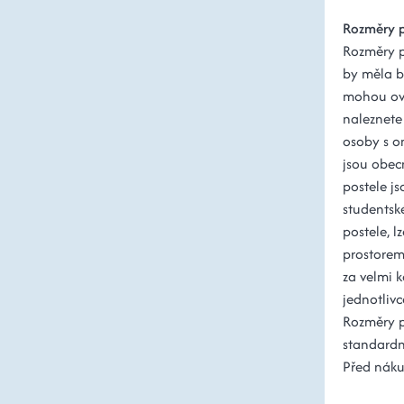
Rozměry p
Rozměry po
by měla b
mohou ovli
naleznete 
osoby s o
jsou obec
postele js
studentsk
postele, l
prostorem
za velmi k
jednotlivc
Rozměry 
standardn
Před nákup