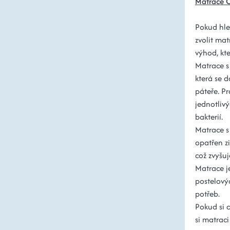
Matrace 
Pokud hle
zvolit mat
výhod, kt
Matrace s 
která se 
páteře. Pr
jednotlivý
bakterií.
Matrace s 
opatřen zi
což zvyšu
Matrace j
postelový
potřeb.
Pokud si 
si matraci