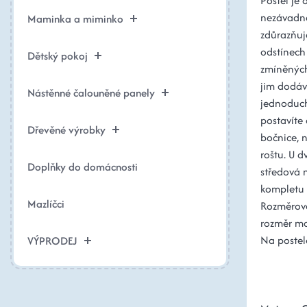
Postel je
nezávadné
Maminka a miminko
zdůrazňuje
odstínech
Dětský pokoj
zmíněných
jim dodáv
Nástěnné čalouněné panely
jednoduch
postavíte 
Dřevěné výrobky
bočnice, 
roštu. U d
Doplňky do domácnosti
středová n
kompletu š
Mazlíčci
Rozměrové 
rozměr ma
Na postel
VÝPRODEJ