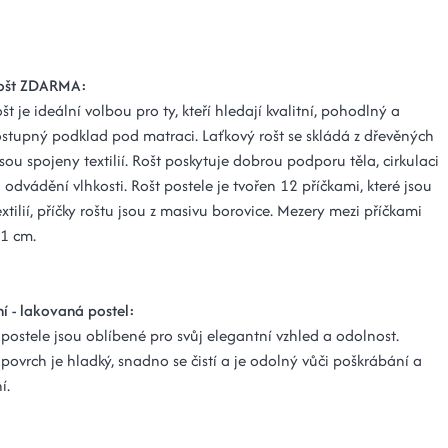
rošt ZDARMA:
št je ideální volbou pro ty, kteří hledají kvalitní, pohodlný a
stupný podklad pod matraci. Laťkový rošt se skládá z dřevěných
é jsou spojeny textilií. Rošt poskytuje dobrou podporu těla, cirkulaci
odvádění vlhkosti. Rošt postele je tvořen 12 příčkami, které jsou
xtilií, příčky roštu jsou z masivu borovice. Mezery mezi příčkami
11 cm.
í - lakovaná postel:
postele jsou oblíbené pro svůj elegantní vzhled a odolnost.
povrch je hladký, snadno se čistí a je odolný vůči poškrábání a
í.