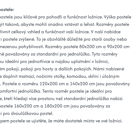
ostele:
stele jsou klíčové pro pohodlí a funkčnost ložnice. Výška postele
ýt taková, abyste mohli snadno vstávat a lehat. Rozměry postele
vnit celkový vzhled a funkčnost vaší ložnice. V naší nabídce
i postele zvýšené. To je obzvláště důležité pro starší osoby nebo
mezenou pohyblivostí. Rozměry postele 80x200 cm a 90x200 cm
ně považovány za standardní pro jednolůžko. Tyto rozměry
ou ideální pro jednotlivce a najdou uplatnění v ložnici,
ém pokoji, pokoji pro hosty a dalších pokojích. Námi nabízené
ze doplnit matrací, nočními stolky, komodou, skříní i úložným
. Postele o rozměru 120x200 cm a 140x200 cm jsou považovány
omfortní jednolůžka. Tento rozměr postele je ideální pro
e, kteří hledají více prostoru než standardní jednolůžko nabízí.
postele 160x200 cm a 180x200 cm jsou považovány za
í pro dvoulůžkovou postel.
em postele se ujistěte, že máte dostatek místa ve své ložnici.