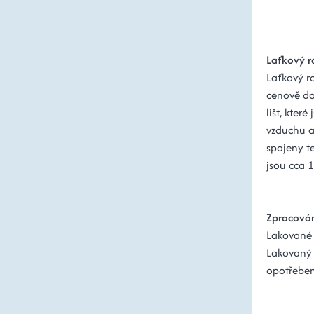
Laťkový 
Laťkový ro
cenově do
lišt, kter
vzduchu a 
spojeny te
jsou cca 
Zpracován
Lakované 
Lakovaný 
opotřeben