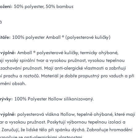
ložení:
50% polyester, 50% bambus
á
štáře:
100% polyester Amball ® (polyesterové kuličky)
 výplně:
Amball ® polyesterové kuličky, termicky ohýbané,
jí vysoký spirální tvar a vysokou pružnost, vysokou tepelnou
i zachování pružnosti. Mají anti-alergické vlastnosti a zabrňují
 prachu a roztočů. Materiál je dobře propustný pro vzduch a při
emění obsah.
krývky:
100% Polyester Hollow silikonizovaný.
 výplně:
polyesterová vlákna Hollow, tepelně ohýbané, které mají
var a vysokou pružnost. Poskytují výbornou tepelnou izolaci a
. Zaručují, že lidské tělo při spánku dýchá. Zabraňuje hromadění
značuje se anti-alergickými vlastnostmi.