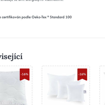
e certifikován podle Oeko-Tex ® Standard 100
isející
-16%
-16%