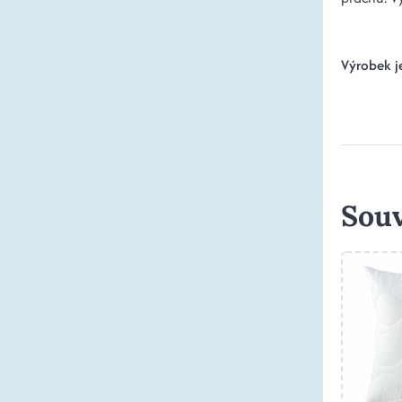
Výrobek j
Souv