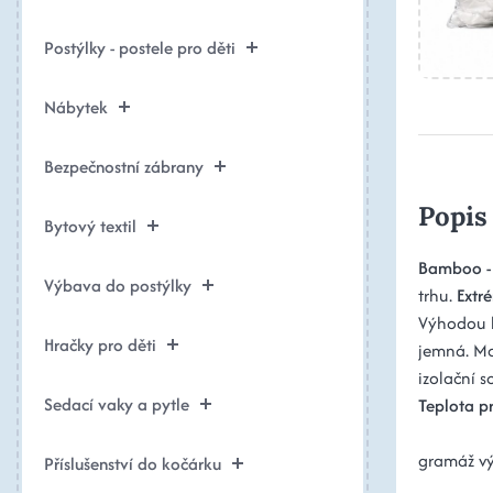
Postýlky - postele pro děti
Nábytek
Bezpečnostní zábrany
Popis
Bytový textil
Bamboo - 
Výbava do postýlky
trhu.
Extr
Výhodou b
Hračky pro děti
jemná. Mo
izolační s
Sedací vaky a pytle
Teplota pr
gramáž v
Příslušenství do kočárku