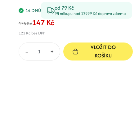
od 79 Kč
14 DNŮ
Při nákupu nad 12999 Kč doprava zdarma
147 Kč
175 Kč
121 Kč
bez DPH
VLOŽIT DO
–
+
KOŠÍKU