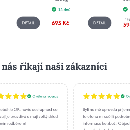
14 dnů
474
695 Kč
DETAIL
DETAIL
39
 nás říkají naši zákazníci
Ověřená recenze
Ov
roběhlo OK, navíc dostupnost co
Byli na mě opravdu příjem
ují je pravdivá a mají velký sklad
telefonu mi sdělili podrob
bním odběrem!
informace ke zboží. Obje