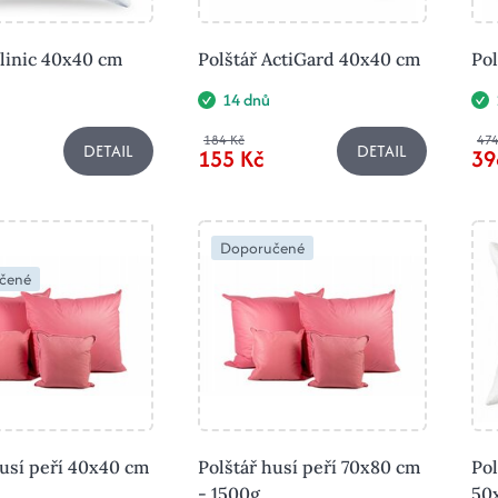
Clinic 40x40 cm
Polštář ActiGard 40x40 cm
Po
14 dnů
184 Kč
474
DETAIL
DETAIL
155 Kč
39
Doporučené
čené
husí peří 40x40 cm
Polštář husí peří 70x80 cm
Pol
- 1500g
50