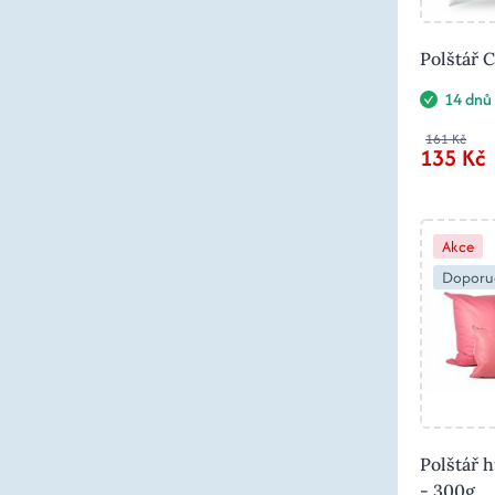
Polštář 
14 dnů
161 Kč
135 Kč
Akce
Doporu
Polštář 
- 300g