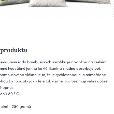
 produktu
exkluzivní řada bambusových výrobků
je novinkou na českém
émně hedvábně jemná
lesklá tkanina
snadno absorbuje pot
.
ambusového vlákna je to, že je rychleschnoucí a mimořádné
hou být použity jak v létě tak v zimě, protože mají velmi dobré
chopnost.
aní: 60 ° C
ýplně : 250 gramů