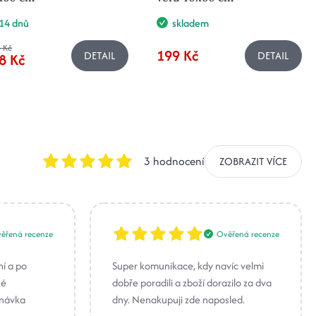
14 dnů
skladem
 Kč
199 Kč
DETAIL
DETAIL
8 Kč
3 hodnocení
ZOBRAZIT VÍCE
ěřená recenze
Ověřená recenze
ní a po
Super komunikace, kdy navíc velmi
né
dobře poradili a zboží dorazilo za dva
dnávka
dny. Nenakupuji zde naposled.