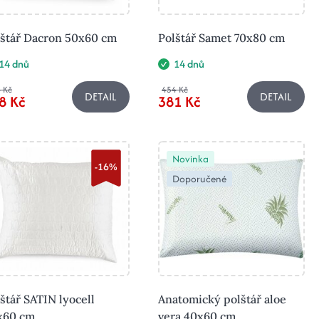
lštář Dacron 50x60 cm
Polštář Samet 70x80 cm
14 dnů
14 dnů
 Kč
454 Kč
DETAIL
DETAIL
8 Kč
381 Kč
Novinka
-16%
Doporučené
štář SATIN lyocell
Anatomický polštář aloe
x60 cm
vera 40x60 cm