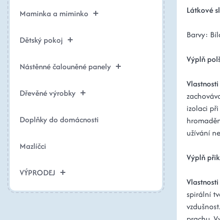
Látkové s
Maminka a miminko
Barvy: Bíl
Dětský pokoj
Výplň pol
Nástěnné čalouněné panely
Vlastnosti
Dřevěné výrobky
zachováva
izolaci př
Doplňky do domácnosti
hromadění
užívání n
Mazlíčci
Výplň při
VÝPRODEJ
Vlastnosti
spirální t
vzdušnost
prachu. Vy