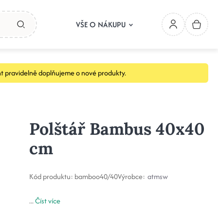
VŠE O NÁKUPU
t pravidelně doplňujeme o nové produkty.
Polštář Bambus 40x40
cm
Kód produktu:
bamboo40/40
Výrobce:
atmsw
...
Číst více