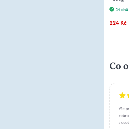
14 dnů
224 Kč
Co o
Vše p
zobraz
s oso