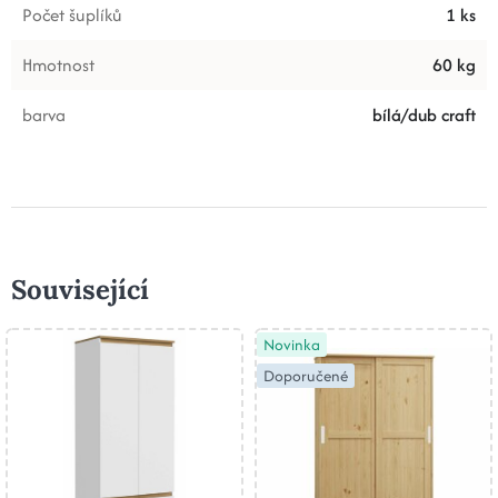
Počet šuplíků
1 ks
Hmotnost
60 kg
barva
bílá/dub craft
Související
Novinka
Doporučené