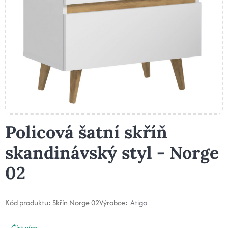
Policová šatní skříň
skandinávský styl - Norge
02
Kód produktu:
Skřín Norge 02
Výrobce:
Atigo
...
Číst více