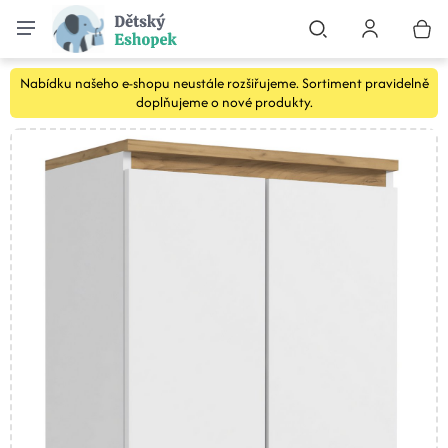
Nabídku našeho e-shopu neustále rozšiřujeme. Sortiment pravidelně
doplňujeme o nové produkty.