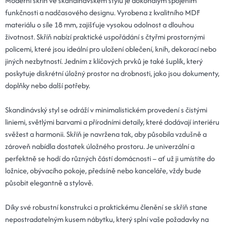
Moderní skříň ve skandinávském stylu je dokonalým spojením
funkčnosti a nadčasového designu. Vyrobena z kvalitního MDF
materiálu o síle 18 mm, zajišťuje vysokou odolnost a dlouhou
životnost. Skříň nabízí praktické uspořádání s čtyřmi prostornými
policemi, které jsou ideální pro uložení oblečení, knih, dekorací nebo
jiných nezbytností. Jedním z klíčových prvků je také šuplík, který
poskytuje diskrétní úložný prostor na drobnosti, jako jsou dokumenty,
doplňky nebo další potřeby.
Skandinávský styl se odráží v minimalistickém provedení s čistými
liniemi, světlými barvami a přírodními detaily, které dodávají interiéru
svěžest a harmonii. Skříň je navržena tak, aby působila vzdušně a
zároveň nabídla dostatek úložného prostoru. Je univerzální a
perfektně se hodí do různých částí domácnosti – ať už ji umístíte do
ložnice, obývacího pokoje, předsíně nebo kanceláře, vždy bude
působit elegantně a stylově.
Díky své robustní konstrukci a praktickému členění se skříň stane
nepostradatelným kusem nábytku, který splní vaše požadavky na