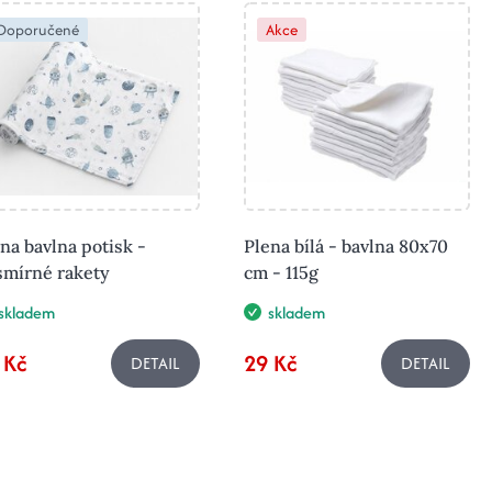
Doporučené
Akce
na bavlna potisk -
Plena bílá - bavlna 80x70
smírné rakety
cm - 115g
skladem
skladem
 Kč
29 Kč
DETAIL
DETAIL