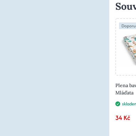
Souv
Doporu
Plena bav
Mláďata
sklade
34 Kč