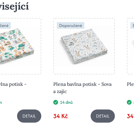
isející
čené
Doporučené
lna potisk -
Plena bavlna potisk - Sova
Ple
a zajíc
m
14 dnů
34 Kč
34
DETAIL
DETAIL