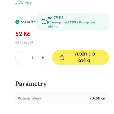
...
Číst více
od 79 Kč
SKLADEM
Při nákupu nad 12999 Kč doprava
zdarma
52 Kč
43 Kč
bez DPH
VLOŽIT DO
–
+
KOŠÍKU
Parametry
Rozměr pleny
70x80 cm