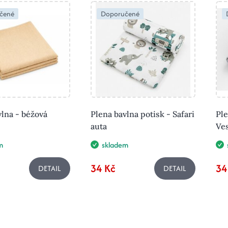
čené
Doporučené
vlna - béžová
Plena bavlna potisk - Safari
Ple
auta
Ve
m
skladem
34 Kč
34
DETAIL
DETAIL