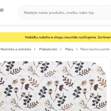
80
Nabídku našeho e-shopu neustále rozšiřujeme. Sortimen
Maminka a miminko
Přebalování
Pleny
Plena bavlna potisk 