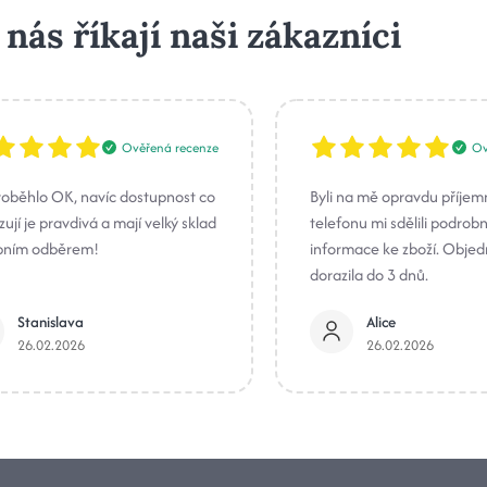
 nás říkají naši zákazníci
Ověřená recenze
Ov
roběhlo OK, navíc dostupnost co
Byli na mě opravdu příjem
ují je pravdivá a mají velký sklad
telefonu mi sdělili podrob
bním odběrem!
informace ke zboží. Obje
dorazila do 3 dnů.
Stanislava
Alice
26.02.2026
26.02.2026