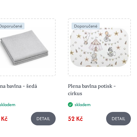
Doporučené
Doporučené
na bavlna - šedá
Plena bavlna potisk -
cirkus
skladem
skladem
 Kč
52 Kč
DETAIL
DETAIL