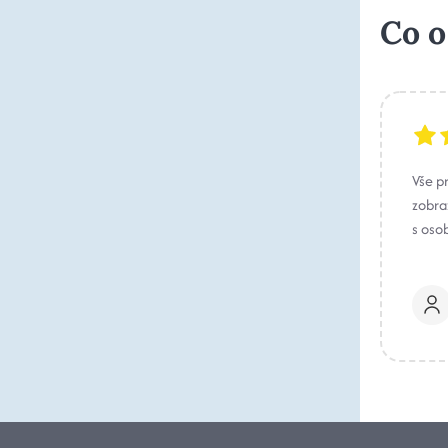
Co o
Vše p
zobraz
s oso