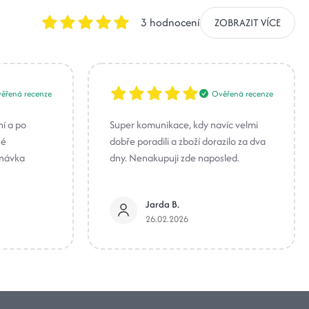
3 hodnocení
ZOBRAZIT VÍCE
ěřená recenze
Ověřená recenze
ní a po
Super komunikace, kdy navíc velmi
né
dobře poradili a zboží dorazilo za dva
dnávka
dny. Nenakupuji zde naposled.
Jarda B.
26.02.2026