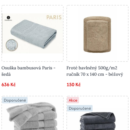
Osuška bambusová Paris -
Froté bavlněný 500g/m2
šedá
ručník 70 x 140 cm - béžový
636 Kč
150 Kč
Doporučené
Akce
Doporučené