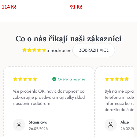
114 Kč
91 Kč
Co o nás říkají naši zákazníci
3 hodnocení
ZOBRAZIT VÍCE
Ověřená recenze
Vše proběhlo OK, navíc dostupnost co
Byli na mě oprav
zobrazují je pravdivá a mají velký sklad
telefonu mi sděli
s osobním odběrem!
informace ke zb
dorazila do 3 dnů
Stanislava
Alice
26.02.2026
26.02.20