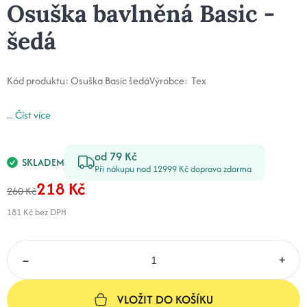
Osuška bavlněná Basic -
šedá
Kód produktu:
Osuška Basic šedá
Výrobce:
Tex
...
Číst více
od 79 Kč
SKLADEM
Při nákupu nad 12999 Kč doprava zdarma
218 Kč
260 Kč
181 Kč
bez DPH
–
+
VLOŽIT DO KOŠÍKU