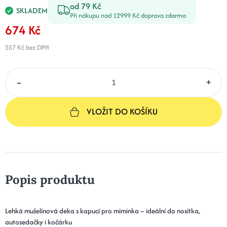
od 79 Kč
SKLADEM
Při nákupu nad 12999 Kč doprava zdarma
674 Kč
557 Kč
bez DPH
–
+
VLOŽIT DO KOŠÍKU
Popis produktu
Lehká mušelínová deka s kapucí pro miminka – ideální do nosítka,
autosedačky i kočárku