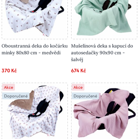
Oboustranná deka do kočárku
Mušelínová deka s kapucí do
minky 80x80 cm - medvědi
autosedačky 90x90 cm -
šalvěj
370 Kč
674 Kč
Akce
Akce
Doporučené
Doporučené