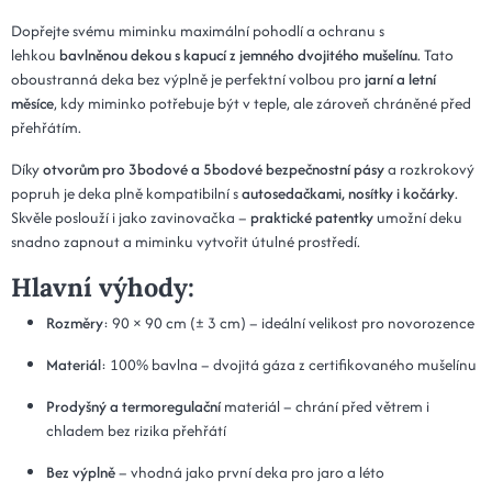
Dopřejte svému miminku maximální pohodlí a ochranu s
lehkou
bavlněnou dekou s kapucí z jemného dvojitého mušelínu
. Tato
oboustranná deka bez výplně je perfektní volbou pro
jarní a letní
měsíce
, kdy miminko potřebuje být v teple, ale zároveň chráněné před
přehřátím.
Díky
otvorům pro 3bodové a 5bodové bezpečnostní pásy
a rozkrokový
popruh je deka plně kompatibilní s
autosedačkami, nosítky i kočárky
.
Skvěle poslouží i jako zavinovačka –
praktické patentky
umožní deku
snadno zapnout a miminku vytvořit útulné prostředí.
Hlavní výhody:
Rozměry
: 90 × 90 cm (± 3 cm) – ideální velikost pro novorozence
Materiál
: 100% bavlna – dvojitá gáza z certifikovaného mušelínu
Prodyšný a termoregulační
materiál – chrání před větrem i
chladem bez rizika přehřátí
Bez výplně
– vhodná jako první deka pro jaro a léto