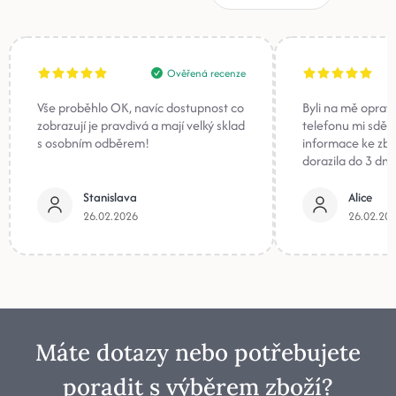
Ověřená recenze
Vše proběhlo OK, navíc dostupnost co
Byli na mě oprav
zobrazují je pravdivá a mají velký sklad
telefonu mi sděli
s osobním odběrem!
informace ke zb
dorazila do 3 dnů
Stanislava
Alice
26.02.2026
26.02.20
Máte dotazy nebo potřebujete
poradit s výběrem zboží?