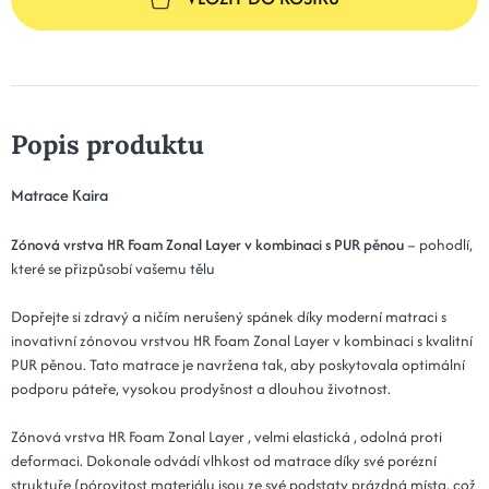
Popis produktu
Matrace Kaira
Zónová vrstva HR Foam Zonal Layer v kombinaci s PUR pěnou
– pohodlí,
které se přizpůsobí vašemu tělu
Dopřejte si zdravý a ničím nerušený spánek díky moderní matraci s
inovativní zónovou vrstvou HR Foam Zonal Layer v kombinaci s kvalitní
PUR pěnou. Tato matrace je navržena tak, aby poskytovala optimální
podporu páteře, vysokou prodyšnost a dlouhou životnost.
Zónová vrstva HR Foam Zonal Layer , velmi elastická , odolná proti
deformaci. Dokonale odvádí vlhkost od matrace díky své porézní
struktuře (pórovitost materiálu jsou ze své podstaty prázdná místa, což