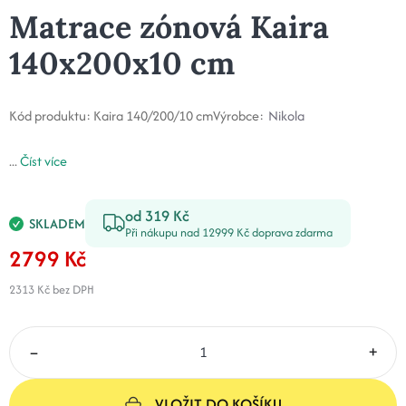
Matrace zónová Kaira
140x200x10 cm
Kód produktu:
Kaira 140/200/10 cm
Výrobce:
Nikola
...
Číst více
od 319 Kč
SKLADEM
Při nákupu nad 12999 Kč doprava zdarma
2799 Kč
2313 Kč
bez DPH
–
+
VLOŽIT DO KOŠÍKU