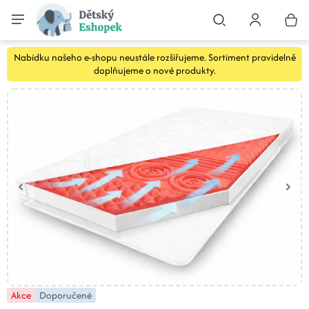
Nabídku našeho e-shopu neustále rozšiřujeme. Sortiment pravidelně
doplňujeme o nové produkty.
Akce
Doporučené