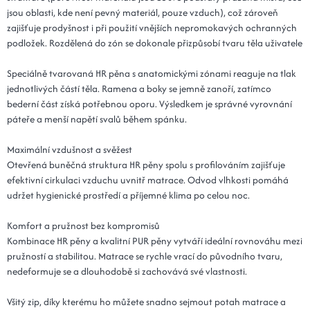
jsou oblasti, kde není pevný materiál, pouze vzduch), což zároveň
zajišťuje prodyšnost i při použití vnějších nepromokavých ochranných
podložek. Rozdělená do zón se dokonale přizpůsobí tvaru těla uživatele
Speciálně tvarovaná HR pěna s anatomickými zónami reaguje na tlak
jednotlivých částí těla. Ramena a boky se jemně zanoří, zatímco
bederní část získá potřebnou oporu. Výsledkem je správné vyrovnání
páteře a menší napětí svalů během spánku.
Maximální vzdušnost a svěžest
Otevřená buněčná struktura HR pěny spolu s profilováním zajišťuje
efektivní cirkulaci vzduchu uvnitř matrace. Odvod vlhkosti pomáhá
udržet hygienické prostředí a příjemné klima po celou noc.
Komfort a pružnost bez kompromisů
Kombinace HR pěny a kvalitní PUR pěny vytváří ideální rovnováhu mezi
pružností a stabilitou. Matrace se rychle vrací do původního tvaru,
nedeformuje se a dlouhodobě si zachovává své vlastnosti.
Všitý zip, díky kterému ho můžete snadno sejmout potah matrace a