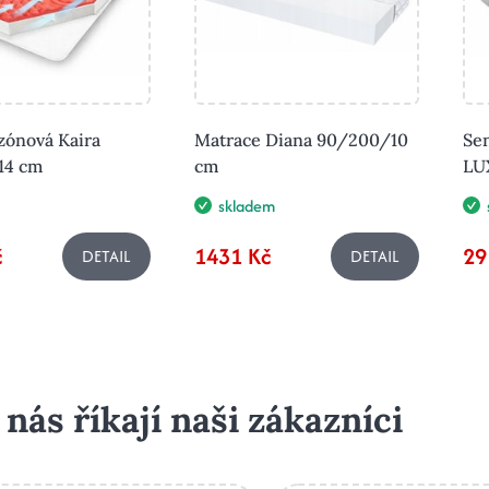
zónová Kaira
Matrace Diana 90/200/10
Se
14 cm
cm
LU
skladem
č
1431 Kč
29
DETAIL
DETAIL
 nás říkají naši zákazníci