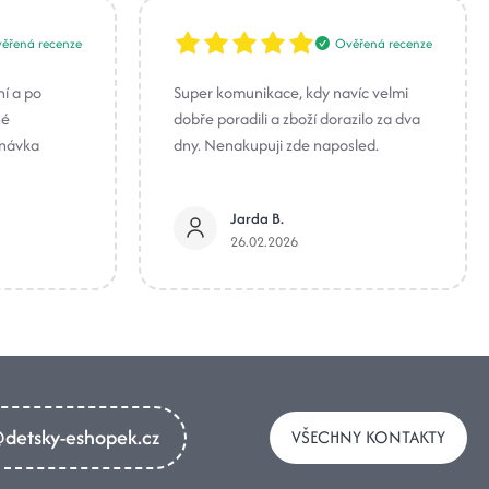
ěřená recenze
Ověřená recenze
ní a po
Super komunikace, kdy navíc velmi
né
dobře poradili a zboží dorazilo za dva
dnávka
dny. Nenakupuji zde naposled.
Jarda B.
26.02.2026
detsky-eshopek.cz
VŠECHNY KONTAKTY