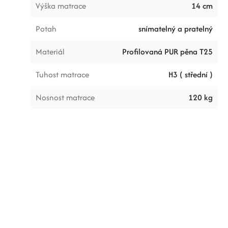
Výška matrace
14 cm
Potah
snímatelný a pratelný
Materiál
Profilovaná PUR pěna T25
Tuhost matrace
H3 ( střední )
Nosnost matrace
120 kg