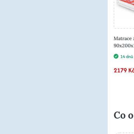
Matrace 
90x200x
14 dnů
2179 K
Co o