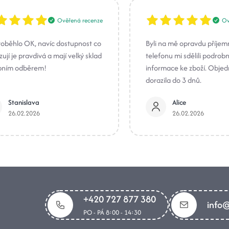
Ověřená recenze
Ov
roběhlo OK, navíc dostupnost co
Byli na mě opravdu příjem
ují je pravdivá a mají velký sklad
telefonu mi sdělili podrob
bním odběrem!
informace ke zboží. Obje
dorazila do 3 dnů.
Stanislava
Alice
26.02.2026
26.02.2026
+420 727 877 380
info@
PO - PÁ 8:00 - 14:30