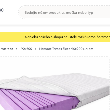
80
Nabídku našeho e-shopu neustále rozšiřujeme. Sortimen
Matrace
90x200
Matrace Trimex Sleep 90x200x14 cm