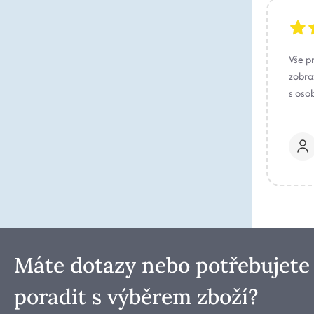
Vše p
zobraz
s oso
Máte dotazy nebo potřebujete
poradit s výběrem zboží?