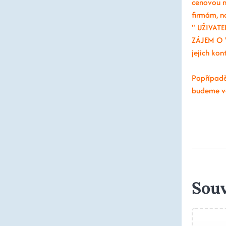
cenovou n
firmám, n
" UŽIVATEL
ZÁJEM O 
jejich ko
Popřípadě
budeme v
Souv