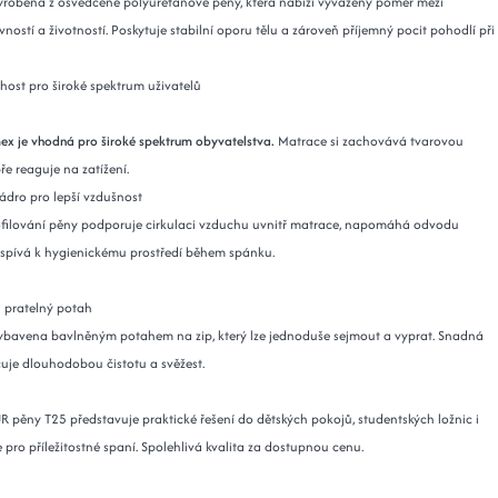
yrobena z osvědčené polyuretanové pěny, která nabízí vyvážený poměr mezi
vností a životností. Poskytuje stabilní oporu tělu a zároveň příjemný pocit pohodlí při
host pro široké spektrum uživatelů
ex je vhodná pro široké spektrum obyvatelstva.
Matrace si zachovává tvarovou
ře reaguje na zatížení.
jádro pro lepší vzdušnost
ofilování pěny podporuje cirkulaci vzduchu uvnitř matrace, napomáhá odvodu
řispívá k hygienickému prostředí během spánku.
 pratelný potah
ybavena bavlněným potahem na zip, který lze jednoduše sejmout a vyprat. Snadná
uje dlouhodobou čistotu a svěžest.
R pěny T25 představuje praktické řešení do dětských pokojů, studentských ložnic i
 pro příležitostné spaní. Spolehlivá kvalita za dostupnou cenu.