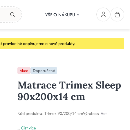
VŠE O NÁKUPU
t pravidelně doplňujeme o nové produkty.
Akce
Doporučené
Matrace Trimex Sleep
90x200x14 cm
Kód produktu:
Trimex 90/200/14 cm
Výrobce:
Act
...
Číst více