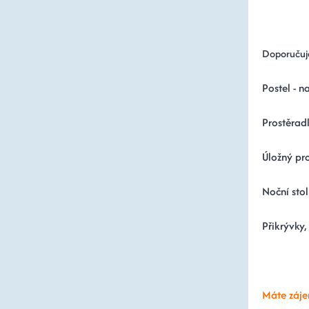
Doporučuj
Postel - n
Prostěradl
Úložný pro
Noční stol
Přikrývky,
Máte záje