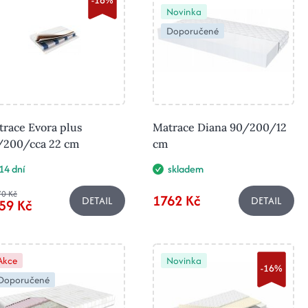
Novinka
Doporučené
race Evora plus
Matrace Diana 90/200/12
/200/cca 22 cm
cm
14 dní
skladem
0 Kč
1762 Kč
DETAIL
DETAIL
59 Kč
Akce
Novinka
-16%
Doporučené