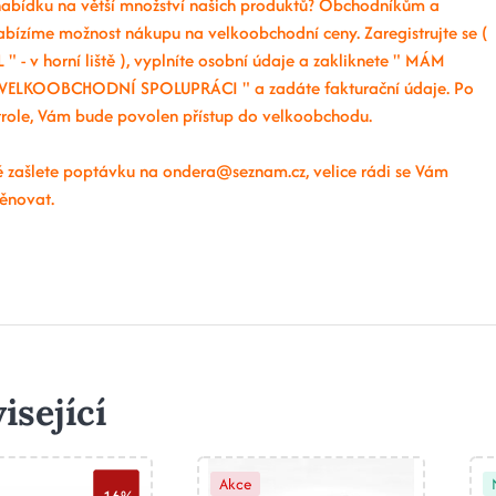
abídku na větší množství našich produktů? Obchodníkům a
abízíme možnost nákupu na velkoobchodní ceny. Zaregistrujte se (
 " - v horní liště ), vyplníte osobní údaje a zakliknete " MÁM
VELKOOBCHODNÍ SPOLUPRÁCI " a zadáte fakturační údaje. Po
ntrole, Vám bude povolen přístup do velkoobchodu.
 zašlete poptávku na ondera@seznam.cz, velice rádi se Vám
ěnovat.
isející
Akce
-16%