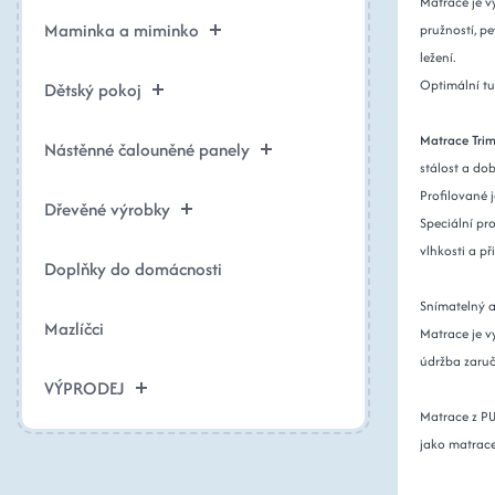
Matrace je v
Maminka a miminko
pružností, pe
ležení.
Optimální tu
Dětský pokoj
Matrace Trim
Nástěnné čalouněné panely
stálost a dob
Profilované 
Dřevěné výrobky
Speciální pr
vlhkosti a p
Doplňky do domácnosti
Snímatelný a
Mazlíčci
Matrace je v
údržba zaruč
VÝPRODEJ
Matrace z PU
jako matrace