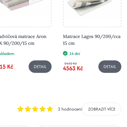
ndvičová matrace Aron
Matrace Lagos 90/200/cca
X 90/200/15 cm
15 cm
skladem
14 dní
5432 Kč
15 Kč
DETAIL
DETAIL
4563 Kč
3 hodnocení
ZOBRAZIT VÍCE