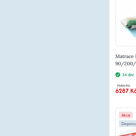
Matrace 
90/200/c
14 dní
7484 Kč
6287 K
Akce
Doporu