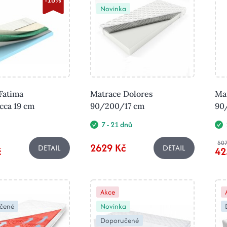
Novinka
Fatima
Matrace Dolores
Mat
ca 19 cm
90/200/17 cm
90
7 - 21 dnů
507
2629 Kč
DETAIL
DETAIL
č
42
Akce
čené
Novinka
Doporučené