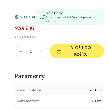
od 319 Kč
SKLADEM
Při nákupu nad 12999 Kč doprava
zdarma
2347 Kč
1940 Kč
bez DPH
VLOŽIT DO
–
+
KOŠÍKU
Parametry
Délka matrace
200 cm
Šířka matrace
90 cm