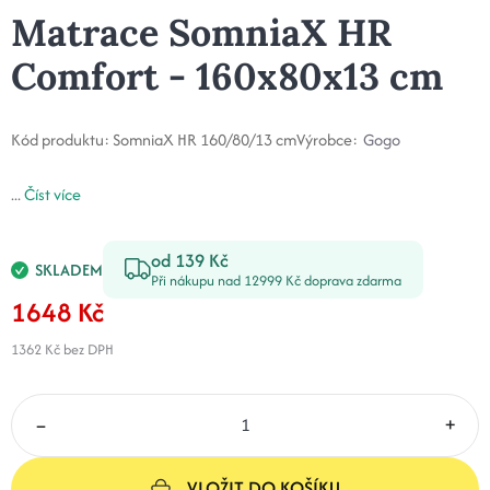
Matrace SomniaX HR
Comfort - 160x80x13 cm
Kód produktu:
SomniaX HR 160/80/13 cm
Výrobce:
Gogo
...
Číst více
od 139 Kč
SKLADEM
Při nákupu nad 12999 Kč doprava zdarma
1648 Kč
1362 Kč
bez DPH
–
+
VLOŽIT DO KOŠÍKU