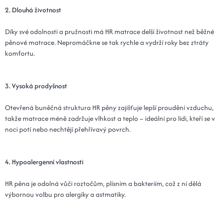
2. Dlouhá životnost
Díky své odolnosti a pružnosti má HR matrace delší životnost než běžné
pěnové matrace. Nepromáčkne se tak rychle a vydrží roky bez ztráty
komfortu.
3. Vysoká prodyšnost
Otevřená buněčná struktura HR pěny zajišťuje lepší proudění vzduchu,
takže matrace méně zadržuje vlhkost a teplo – ideální pro lidi, kteří se v
noci potí nebo nechtějí přehřívavý povrch.
4. Hypoalergenní vlastnosti
HR pěna je odolná vůči roztočům, plísním a bakteriím, což z ní dělá
výbornou volbu pro alergiky a astmatiky.