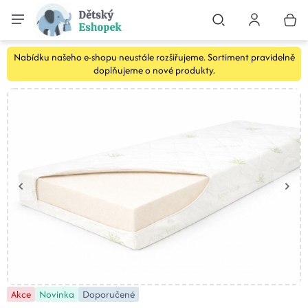
Nabídku našeho e-shopu neustále rozšiřujeme. Sortiment pravidelně
doplňujeme o nové produkty.
Akce
Novinka
Doporučené