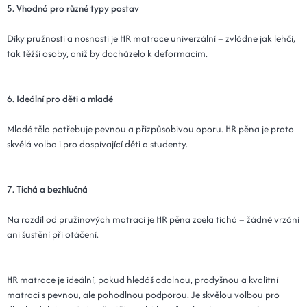
5. Vhodná pro různé typy postav
Díky pružnosti a nosnosti je HR matrace univerzální – zvládne jak lehčí,
tak těžší osoby, aniž by docházelo k deformacím.
6. Ideální pro děti a mladé
Mladé tělo potřebuje pevnou a přizpůsobivou oporu. HR pěna je proto
skvělá volba i pro dospívající děti a studenty.
7. Tichá a bezhlučná
Na rozdíl od pružinových matrací je HR pěna zcela tichá – žádné vrzání
ani šustění při otáčení.
HR matrace je ideální, pokud hledáš odolnou, prodyšnou a kvalitní
matraci s pevnou, ale pohodlnou podporou. Je skvělou volbou pro