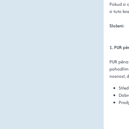
Pokud si 
si tuto kva
Složení:
1. PUR pě
PUR pěna 
pohodlím 
nosnost, 
Střed
Dobrá
Prody