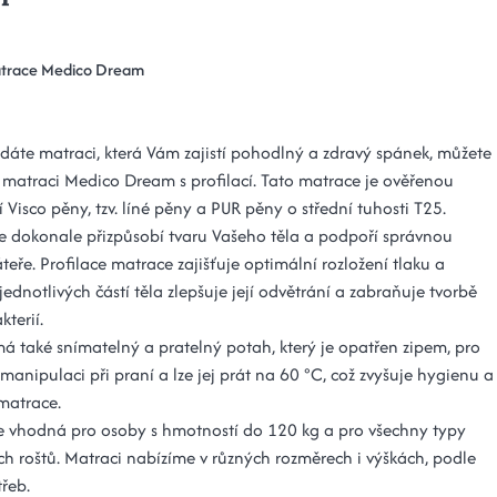
trace Medico Dream
dáte matraci, která Vám zajistí pohodlný a zdravý spánek, můžete
 matraci Medico Dream s profilací. Tato matrace je ověřenou
Visco pěny, tzv. líné pěny a PUR pěny o střední tuhosti T25.
e dokonale přizpůsobí tvaru Vašeho těla a podpoří správnou
eře. Profilace matrace zajišťuje optimální rozložení tlaku a
jednotlivých částí těla zlepšuje její odvětrání a zabraňuje tvorbě
kterií.
á také snímatelný a pratelný potah, který je opatřen zipem, pro
manipulaci při praní a lze jej prát na 60 °C, což zvyšuje hygienu a
 matrace.
e vhodná pro osoby s hmotností do 120 kg a pro všechny typy
ch roštů. Matraci nabízíme v různých rozměrech i výškách, podle
řeb.