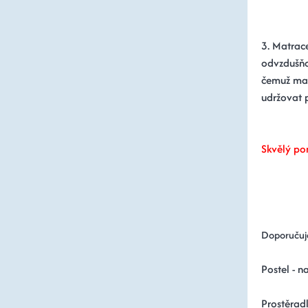
3. Matrac
odvzdušňov
čemuž mat
udržovat 
Skvělý p
Doporučuj
Postel - n
Prostěradl