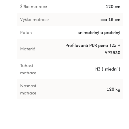
Šířka matrace
120 cm
Výška matrace
cca 18 cm
Potah
snímatelný a pratelný
Profilovaná PUR pěna T25 +
Materiál
VP2830
Tuhost
H3 ( střední )
matrace
Nosnost
120 kg
matrace