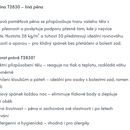
pěna T2830 – líná pěna
ková paměťová pěna se přizpůsobuje tvaru vašeho těla s
 přesností a poskytuje podporu přesně tam, kde ji nejvíce
te. Hustota 28 kg/m³ a tuhost 30 představují ideální rovnováhu
ostí a oporou – pro klidný spánek bez přetáčení a bolestí zad.
ybrat právě T2830?
ktní přizpůsobení tělu – reaguje na tlak a teplotu, rozkládá váhu
oměrně
čení kloubům a páteři – ideální pro osoby s bolestmi zad, ramen
lí
ový spánek každou noc – eliminuje tlakové body a zlepšuje
í oběh
á životnost – pěna si zachovává své vlastnosti i po letech
ívání
lergenní a hygienická – vhodná i pro alergiky