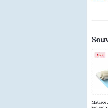
Souv
Akce
Matrace 