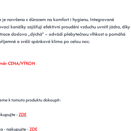
e je navržena s důrazem na komfort i hygienu. Integrované
ací kanálky zajišťují efektivní proudění vzduchu uvnitř jádra, díky
race doslova „dýchá“ – odvádí přebytečnou vlhkost a pomáhá
příjemné a svěží spánkové klima po celou noc.
oměr CENA/VÝKON
eme k tomuto produktu dokoupit:
akupujte -
ZDE
a - nakupujte -
ZDE