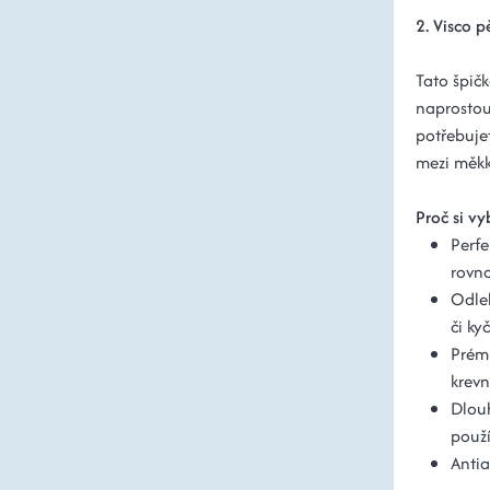
2. Visco 
Tato špič
naprostou
potřebuje
mezi měkk
Proč si v
Perfe
rovn
Odleh
či kyč
Prémi
krevn
Dlouh
použ
Antia