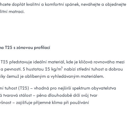
chcete dopřát kvalitní a komfortní spánek, neváhejte a objednejte
litní matraci.
na T25 s zónovou profilací
T25 představuje ideální materiál, kde je klíčová rovnováha mezi
a pevností. S hustotou 25 kg/m³ nabízí střední tuhost a dobrou
díky čemuž je oblíbeným a vyhledávaným materiálem.
ní tuhost (T25) – vhodná pro nejširší spektrum obyvatelstva
 tvarová stálost – pěna dlouhodobě drží svůj tvar
šnost – zajišťuje příjemné klima při používání