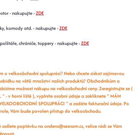
stor - nakupujte -
ZDE
ky, komody atd. - nakupujte -
ZDE
 polštáře, chrániče, toppery - nakupujte -
ZDE
m o velkoobchodní spolupráci? Nebo chcete získat zajímavou
abídku na větší množství našich produktů? Obchodníkům a
abízíme možnost nákupu na velkoobchodní ceny. Zaregistrujte se (
 " - v horní liště ), vyplníte osobní údaje a zakliknete " MÁM
VELKOOBCHODNÍ SPOLUPRÁCI " a zadáte fakturační údaje. Po
ntrole, Vám bude povolen přístup do velkoobchodu.
 zašlete poptávku na ondera@seznam.cz, velice rádi se Vám
ěnovat.