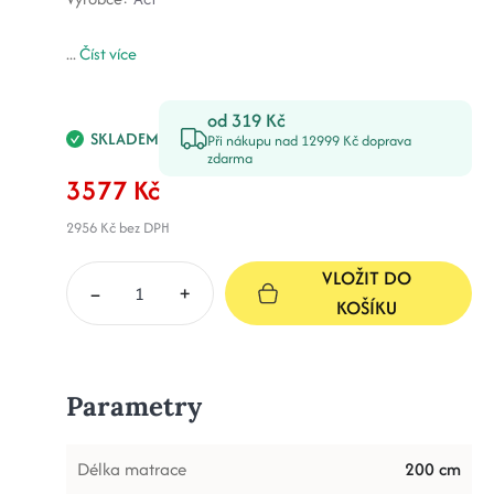
...
Číst více
od 319 Kč
SKLADEM
Při nákupu nad 12999 Kč doprava
zdarma
3577 Kč
2956 Kč
bez DPH
VLOŽIT DO
–
+
KOŠÍKU
Parametry
Délka matrace
200 cm