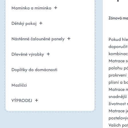
Maminka a miminko
Zónová ma
Dětský pokoj
Nástěnné čalouněné panely
Pokud hle
doporučit
kombinací 
Dřevěné výrobky
Matrace s
polohu pát
Doplňky do domácnosti
prokrvení 
plísní a ba
Mazlíčci
Matrace m
snadnější 
VÝPRODEJ
životnost
Matrace j
postelový
Vašich pot