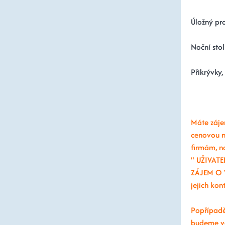
Úložný pro
Noční stol
Přikrývky,
Máte záje
cenovou n
firmám, n
" UŽIVATEL
ZÁJEM O 
jejich ko
Popřípadě
budeme v