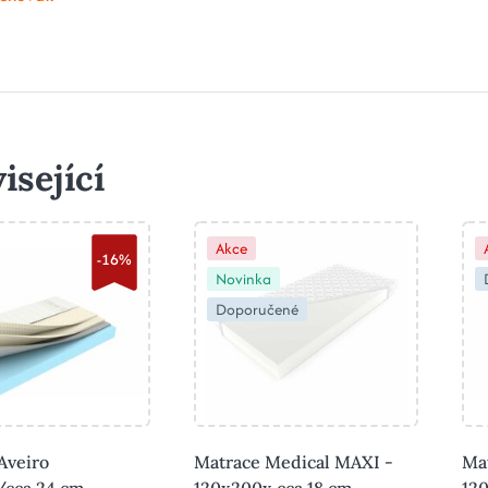
isející
Akce
-16%
Novinka
Doporučené
Aveiro
Matrace Medical MAXI -
Ma