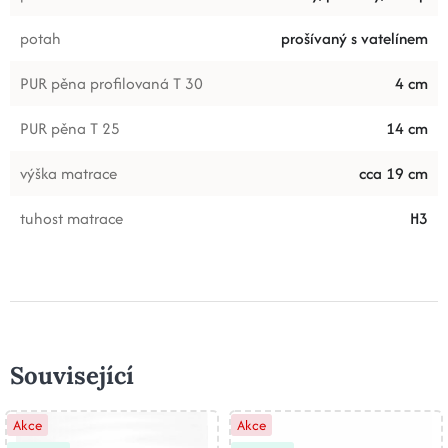
potah
prošívaný s vatelínem
PUR pěna profilovaná T 30
4 cm
PUR pěna T 25
14 cm
výška matrace
cca 19 cm
tuhost matrace
H3
Související
Akce
Akce