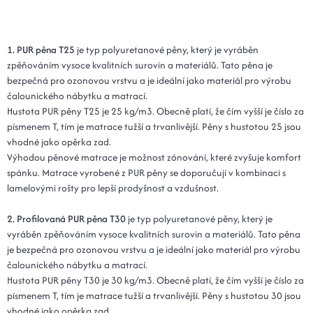
1. PUR pěna T25
je typ polyuretanové pěny, který je vyráběn
zpěňováním vysoce kvalitních surovin a materiálů. Tato pěna je
bezpečná pro ozonovou vrstvu a je ideální jako materiál pro výrobu
čalounického nábytku a matrací.
Hustota PUR pěny T25 je 25 kg/m3. Obecně platí, že čím vyšší je číslo za
písmenem T, tím je matrace tužší a trvanlivější. Pěny s hustotou 25 jsou
vhodné jako opěrka zad.
Výhodou pěnové matrace je možnost zónování, které zvyšuje komfort
spánku. Matrace vyrobené z PUR pěny se doporučují v kombinaci s
lamelovými rošty pro lepší prodyšnost a vzdušnost.
2. Profilovaná PUR pěna T30
je typ polyuretanové pěny, který je
vyráběn zpěňováním vysoce kvalitních surovin a materiálů. Tato pěna
je bezpečná pro ozonovou vrstvu a je ideální jako materiál pro výrobu
čalounického nábytku a matrací.
Hustota PUR pěny T30 je 30 kg/m3. Obecně platí, že čím vyšší je číslo za
písmenem T, tím je matrace tužší a trvanlivější. Pěny s hustotou 30 jsou
vhodné jako opěrka zad.