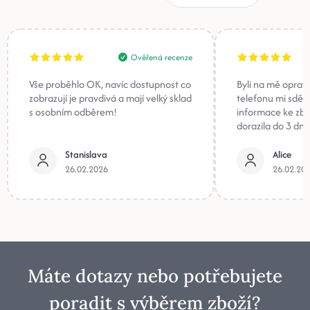
Ověřená recenze
Vše proběhlo OK, navíc dostupnost co
Byli na mě oprav
zobrazují je pravdivá a mají velký sklad
telefonu mi sděli
s osobním odběrem!
informace ke zb
dorazila do 3 dnů
Stanislava
Alice
26.02.2026
26.02.20
Máte dotazy nebo potřebujete
poradit s výběrem zboží?