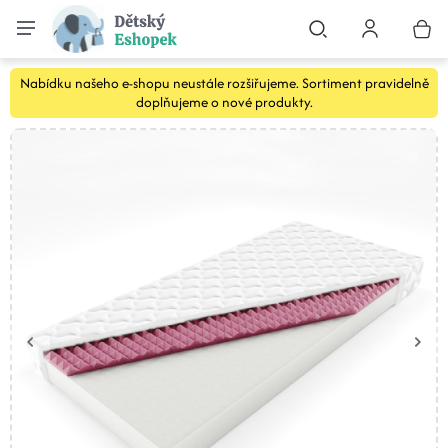
Nabídku našeho e-shopu neustále rozšiřujeme. Sortiment pravidelně
doplňujeme o nové produkty.