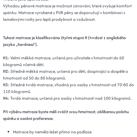
Výhodou pěnové matrace je možnost zónování, které zvyšuje komfort
spánku. Matrace vyrobené z PUR pěny se doporučují v kombinaci s
lamelovými rošty pro lepší prodyšnost a vzdušnost.
Tuhost matrace je klasifikována čtyřmi stupni H (tvrdost z anglického
jazyka „hardness“).
H1:
Velmi měkká matrace, určená pro uživatele s hmotností do 60
kilogramů včetně dětí.
H2:
Středně měkká matrace, určená pro děti, dospívající a dospělé o
hmotnosti od 50 do 80 kilogramů.
H3:
Středně tvrdá matrace, vhodná pro osoby s hmotností od 70-80 do
110 kilogramů.
H4:
Tvrdá matrace, určená pro osoby s hmotností nad 100 kilogramů.
Při výběru matrace byste měli zvážit svou hmotnost, oblíbenou polohu
spánku a osobní preference.
Matrace by neměla ležet přímo na podlaze.