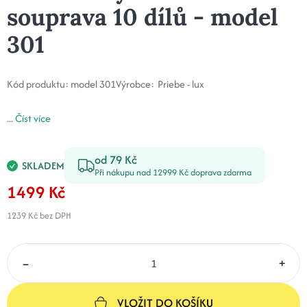
souprava 10 dílů - model
301
Kód produktu:
model 301
Výrobce:
Priebe - lux
...
Číst více
od 79 Kč
SKLADEM
Při nákupu nad 12999 Kč doprava zdarma
1499 Kč
1239 Kč
bez DPH
–
+
VLOŽIT DO KOŠÍKU