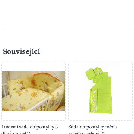
Související
Luxusní sada do postýlky 3-
Sada do postýlky méďa
dílná model 15
kolečko zelený 01