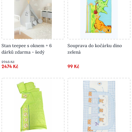
Stan teepee s oknem + 6
Souprava do kočárku dino
dárků zdarma - šedý
zelená
2945 Kč
2474 Kč
99 Kč