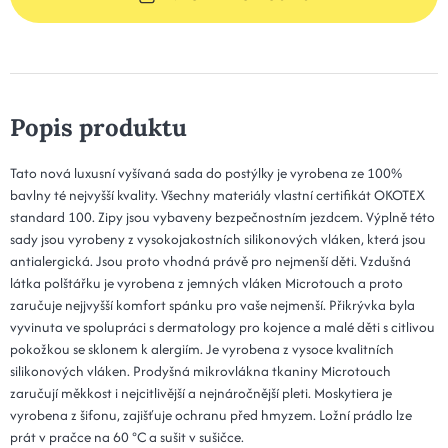
Popis produktu
Tato nová luxusní vyšívaná sada do postýlky je vyrobena ze 100%
bavlny té nejvyšší kvality. Všechny materiály vlastní certifikát OKOTEX
standard 100. Zipy jsou vybaveny bezpečnostním jezdcem. Výplně této
sady jsou vyrobeny z vysokojakostních silikonových vláken, která jsou
antialergická. Jsou proto vhodná právě pro nejmenší děti. Vzdušná
látka polštářku je vyrobena z jemných vláken Microtouch a proto
zaručuje nejjvyšší komfort spánku pro vaše nejmenší. Přikrývka byla
vyvinuta ve spolupráci s dermatology pro kojence a malé děti s citlivou
pokožkou se sklonem k alergiím. Je vyrobena z vysoce kvalitních
silikonových vláken. Prodyšná mikrovlákna tkaniny Microtouch
zaručují měkkost i nejcitlivější a nejnáročnější pleti. Moskytiera je
vyrobena z šifonu, zajišťuje ochranu před hmyzem. Ložní prádlo lze
prát v pračce na 60 °C a sušit v sušičce.