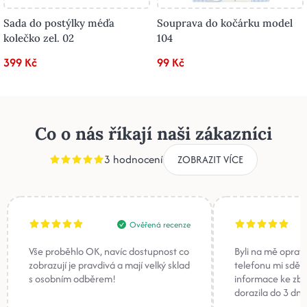
Sada do postýlky méďa
Souprava do kočárku model
kolečko zel. 02
104
399 Kč
99 Kč
Co o nás říkají naši zákazníci
3 hodnocení
ZOBRAZIT VÍCE
Ověřená recenze
Vše proběhlo OK, navíc dostupnost co
Byli na mě oprav
zobrazují je pravdivá a mají velký sklad
telefonu mi sděli
s osobním odběrem!
informace ke zb
dorazila do 3 dnů