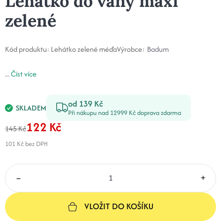
Lehátko do vany maxi
zelené
Kód produktu:
Lehátko zelené méďa
Výrobce:
Badum
...
Číst více
od 139 Kč
SKLADEM
Při nákupu nad 12999 Kč doprava zdarma
122 Kč
145 Kč
101 Kč
bez DPH
–
+
VLOŽIT DO KOŠÍKU