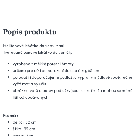
Popis produktu
Molitanové lehátko do vany Maxi
Tvarované pěnové lehátko do vaničky
vyrobeno z měkké porézní hmoty
určeno pro děti od narození do cca 6 kg, 65 cm
po použití doporučujeme podložku vyprat v mýdlové vodě, ručně
vyždímat a vysušit
obrázky tvarů a barev podložky jsou ilustrativní a mohou se mírně
lišit od dodávaných
Rozměr:
délka: 52 cm
šířka: 32 cm
výška: 8 cm