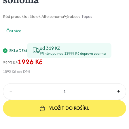
Kód produktu:
Stolek Alto sonoma
Výrobce:
Topes
...
Číst více
od 319 Kč
SKLADEM
Při nákupu nad 12999 Kč doprava zdarma
1926 Kč
2293 Kč
1592 Kč
bez DPH
–
+
VLOŽIT DO KOŠÍKU