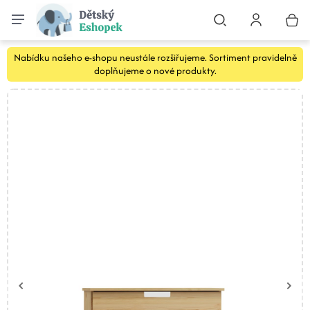
Nabídku našeho e-shopu neustále rozšiřujeme. Sortiment pravidelně
doplňujeme o nové produkty.