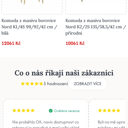
Komoda z masivu borovice
Komoda z masivu borovice
Nord K1/4S 99/92/42 cm /
Nord K2/2S 135/58,5/42 cm /
bílá
přírodní
12061 Kč
10061 Kč
Co o nás říkají naši zákazníci
3 hodnocení
ZOBRAZIT VÍCE
Ověřená recenze
Vše proběhlo OK, navíc dostupnost co
Byli na mě oprav
zobrazují je pravdivá a mají velký sklad
telefonu mi sděli