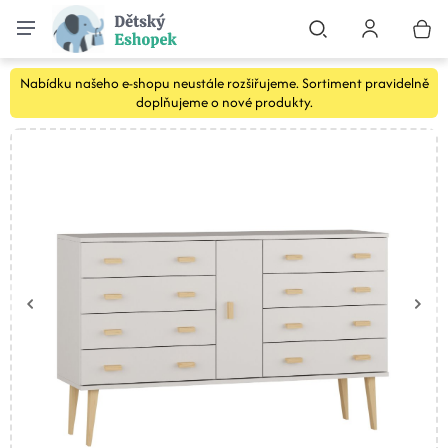
Nabídku našeho e-shopu neustále rozšiřujeme. Sortiment pravidelně
doplňujeme o nové produkty.