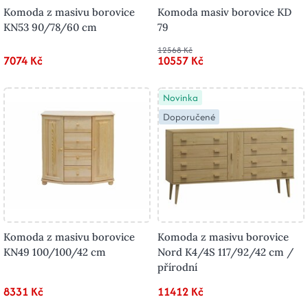
Komoda z masivu borovice
Komoda masiv borovice KD
KN53 90/78/60 cm
79
12568 Kč
7074 Kč
10557 Kč
Novinka
Doporučené
Komoda z masivu borovice
Komoda z masivu borovice
KN49 100/100/42 cm
Nord K4/4S 117/92/42 cm /
přírodní
8331 Kč
11412 Kč