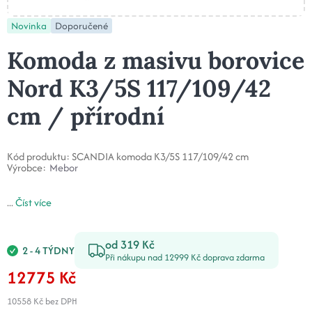
Novinka
Doporučené
Komoda z masivu borovice
Nord K3/5S 117/109/42
cm / přírodní
Kód produktu:
SCANDIA komoda K3/5S 117/109/42 cm
Výrobce:
Mebor
...
Číst více
od 319 Kč
2 - 4 TÝDNY
Při nákupu nad 12999 Kč doprava zdarma
12775 Kč
10558 Kč
bez DPH