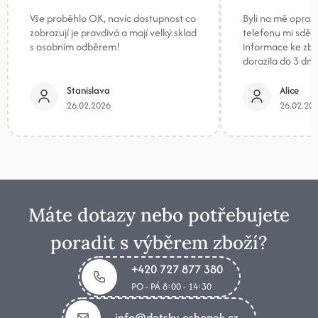
Vše proběhlo OK, navíc dostupnost co
Byli na mě oprav
zobrazují je pravdivá a mají velký sklad
telefonu mi sděli
s osobním odběrem!
informace ke zb
dorazila do 3 dnů
Stanislava
Alice
26.02.2026
26.02.20
Máte dotazy nebo potřebujete
poradit s výběrem zboží?
+420 727 877 380
PO - PÁ 8:00 - 14:30
info@detsky-eshopek.cz