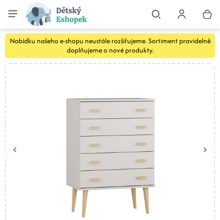
Nabídku našeho e-shopu neustále rozšiřujeme. Sortiment pravidelně
doplňujeme o nové produkty.