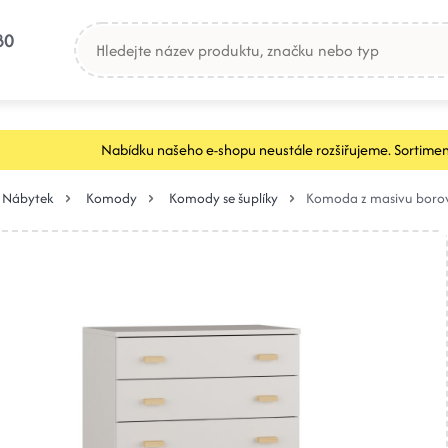
80
Nabídku našeho e-shopu neustále rozšiřujeme. Sortimen
Nábytek
Komody
Komody se šuplíky
Komoda z masivu borov