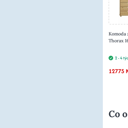
Komoda z
Thorax 
2 - 4 t
12775 
Co o