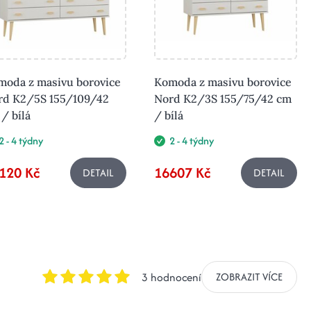
moda z masivu borovice
Komoda z masivu borovice
rd K2/5S 155/109/42
Nord K2/3S 155/75/42 cm
/ bílá
/ bílá
2 - 4 týdny
2 - 4 týdny
120 Kč
16607 Kč
DETAIL
DETAIL
3 hodnocení
ZOBRAZIT VÍCE