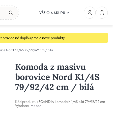
VŠE O NÁKUPU
t pravidelně doplňujeme o nové produkty.
ice Nord K1/4S 79/92/42 cm / bílá
Komoda z masivu
borovice Nord K1/4S
79/92/42 cm / bílá
Kód produktu:
SCANDIA komoda K1/4S bílá 79/92/42 cm
Výrobce:
Mebor