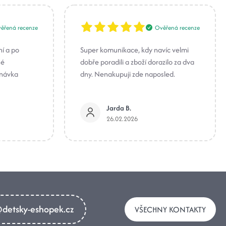
ěřená recenze
Ověřená recenze
ní a po
Super komunikace, kdy navíc velmi
né
dobře poradili a zboží dorazilo za dva
dnávka
dny. Nenakupuji zde naposled.
Jarda B.
26.02.2026
detsky-eshopek.cz
VŠECHNY KONTAKTY