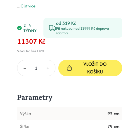
...
Číst více
od 319 Kč
2 - 4
Při nákupu nad 12999 Kč doprava
TÝDNY
zdarma
11307 Kč
9345 Kč
bez DPH
VLOŽIT DO
–
+
KOŠÍKU
Parametry
Výška
92 cm
Šířka
79 cm