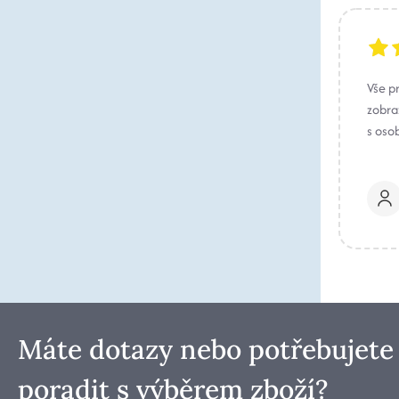
Vše p
zobraz
s oso
Máte dotazy nebo potřebujete
poradit s výběrem zboží?