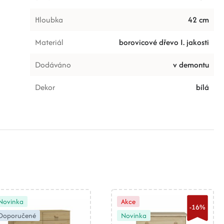
Hloubka
42 cm
Materiál
borovicové dřevo I. jakosti
Dodáváno
v demontu
Dekor
bílá
Novinka
Akce
-16%
Doporučené
Novinka