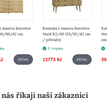
 masivu borovice
Komoda z masivu borovice
Ko
160/80/42 cm
Nord K2/4S 135/92/42 cm
No
/ přírodní
cm 
ýdny
2 - 4 týdny
Kč
12775 Kč
20
DETAIL
DETAIL
 nás říkají naši zákazníci