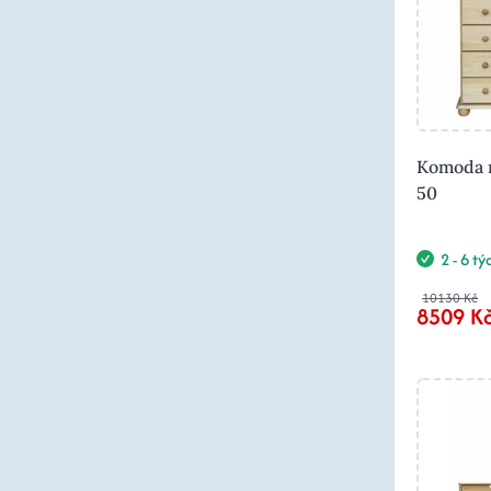
Komoda m
50
2 - 6 t
10130 Kč
8509 K