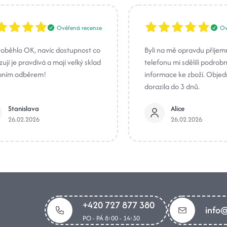
Ověřená recenze
Ov
roběhlo OK, navíc dostupnost co
Byli na mě opravdu příjem
ují je pravdivá a mají velký sklad
telefonu mi sdělili podrob
bním odběrem!
informace ke zboží. Obje
dorazila do 3 dnů.
Stanislava
Alice
26.02.2026
26.02.2026
+420 727 877 380
info@
PO - PÁ 8:00 - 14:30