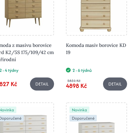
moda z masivu borovice
Komoda masiv borovice KD
rd K2/5S 175/109/42 cm
19
řírodní
2 - 4 týdny
2 - 6 týdnů
5831 Kč
827 Kč
DETAIL
DETAIL
4898 Kč
Novinka
Novinka
Doporučené
Doporučené