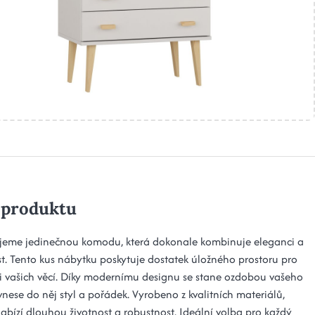
 produktu
jeme jedinečnou komodu, která dokonale kombinuje eleganci a
st. Tento kus nábytku poskytuje dostatek úložného prostoru pro
i vašich věcí. Díky modernímu designu se stane ozdobou vašeho
 vnese do něj styl a pořádek. Vyrobeno z kvalitních materiálů,
bízí dlouhou životnost a robustnost. Ideální volba pro každý