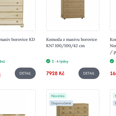
asiv borovice KD
Komoda z masivu borovice
Ko
KN7 100/100/42 cm
No
/ p
ýdnů
2 - 4 týdny
7928 Kč
16
DETAIL
DETAIL
č
Novinka
Doporučené