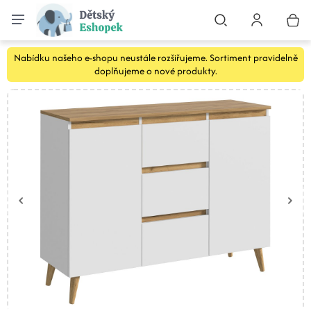
Nabídku našeho e-shopu neustále rozšiřujeme. Sortiment pravidelně
doplňujeme o nové produkty.