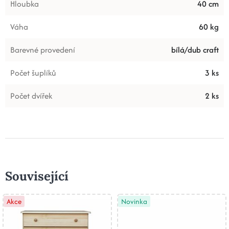
Hloubka
40 cm
Váha
60 kg
Barevné provedení
bílá/dub craft
Počet šuplíků
3 ks
Počet dvířek
2 ks
Související
Akce
Novinka