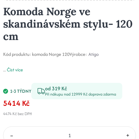
Komoda Norge ve
skandinávském stylu- 120
cm
Kód produktu:
komoda Norge 120
Výrobce:
Atigo
...
Číst více
od 319 Kč
1-3 TÝDNY
Při nákupu nad 12999 Kč doprava zdarma
5414 Kč
4474 Kč
bez DPH
–
+