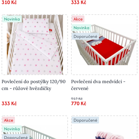
310 Kč
333 Kč
Novinka
Akce
Novinka
Doporučené
Povlečení do postýlky 120/90
Povlečení dva medvídci -
cm - růžové hvězdičky
červené
917 Kč
333 Kč
770 Kč
Akce
Doporučené
Novinka
Doporučené