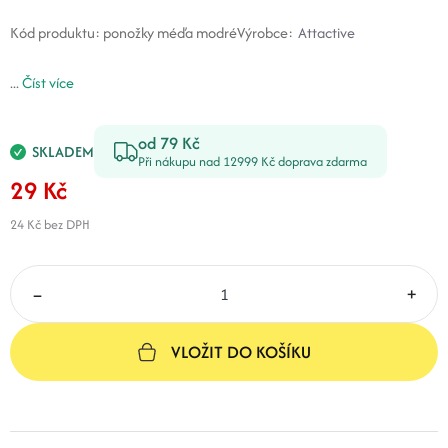
Kód produktu:
ponožky méďa modré
Výrobce:
Attactive
...
Číst více
od 79 Kč
SKLADEM
Při nákupu nad 12999 Kč doprava zdarma
29 Kč
24 Kč
bez DPH
–
+
VLOŽIT DO KOŠÍKU