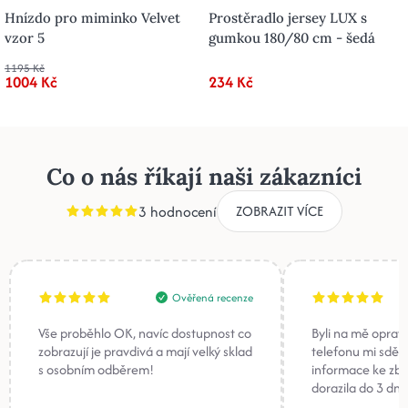
Hnízdo pro miminko Velvet
Prostěradlo jersey LUX s
vzor 5
gumkou 180/80 cm - šedá
1195 Kč
1004 Kč
234 Kč
Co o nás říkají naši zákazníci
3 hodnocení
ZOBRAZIT VÍCE
Ověřená recenze
Vše proběhlo OK, navíc dostupnost co
Byli na mě oprav
zobrazují je pravdivá a mají velký sklad
telefonu mi sděli
s osobním odběrem!
informace ke zb
dorazila do 3 dnů