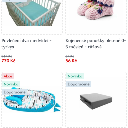
Povlečení dva medvídci -
Kojenecké ponožky pletené 0-
tyrkys
6 měsíců - růžová
917 Kč
67 Kč
770 Kč
56 Kč
Akce
Novinka
Novinka
Doporučené
Doporučené