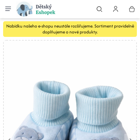
Nabídku našeho e-shopu neustále rozšiřujeme. Sortiment pravidelně
doplňujeme o nové produkty.