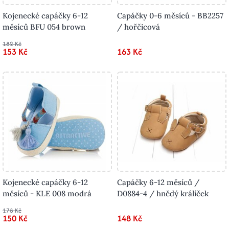
Kojenecké capáčky 6-12
Capáčky 0-6 měsíců - BB2257
měsíců BFU 054 brown
/ hořčicová
182 Kč
153 Kč
163 Kč
Kojenecké capáčky 6-12
Capáčky 6-12 měsíců /
měsíců - KLE 008 modrá
D0884-4 / hnědý králíček
178 Kč
150 Kč
148 Kč