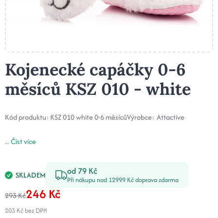
Kojenecké capáčky 0-6
měsíců KSZ 010 - white
Kód produktu:
KSZ 010 white 0-6 měsíců
Výrobce:
Attactive
...
Číst více
od 79 Kč
SKLADEM
Při nákupu nad 12999 Kč doprava zdarma
246 Kč
293 Kč
203 Kč
bez DPH