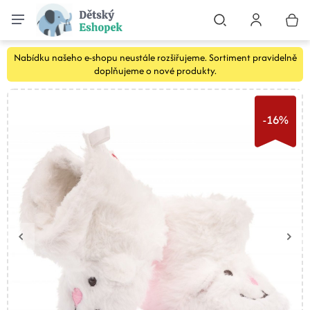
Nabídku našeho e-shopu neustále rozšiřujeme. Sortiment pravidelně
doplňujeme o nové produkty.
-16%