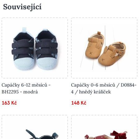
Související
Capáčky 6-12 měsíců -
Capáčky 0-6 měsíců / D0884-
BH2295 - modrá
4 / hnědý králíček
163 Kč
148 Kč