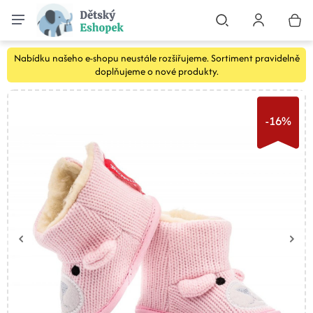
Nabídku našeho e-shopu neustále rozšiřujeme. Sortiment pravidelně
doplňujeme o nové produkty.
-16%