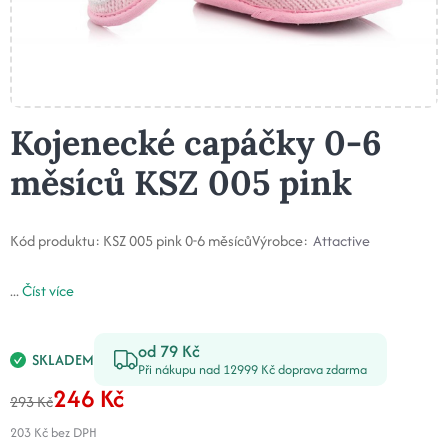
Kojenecké capáčky 0-6
měsíců KSZ 005 pink
Kód produktu:
KSZ 005 pink 0-6 měsíců
Výrobce:
Attactive
...
Číst více
od 79 Kč
SKLADEM
Při nákupu nad 12999 Kč doprava zdarma
246 Kč
293 Kč
203 Kč
bez DPH