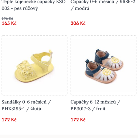
Teplé kojenecké capáčky KSO
Capáčky 0-6 měsíců / 9686-2
002 - pes růžový
/ modrá
196 Kč
165 Kč
206 Kč
Sandálky 0-6 měsíců /
Capáčky 6-12 měsíců /
BHX3195-1 / žlutá
BB3017-3 / fruit
172 Kč
172 Kč