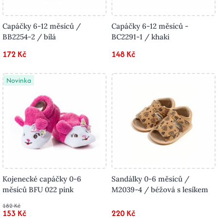
Capáčky 6-12 měsíců /
Capáčky 6-12 měsíců -
BB2254-2 / bílá
BC2291-1 / khaki
172 Kč
148 Kč
Novinka
Kojenecké capáčky 0-6
Sandálky 0-6 měsíců /
měsíců BFU 022 pink
M2039-4 / béžová s lesíkem
182 Kč
153 Kč
220 Kč