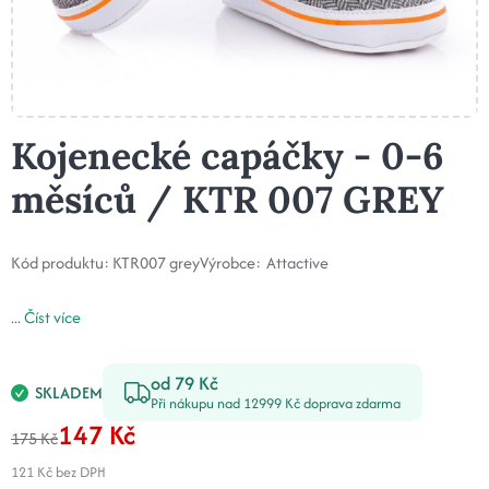
Kojenecké capáčky - 0-6
měsíců / KTR 007 GREY
Kód produktu:
KTR007 grey
Výrobce:
Attactive
...
Číst více
od 79 Kč
SKLADEM
Při nákupu nad 12999 Kč doprava zdarma
147 Kč
175 Kč
121 Kč
bez DPH