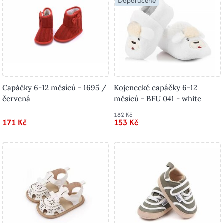
Doporučené
Capáčky 6-12 měsíců - 1695 /
Kojenecké capáčky 6-12
červená
měsíců - BFU 041 - white
182 Kč
171 Kč
153 Kč