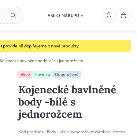
VŠE O NÁKUPU
t pravidelně doplňujeme o nové produkty.
Kojenecké bavlněné body -bílé s jednorožcem
Akce
Novinka
Doporučené
Kojenecké bavlněné
body -bílé s
jednorožcem
Kód produktu:
Body - bílé s jednorožcem
Výrobce:
Matex