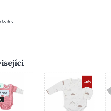
 bavlna
isející
-16%
a
čené
ej