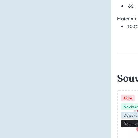
62
Materiál:
100%
Souv
Akce
Novink
Doporu
Doprod