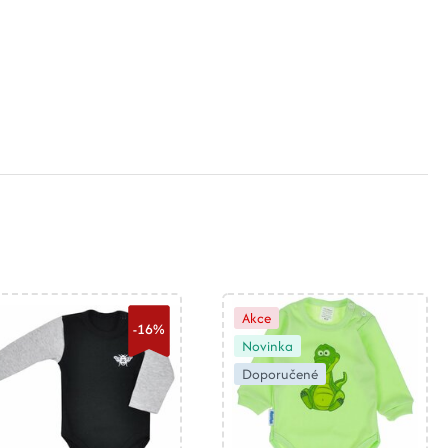
Akce
-16%
Novinka
Doporučené