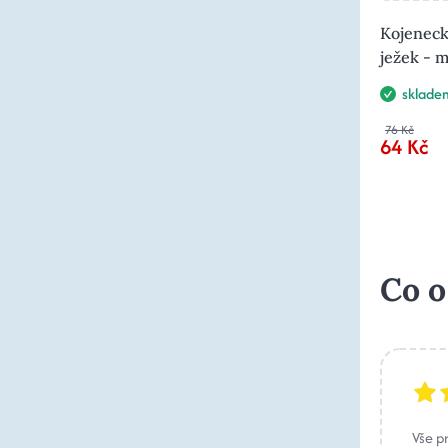
Kojeneck
ježek - 
sklade
76 Kč
64 Kč
Co o
Vše p