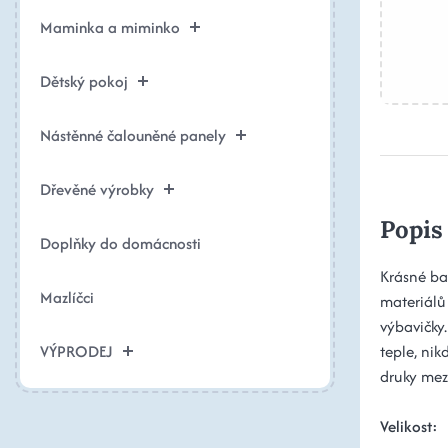
Maminka a miminko
Dětský pokoj
Nástěnné čalouněné panely
Dřevěné výrobky
Popis
Doplňky do domácnosti
Krásné ba
Mazlíčci
materiálů 
výbavičky
VÝPRODEJ
teple, ni
druky mez
Velikost: