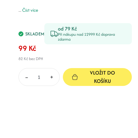
...
Číst více
od 79 Kč
SKLADEM
Při nákupu nad 12999 Kč doprava
zdarma
99 Kč
82 Kč
bez DPH
VLOŽIT DO
–
+
KOŠÍKU