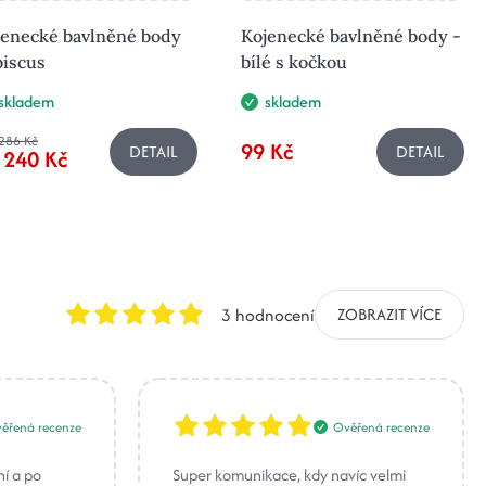
jenecké bavlněné body
Kojenecké bavlněné body -
biscus
bílé s kočkou
skladem
skladem
286 Kč
99 Kč
DETAIL
DETAIL
 240 Kč
3 hodnocení
ZOBRAZIT VÍCE
ěřená recenze
Ověřená recenze
ní a po
Super komunikace, kdy navíc velmi