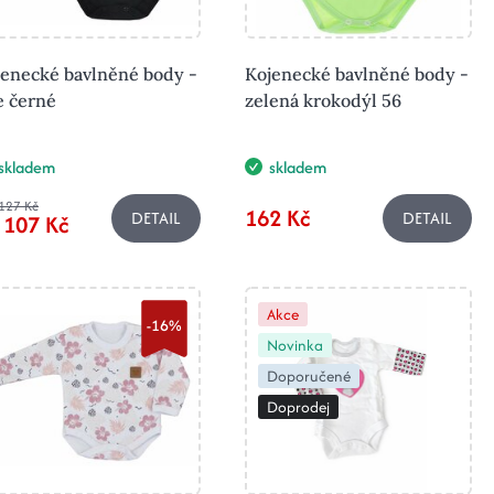
jenecké bavlněné body -
Kojenecké bavlněné body -
e černé
zelená krokodýl 56
skladem
skladem
127 Kč
162 Kč
DETAIL
DETAIL
 107 Kč
Akce
-16%
Novinka
Doporučené
Doprodej