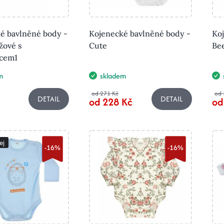
é bavlněné body -
Kojenecké bavlněné body -
Ko
žové s
Cute
Be
žcem1
m
skladem
od 271 Kč
od 
DETAIL
DETAIL
od 228 Kč
od
ej
-16%
-16%