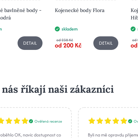
é bavlněné body -
Kojenecké body Flora
Ko
modrá
Hi
m
skladem
od 238 Kč
od 
DETAIL
DETAIL
od 200 Kč
od
 nás říkají naši zákazníci
Ověřená recenze
Ov
roběhlo OK, navíc dostupnost co
Byli na mě opravdu příjem