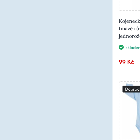
Kojeneck
tmavě rů
jednoro
sklade
99 Kč
Doprod