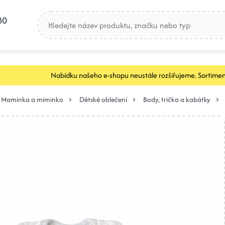
80
Nabídku našeho e-shopu neustále rozšiřujeme. Sortimen
Maminka a miminko
Dětské oblečení
Body, trička a kabátky