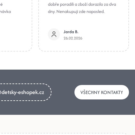
né
dobře poradili a zboží dorazilo za dva
dnávka
dny. Nenakupuji zde naposled.
Jarda B.
26.02.2026
detsky-eshopek.cz
VŠECHNY KONTAKTY