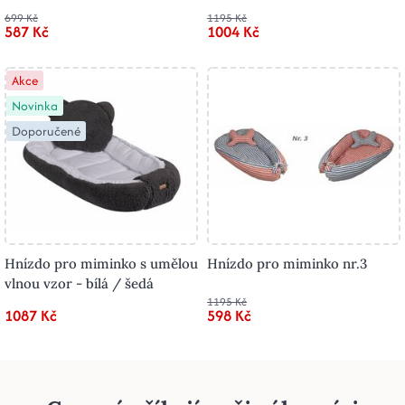
699 Kč
1195 Kč
587 Kč
1004 Kč
Akce
Novinka
Doporučené
Hnízdo pro miminko s umělou
Hnízdo pro miminko nr.3
vlnou vzor - bílá / šedá
1195 Kč
1087 Kč
598 Kč