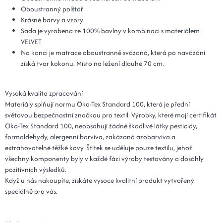
Oboustranný polštář
Krásné barvy a vzory
Sada je vyrobena ze 100% bavlny v kombinaci s materiálem
VELVET
Na konci je matrace oboustranně svázaná, která po navázání
získá tvar kokonu. Místo na ležení dlouhé 70 cm.
Vysoká kvalita zpracování
Materiály splňují normu Öko-Tex Standard 100, která je přední
světovou bezpečnostní značkou pro textil. Výrobky, které mají certifikát
Öko-Tex Standard 100, neobsahují žádné škodlivé látky pesticidy,
formaldehydy, alergenní barviva, zakázaná azobarviva a
extrahovatelné těžké kovy. Štítek se uděluje pouze textilu, jehož
všechny komponenty byly v každé fázi výroby testovány a dosáhly
pozitivních výsledků.
Když u nás nakoupíte, získáte vysoce kvalitní produkt vytvořený
speciálně pro vás.