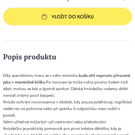
VLOŽIT DO KOŠÍKU
Popis produktu
Díky speciálnímu tvaru se v něm miminko
bude cítit naprosto přirozeně
jako v maminčině bříšku
.Po narození je může volný prostor kolem nich
děsit, mohou se bát a špatně spinkat. Dětské hnízdečko vašemu dítěti
navodí známý pocit bezpečí.
Hnízdo ochrání novorozence v období, kdy pouze polehávají, například
vedle vás na pohovce nebo při spánku či odpočinku mezi rodiči v
posteli.
Velmi užitečné může být i při cestování nebo přebalování.
Hnízdečko je praktický pomocník pro první měsíce dětátka, kdy je