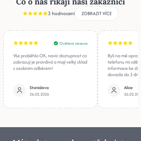
Co o nás říkají naši zákazníci
3 hodnocení
ZOBRAZIT VÍCE
Ověřená recenze
Vše proběhlo OK, navíc dostupnost co
Byli na mě oprav
zobrazují je pravdivá a mají velký sklad
telefonu mi sděli
s osobním odběrem!
informace ke zb
dorazila do 3 dnů
Stanislava
Alice
26.02.2026
26.02.20