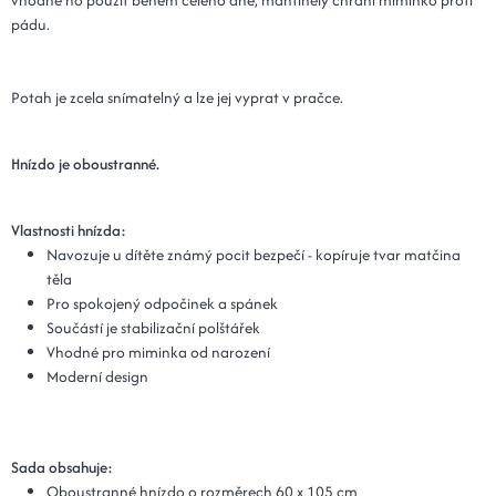
vhodné ho použít během celého dne, mantinely chrání miminko proti
pádu.
Potah je zcela snímatelný a lze jej vyprat v pračce.
Hnízdo je oboustranné.
Vlastnosti hnízda:
Navozuje u dítěte známý pocit bezpečí - kopíruje tvar matčina
těla
Pro spokojený odpočinek a spánek
Součástí je stabilizační polštářek
Vhodné pro miminka od narození
Moderní design
Sada obsahuje:
Oboustranné hnízdo o rozměrech 60 x 105 cm