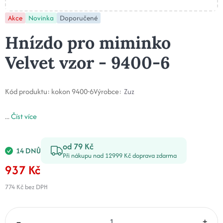
Akce
Novinka
Doporučené
Hnízdo pro miminko
Velvet vzor - 9400-6
Kód produktu:
kokon 9400-6
Výrobce:
Zuz
...
Číst více
od 79 Kč
14 DNŮ
Při nákupu nad 12999 Kč doprava zdarma
937 Kč
774 Kč
bez DPH
–
+