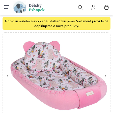
Nabídku našeho e-shopu neustále rozšiřujeme. Sortiment pravidelně
doplňujeme o nové produkty.