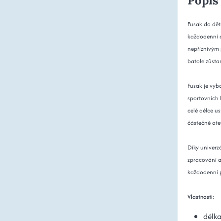
Popis
Fusak do dět
každodenní c
nepříznivým 
batole zůsta
Fusak je vyb
sportovních 
celé délce u
částečně ote
Díky univerzá
zpracování a
každodenní p
Vlastnosti:
délka