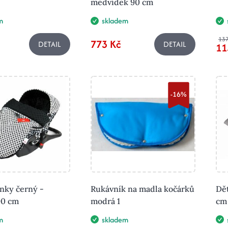
medvídek 90 cm
m
skladem
137
773 Kč
DETAIL
DETAIL
11
-16%
nky černý -
Rukávník na madla kočárků
Dět
90 cm
modrá 1
cm
m
skladem