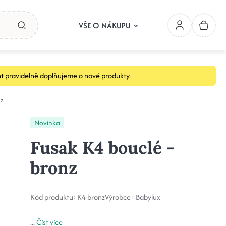
VŠE O NÁKUPU
t pravidelně doplňujeme o nové produkty.
nz
Novinka
Fusak K4 bouclé -
bronz
Kód produktu:
K4 bronz
Výrobce:
Babylux
...
Číst více