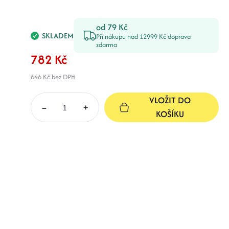
od 79 Kč
SKLADEM
Při nákupu nad 12999 Kč doprava
zdarma
782 Kč
646 Kč
bez DPH
VLOŽIT DO
–
+
KOŠÍKU