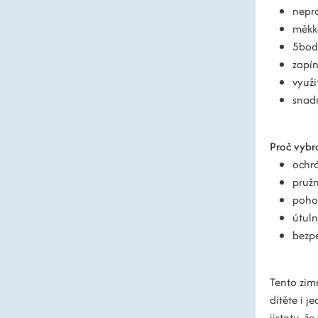
nepro
měkké
5bodo
zapín
využi
snad
Proč vybra
ochrá
pružn
poho
útuln
bezp
Tento zimn
dítěte i j
jistotu, ž