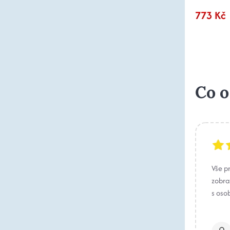
773 Kč
Co o
Vše p
zobraz
s oso