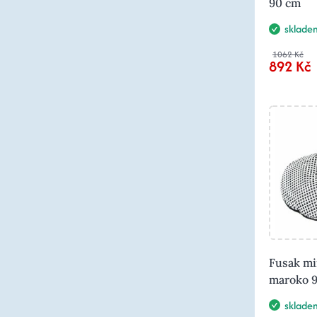
90 cm
sklade
1062 Kč
892 Kč
Fusak mi
maroko 
sklade