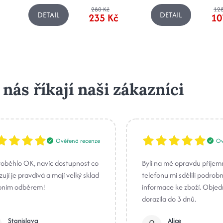
280 Kč
128
DETAIL
DETAIL
235 Kč
10
 nás říkají naši zákazníci
Ověřená recenze
Ov
roběhlo OK, navíc dostupnost co
Byli na mě opravdu příjem
ují je pravdivá a mají velký sklad
telefonu mi sdělili podrob
bním odběrem!
informace ke zboží. Obje
dorazila do 3 dnů.
Stanislava
Alice