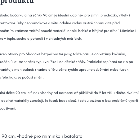
 produktu
ského kočárku a na sáňky 90 cm je ideální doplněk pro zimní procházky, výlety i
estování. Díky nepromokavé a větruodolné vrchní vrstvě chrání dítě před
počasím, zatímco vnitřní bouclé materiál nabízí hebké a hřejivé prostředí. Miminko i
ne v teple, suchu a pohodlí i v chladných měsících.
aven otvory pro 5bodové bezpečnostní pásy, takže pasuje do většiny kočárků,
kočárků, autosedaček typu vajíčko i na dětské sáňky. Praktické zapínání na zip po
snadňuje manipulaci: snadno dítě uložíte, rychle upravíte odvětrání nebo fusak
vřete, když se počasí změní.
lní délce 90 cm je fusak vhodný od narození až přibližně do 2 let věku dítěte. Kvalitní
 odolné materiály zaručují, že fusak bude sloužit celou sezónu a bez problémů vydrží
oužívání.
 90 cm, vhodné pro miminka i batolata