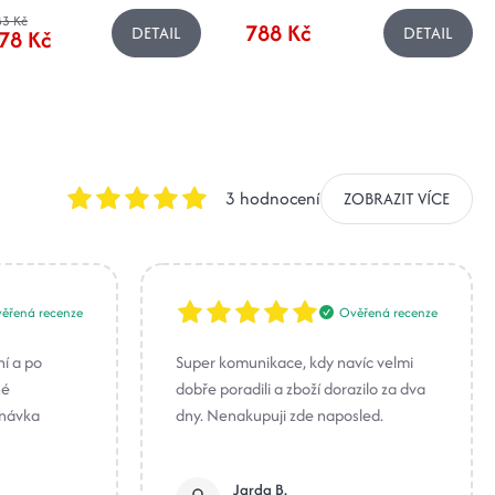
3 Kč
788 Kč
DETAIL
DETAIL
78 Kč
3 hodnocení
ZOBRAZIT VÍCE
ěřená recenze
Ověřená recenze
ní a po
Super komunikace, kdy navíc velmi
né
dobře poradili a zboží dorazilo za dva
dnávka
dny. Nenakupuji zde naposled.
Jarda B.