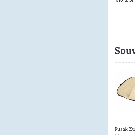
Souv
Fusak Zu