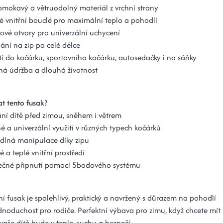
mokavý a větruodolný materiál z vrchní strany
 vnitřní bouclé pro maximální teplo a pohodlí
vé otvory pro univerzální uchycení
ání na zip po celé délce
tí do kočárku, sportovního kočárku, autosedačky i na sáňky
ná údržba a dlouhá životnost
t tento fusak?
ní dítě před zimou, sněhem i větrem
é a univerzální využití v různých typech kočárků
dlná manipulace díky zipu
é a teplé vnitřní prostředí
ečné připnutí pomocí 5bodového systému
í fusak je spolehlivý, praktický a navržený s důrazem na pohodlí
ednoduchost pro rodiče. Perfektní výbava pro zimu, když chcete mít
e vaše dítě bude v teple, suchu a bezpečí.