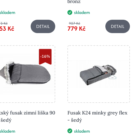
bronz
skladem
skladem
3 Kč
927 Kč
DETAIL
DETAIL
53 Kč
779 Kč
-16%
ský fusak zimní liška 90
Fusak K24 minky grey flex
 šedý
- šedý
skladem
skladem