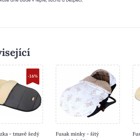
isející
-16%
zka - tmavě šedý
Fusak minky - šitý
Fus