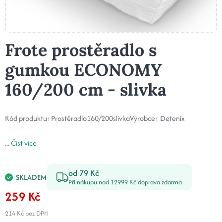
Frote prostěradlo s
gumkou ECONOMY
160/200 cm - slivka
Kód produktu:
Prostěradlo160/200slivka
Výrobce:
Detenix
...
Číst více
od 79 Kč
SKLADEM
Při nákupu nad 12999 Kč doprava zdarma
259 Kč
214 Kč
bez DPH