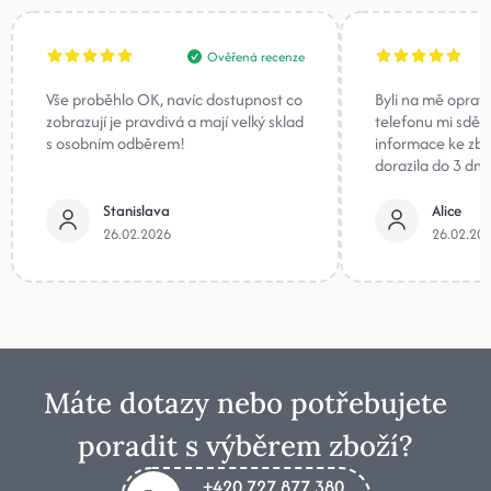
Ověřená recenze
Vše proběhlo OK, navíc dostupnost co
Byli na mě oprav
zobrazují je pravdivá a mají velký sklad
telefonu mi sděli
s osobním odběrem!
informace ke zb
dorazila do 3 dnů
Stanislava
Alice
26.02.2026
26.02.20
Máte dotazy nebo potřebujete
poradit s výběrem zboží?
+420 727 877 380