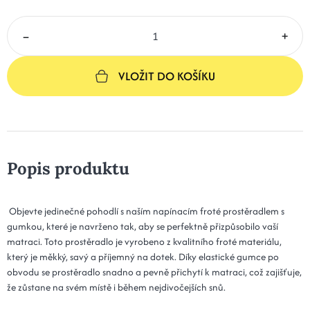
–
+
VLOŽIT DO KOŠÍKU
Popis produktu
Objevte jedinečné pohodlí s naším napínacím froté prostěradlem s
gumkou, které je navrženo tak, aby se perfektně přizpůsobilo vaší
matraci. Toto prostěradlo je vyrobeno z kvalitního froté materiálu,
který je měkký, savý a příjemný na dotek. Díky elastické gumce po
obvodu se prostěradlo snadno a pevně přichytí k matraci, což zajišťuje,
že zůstane na svém místě i během nejdivočejších snů.