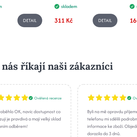
m
skladem
311 Kč
16
DETAIL
DETAIL
 nás říkají naši zákazníci
Ověřená recenze
Ov
roběhlo OK, navíc dostupnost co
Byli na mě opravdu příjem
ují je pravdivá a mají velký sklad
telefonu mi sdělili podrob
bním odběrem!
informace ke zboží. Obje
dorazila do 3 dnů.