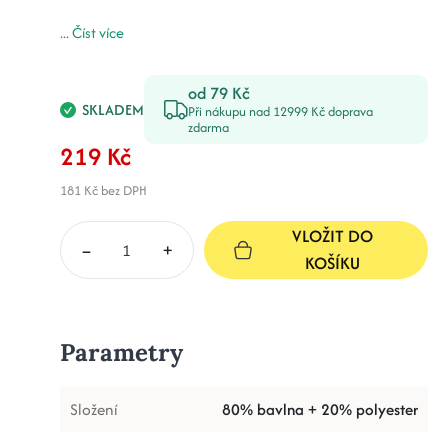
...
Číst více
od 79 Kč
SKLADEM
Při nákupu nad 12999 Kč doprava
zdarma
219 Kč
181 Kč
bez DPH
VLOŽIT DO
–
+
KOŠÍKU
Parametry
Složení
80% bavlna + 20% polyester