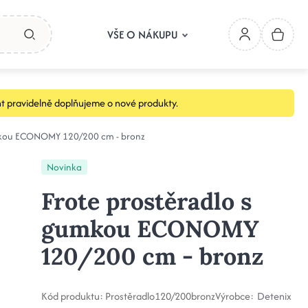
VŠE O NÁKUPU
t pravidelně doplňujeme o nové produkty.
umkou ECONOMY 120/200 cm - bronz
Novinka
Frote prostěradlo s
gumkou ECONOMY
120/200 cm - bronz
Kód produktu:
Prostěradlo120/200bronz
Výrobce:
Detenix