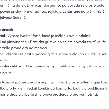
íjemný na dotek. Díky elastické gumce po obvodu se prostěradlo
evně přichytí k matraci, což zajišťuje, že zůstane na svém místě i
divočejších snů.
astnosti:
riál:
Vysoce kvalitní froté, které je měkké, savé a odolné.
ktní přizpůsobení:
Elastická gumka po celém obvodu zajišťuje, že
ěradlo pevně drží na matraci.
ná údržba:
Lze prát v pračce, rychle schne a dlouho si udržuje své
nosti.
rzální velikosti:
Dostupné v různých velikostech, aby vyhovovalo
 posteli.
si luxusní spánek s naším napínacím froté prostěradlem s gumkou.
lba pro ty, kteří hledají kombinaci komfortu, kvality a praktičnosti.
náš e-shop a vyberte si to pravé prostěradlo pro vaši ložnici.