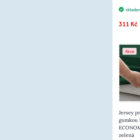
sklade
311 Kč
Akce
Jersey p
gumkou 
ECONOMY
zelená