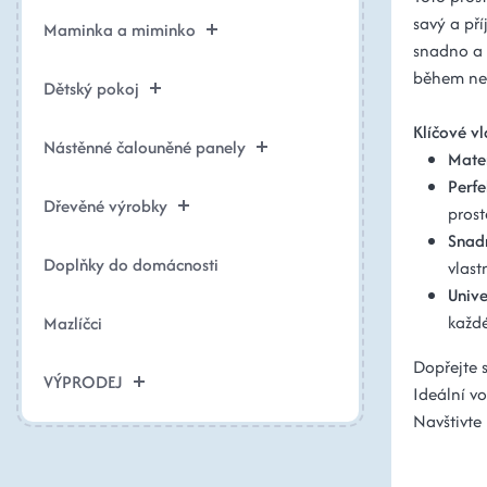
savý a př
Maminka a miminko
snadno a p
během nej
Dětský pokoj
Klíčové vl
Nástěnné čalouněné panely
Mate
Perfe
Dřevěné výrobky
prost
Snad
Doplňky do domácnosti
vlast
Unive
každé
Mazlíčci
Dopřejte 
VÝPRODEJ
Ideální vo
Navštivte 