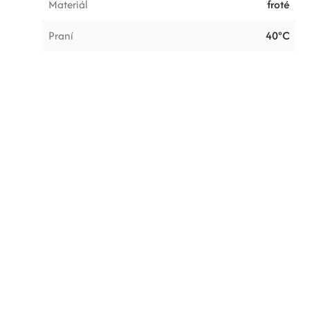
Materiál
froté
Praní
40°C