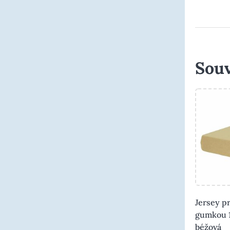
Souv
Jersey p
gumkou 
béžová