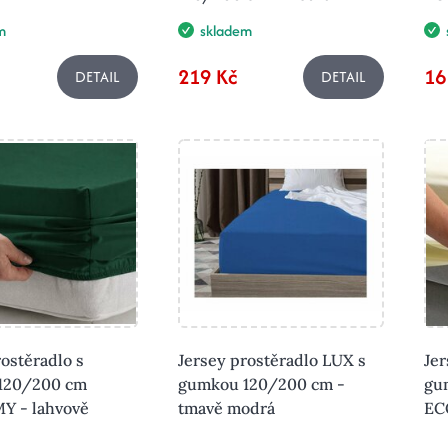
m
skladem
219 Kč
16
DETAIL
DETAIL
rostěradlo s
Jersey prostěradlo LUX s
Jer
120/200 cm
gumkou 120/200 cm -
gu
 - lahvově
tmavě modrá
EC