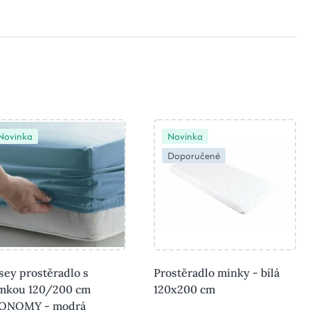
Novinka
Novinka
Doporučené
sey prostěradlo s
Prostěradlo minky - bílá
mkou 120/200 cm
120x200 cm
ONOMY - modrá