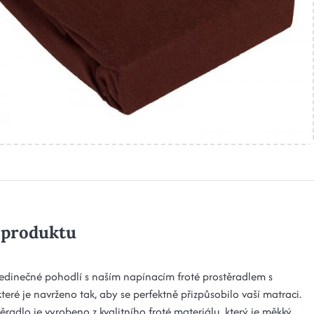
 produktu
edinečné pohodlí s naším napínacím froté prostěradlem s
eré je navrženo tak, aby se perfektně přizpůsobilo vaší matraci.
ěradlo je vyrobeno z kvalitního froté materiálu, který je měkký,