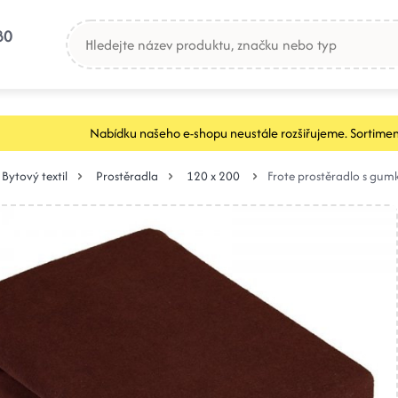
80
Nabídku našeho e-shopu neustále rozšiřujeme. Sortimen
Bytový textil
Prostěradla
120 x 200
Frote prostěradlo s g