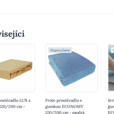
isející
Doporučené
rostěradlo LUX s
Frote prostěradlo s
Jer
120/200 cm -
gumkou ECONOMY
gu
120/200 cm - modrá
EC