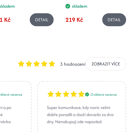
skladem
skladem
1 Kč
219 Kč
DETAIL
DETAIL
3 hodnocení
ZOBRAZIT VÍCE
ěřená recenze
Ověřená recenze
ní a po
Super komunikace, kdy navíc velmi
né
dobře poradili a zboží dorazilo za dva
dnávka
dny. Nenakupuji zde naposled.