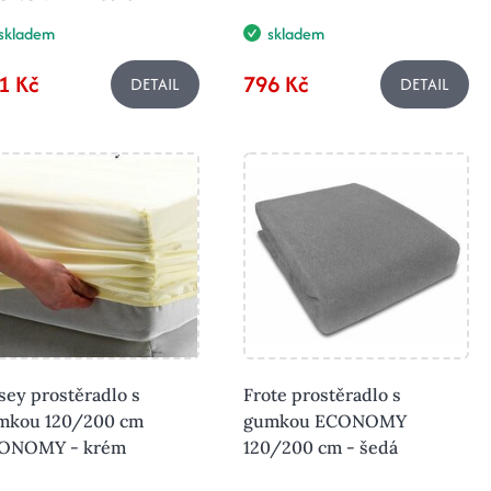
skladem
skladem
1 Kč
796 Kč
DETAIL
DETAIL
sey prostěradlo s
Frote prostěradlo s
mkou 120/200 cm
gumkou ECONOMY
ONOMY - krém
120/200 cm - šedá