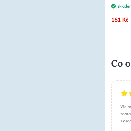
sklade
161 Kč
Co o
Vše p
zobraz
s oso