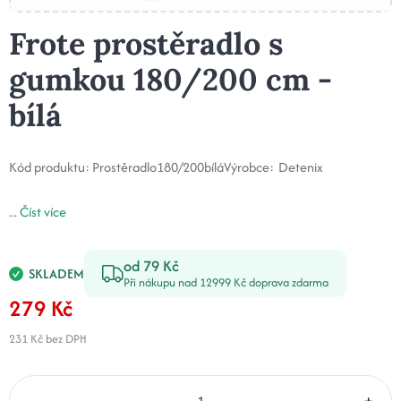
Frote prostěradlo s
gumkou 180/200 cm -
bílá
Kód produktu:
Prostěradlo180/200bílá
Výrobce:
Detenix
...
Číst více
od 79 Kč
SKLADEM
Při nákupu nad 12999 Kč doprava zdarma
279 Kč
231 Kč
bez DPH
–
+