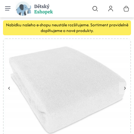
Nabídku našeho e-shopu neustále rozšiřujeme. Sortiment pravidelně
doplňujeme o nové produkty.