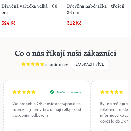
Dřevěná vařečka velká - 60
Dřevěná naběračka - třešeň -
cm
36 cm
324 Kč
312 Kč
Co o nás říkají naši zákazníci
3 hodnocení
ZOBRAZIT VÍCE
Ověřená recenze
Vše proběhlo OK, navíc dostupnost co
Byli na mě oprav
zobrazují je pravdivá a mají velký sklad
telefonu mi sděli
s osobním odběrem!
informace ke zb
dorazila do 3 dnů