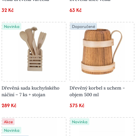
32 Kč
63 Kč
Novinka
Doporučené
Dřevěná sada kuchyňského
Dřevěný korbel s uchem -
náčiní – 7 ks + stojan
objem 500 ml
289 Kč
575 Kč
Akce
Novinka
Novinka