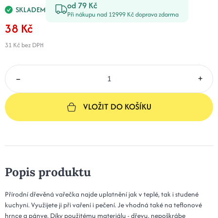
od 79 Kč
SKLADEM
Při nákupu nad 12999 Kč doprava zdarma
38 Kč
31 Kč
bez DPH
–
+
VLOŽIT DO KOŠÍKU
Popis produktu
Přírodní dřevěná vařečka najde uplatnění jak v teplé, tak i studené
kuchyni. Využijete ji při vaření i pečení. Je vhodná také na teflonové
hrnce a pánve. Díky použitému materiálu - dřevu, nepoškrábe