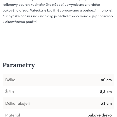
teflonový povrch kuchyňského nádobí. Je vyrobena z tvrdého
bukového dřeva. Vařečka je kvalitně zpracovaná a poslouží mnoho let.
Kuchyňské náčiní z naší nabídky, je pečlivě zpracováno a je připraveno
k okamžitému použití.
Parametry
Délka
40 cm
Šířka
5,5 cm
Délka rukojeti
31 cm
Materiál
bukové dřevo