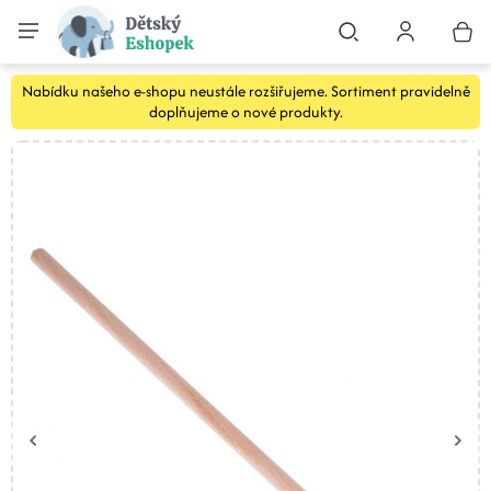
Nabídku našeho e-shopu neustále rozšiřujeme. Sortiment pravidelně
doplňujeme o nové produkty.