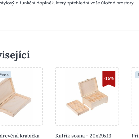
 stylový a funkční doplněk, který zpřehlední vaše úložné prostory.
isející
čené
-16%
 dřevěná krabička
Kufřík sosna - 20x29x13
Pří