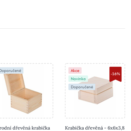
Doporučené
Akce
-16%
Novinka
Doporučené
rodní dřevěná krabička
Krabička dřevěná - 6x6x3,8