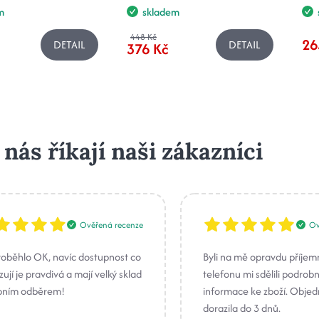
m
skladem
448 Kč
26
DETAIL
DETAIL
376 Kč
 nás říkají naši zákazníci
Ověřená recenze
Ov
roběhlo OK, navíc dostupnost co
Byli na mě opravdu příjem
ují je pravdivá a mají velký sklad
telefonu mi sdělili podrob
bním odběrem!
informace ke zboží. Obje
dorazila do 3 dnů.