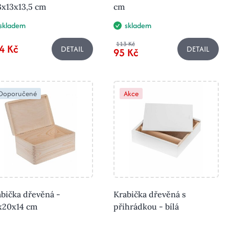
3x13x13,5 cm
cm
skladem
skladem
113 Kč
4 Kč
DETAIL
DETAIL
95 Kč
Doporučené
Akce
bička dřevěná -
Krabička dřevěná s
x20x14 cm
přihrádkou - bílá