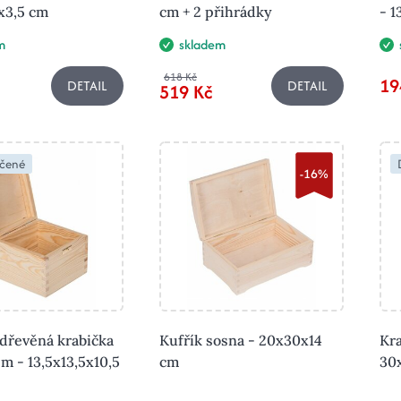
0x3,5 cm
cm + 2 přihrádky
- 1
m
skladem
618 Kč
19
DETAIL
DETAIL
519 Kč
čené
-16%
 dřevěná krabička
Kufřík sosna - 20x30x14
Kra
m - 13,5x13,5x10,5
cm
30