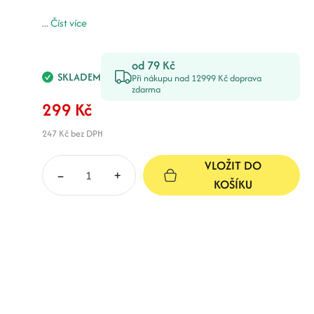
...
Číst více
od 79 Kč
SKLADEM
Při nákupu nad 12999 Kč doprava
zdarma
299 Kč
247 Kč
bez DPH
VLOŽIT DO
–
+
KOŠÍKU