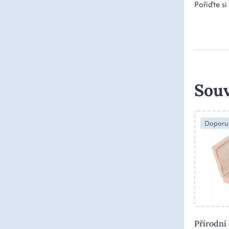
Pořiďte si
Souv
Doporu
Přírodní