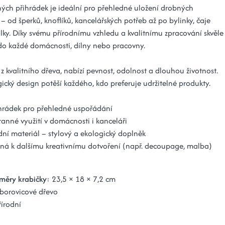
ých přihrádek je ideální pro přehledné uložení drobných
 od šperků, knoflíků, kancelářských potřeb až po bylinky, čaje
lky. Díky svému přírodnímu vzhledu a kvalitnímu zpracování skvěle
o každé domácnosti, dílny nebo pracovny.
 kvalitního dřeva, nabízí pevnost, odolnost a dlouhou životnost.
gický design potěší každého, kdo preferuje udržitelné produkty.
ihrádek pro přehledné uspořádání
ranné využití v domácnosti i kanceláři
dní materiál – stylový a ekologický doplněk
ná k dalšímu kreativnímu dotvoření (např. decoupage, malba)
změry krabičky
: 23,5 × 18 × 7,2 cm
 borovicové dřevo
írodní