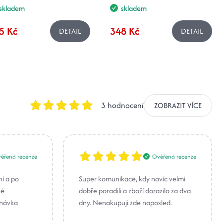
skladem
skladem
5 Kč
348 Kč
DETAIL
DETAIL
3 hodnocení
ZOBRAZIT VÍCE
ěřená recenze
Ověřená recenze
ní a po
Super komunikace, kdy navíc velmi
né
dobře poradili a zboží dorazilo za dva
dnávka
dny. Nenakupuji zde naposled.