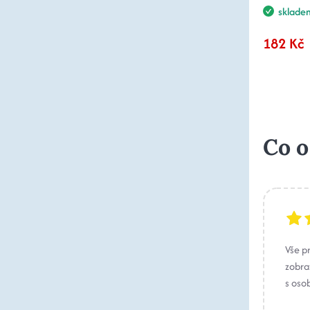
sklade
182 Kč
Co o
Vše p
zobraz
s oso