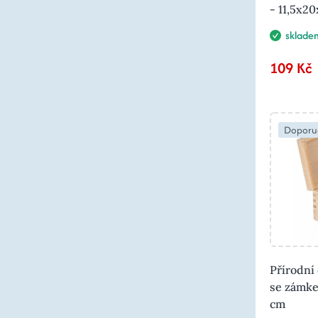
- 11,5x2
sklade
109 Kč
Doporu
Přírodní
se zámke
cm