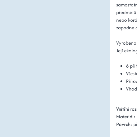
samostatn
předmětů –
nebo korá
zapadne d
Vyrobena z
Její ekolo
6 př
Všest
Příro
Vhod
Vnitřní ro
Materiál
:
Povrch:
př