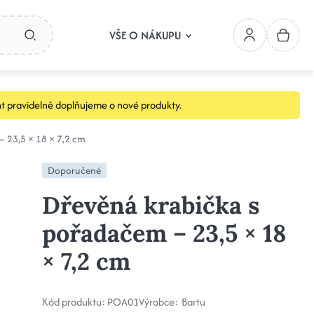
VŠE O NÁKUPU
t pravidelně doplňujeme o nové produkty.
 23,5 × 18 × 7,2 cm
Doporučené
Dřevěná krabička s
pořadačem – 23,5 × 18
× 7,2 cm
Kód produktu:
POA01
Výrobce:
Bartu