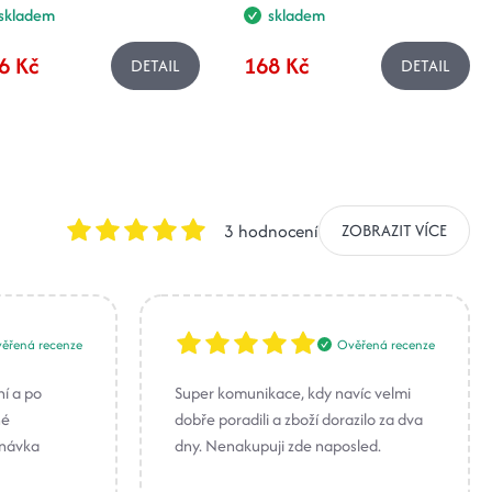
skladem
skladem
6 Kč
168 Kč
DETAIL
DETAIL
3 hodnocení
ZOBRAZIT VÍCE
ěřená recenze
Ověřená recenze
ní a po
Super komunikace, kdy navíc velmi
né
dobře poradili a zboží dorazilo za dva
dnávka
dny. Nenakupuji zde naposled.