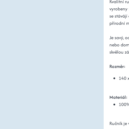
Kvalitní 
vyrobeny 
se stávájí
přírodní m
Je savý, o
nebo doma
skvělou z
Rozměr:
140 
Materiál:
100%
Ručník je 