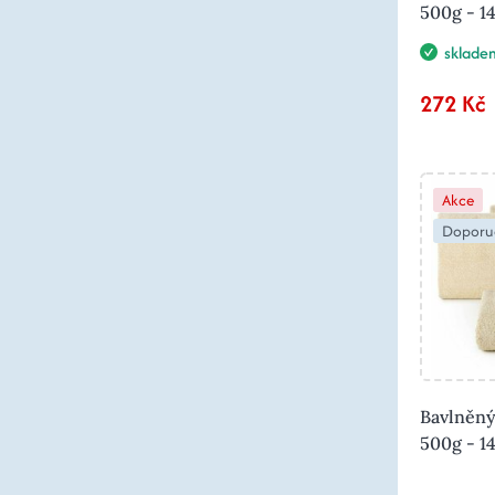
500g - 1
sklade
272 Kč
Akce
Doporu
Bavlněný
500g - 1