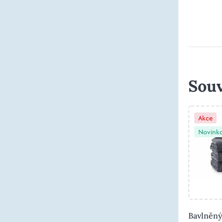
Souv
Akce
Novink
Bavlněný