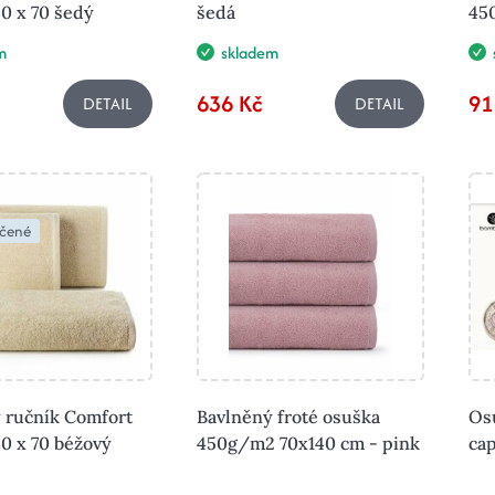
40 x 70 šedý
šedá
45
m
skladem
636 Kč
91
DETAIL
DETAIL
čené
 ručník Comfort
Bavlněný froté osuška
Os
40 x 70 béžový
450g/m2 70x140 cm - pink
ca