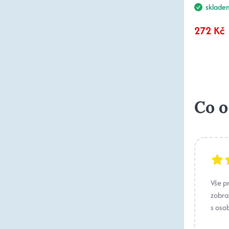
sklade
272 Kč
Co o
Vše p
zobraz
s oso