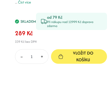
...
Číst více
od 79 Kč
SKLADEM
Při nákupu nad 12999 Kč doprava
zdarma
289 Kč
239 Kč
bez DPH
VLOŽIT DO
–
+
KOŠÍKU