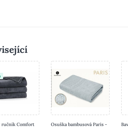
isející
a
 ručník Comfort
Osuška bambusová Paris -
Bav