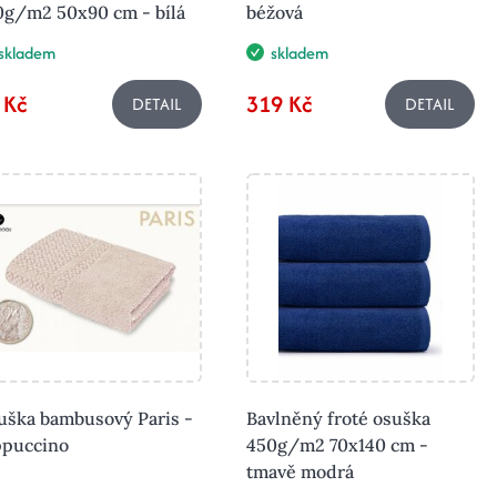
0g/m2 50x90 cm - bílá
béžová
skladem
skladem
 Kč
319 Kč
DETAIL
DETAIL
uška bambusový Paris -
Bavlněný froté osuška
ppuccino
450g/m2 70x140 cm -
tmavě modrá