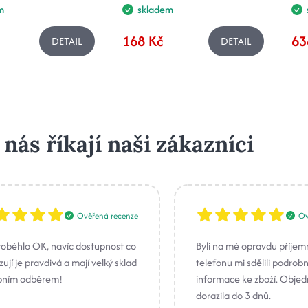
m
skladem
168 Kč
63
DETAIL
DETAIL
 nás říkají naši zákazníci
Ověřená recenze
Ov
roběhlo OK, navíc dostupnost co
Byli na mě opravdu příjem
ují je pravdivá a mají velký sklad
telefonu mi sdělili podrob
bním odběrem!
informace ke zboží. Obje
dorazila do 3 dnů.