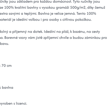
ručníky jsou základem pro každou domácnost. Tyto ručníky jsou
ze 100% kvalitní bavlny s vysokou gramáží 500g/m2, díky čemuž
 extra savými a teplými. Bavlna je velice jemná. Tento 100%
ateriál je ideální volbou i pro osoby s citlivou pokožkou.
dolný a příjemný na dotek. Ideální na pláž, k bazénu, na cesty
. Barevné vzory vám jistě zpříjemní chvíle a budou záminkou pro
ábavu.
x 70 cm
 bavlna
vyroben s licenci.