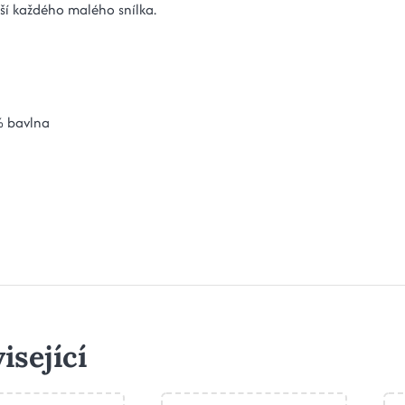
ěší každého malého snílka.
 bavlna
isející