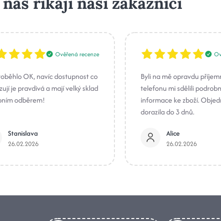
 nás říkají naši zákazníci
Ověřená recenze
Ov
roběhlo OK, navíc dostupnost co
Byli na mě opravdu příjem
ují je pravdivá a mají velký sklad
telefonu mi sdělili podrob
bním odběrem!
informace ke zboží. Obje
dorazila do 3 dnů.
Stanislava
Alice
26.02.2026
26.02.2026