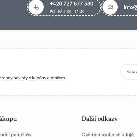
+420 727 877 380
info@
PO - PÁ 8:00 - 14:30
, trendy novinky a kupóny e-mailem..
ákupu
Další odkazy
odní podmínky
Ochrana osobních údajů