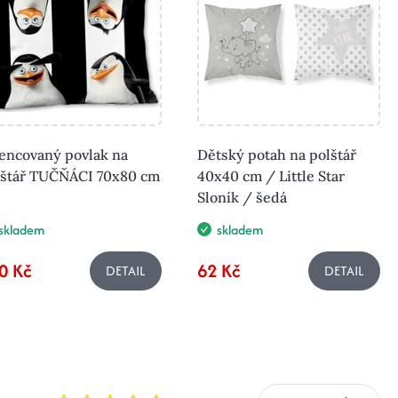
encovaný povlak na
Dětský potah na polštář
lštář TUČŇÁCI 70x80 cm
40x40 cm / Little Star
Sloník / šedá
skladem
skladem
0 Kč
62 Kč
DETAIL
DETAIL