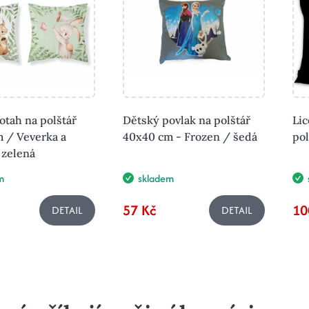
otah na polštář
Dětský povlak na polštář
Lic
 / Veverka a
40x40 cm - Frozen / šedá
po
 zelená
m
skladem
57 Kč
10
DETAIL
DETAIL