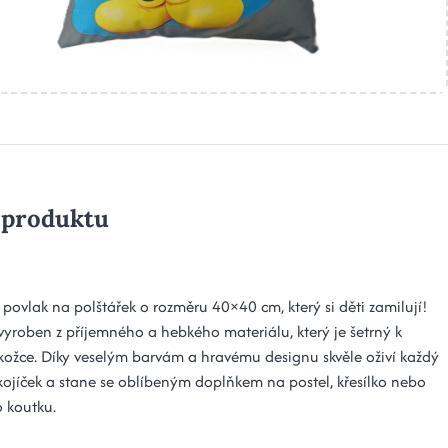
 produktu
povlak na polštářek o rozměru 40×40 cm, který si děti zamilují!
 vyroben z příjemného a hebkého materiálu, který je šetrný k
kožce. Díky veselým barvám a hravému designu skvěle oživí každý
kojíček a stane se oblíbeným doplňkem na postel, křesílko nebo
o koutku.