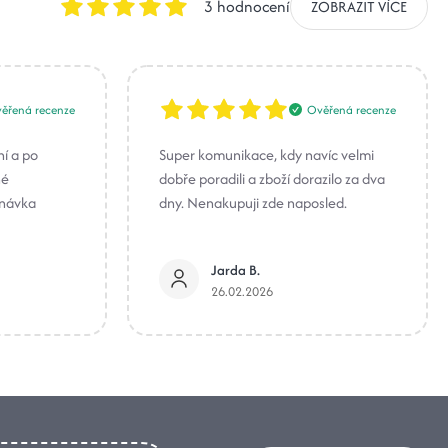
3 hodnocení
ZOBRAZIT VÍCE
ěřená recenze
Ověřená recenze
ní a po
Super komunikace, kdy navíc velmi
né
dobře poradili a zboží dorazilo za dva
dnávka
dny. Nenakupuji zde naposled.
Jarda B.
26.02.2026