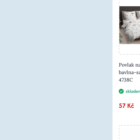
Povlak n
bavlna-s
4738C
sklade
57 Kč