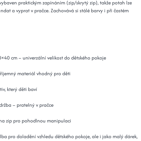
vybaven praktickým zapínáním (zip/skrytý zip), takže potah lze
ndat a vyprat v pračce. Zachovává si stálé barvy i při častém
×40 cm – univerzální velikost do dětského pokoje
říjemný materiál vhodný pro děti
iv, který děti baví
ržba – pratelný v pračce
na zip pro pohodlnou manipulaci
olba pro doladění vzhledu dětského pokoje, ale i jako malý dárek,