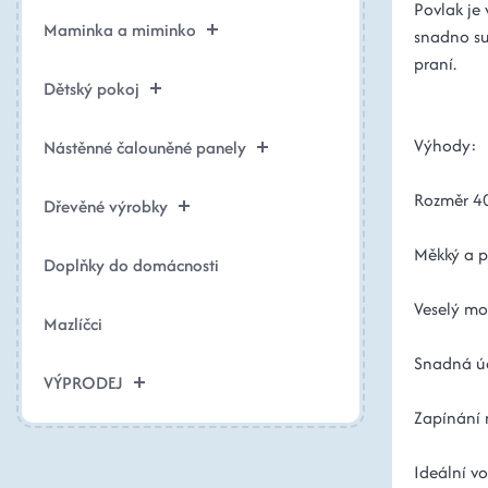
Povlak je 
Maminka a miminko
snadno su
praní.
Dětský pokoj
Výhody:
Nástěnné čalouněné panely
Rozměr 40
Dřevěné výrobky
Měkký a p
Doplňky do domácnosti
Veselý mot
Mazlíčci
Snadná úd
VÝPRODEJ
Zapínání 
Ideální v