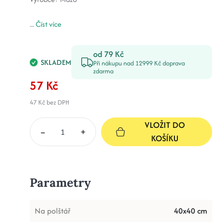
...
Číst více
od 79 Kč
SKLADEM
Při nákupu nad 12999 Kč doprava
zdarma
57 Kč
47 Kč
bez DPH
VLOŽIT DO
–
+
KOŠÍKU
Parametry
Na polštář
40x40 cm