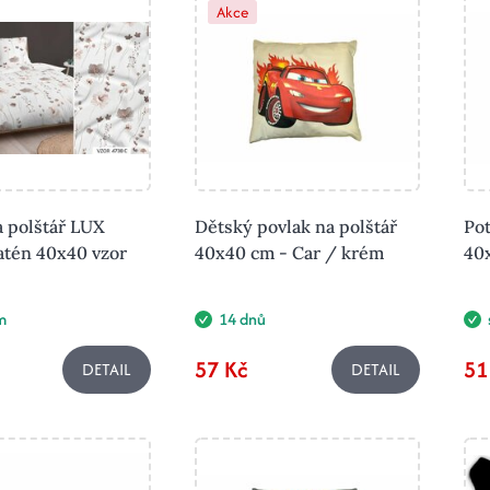
Akce
a polštář LUX
Dětský povlak na polštář
Pot
atén 40x40 vzor
40x40 cm - Car / krém
40
m
14 dnů
57 Kč
51
DETAIL
DETAIL