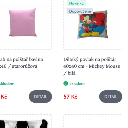
Novinka
Doporučené
ah na polštář bavlna
Dětský povlak na polštář
x40 / starorůžová
40x40 cm - Mickey Mouse
/ bílá
skladem
skladem
 Kč
57 Kč
DETAIL
DETAIL