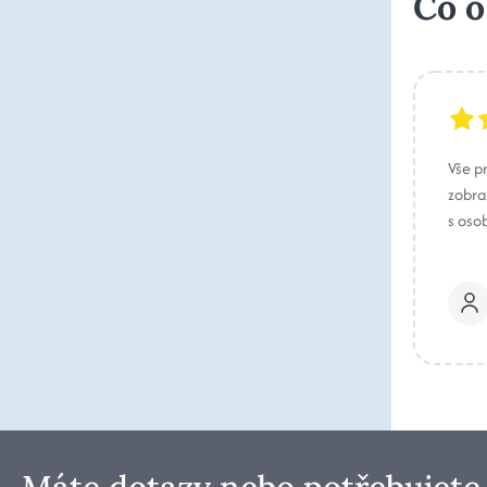
Co o
Vše p
zobraz
s oso
Máte dotazy nebo potřebujete