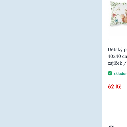
Dětský p
40x40 cm
zajíček /
sklade
62 Kč