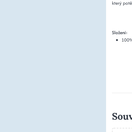
který pot
Složení:
100%
Souv