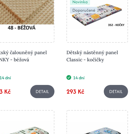
Novinka
Doporučené
tský čalouněný panel
Dětský nástěnný panel
NKY - béžová
Classic - kočičky
14 dní
14 dní
3 Kč
293 Kč
DETAIL
DETAIL