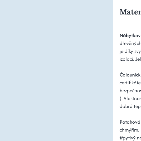
Mater
Nábytkov
dřevěných
je díky s
izolaci. 
Čalounick
certifiká
bezpečnos
). Vlastno
dobrá tepe
Potahová 
chmýřím. 
třpytivý n