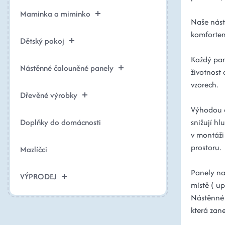
Maminka a miminko
Naše nást
komfortem 
Dětský pokoj
Každý pane
Nástěnné čalouněné panely
životnost
vzorech.
Dřevěné výrobky
Výhodou č
Doplňky do domácnosti
snižují hl
v montáži
prostoru.
Mazlíčci
Panely na
VÝPRODEJ
místě ( up
Nástěnné 
která zan