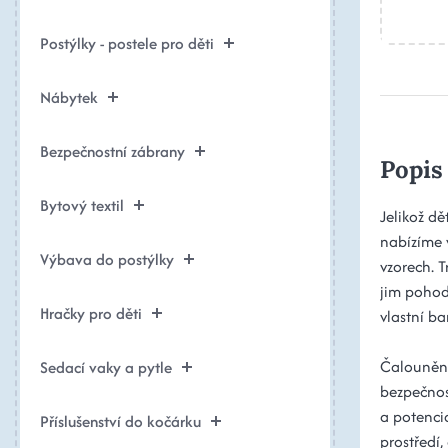
Postýlky - postele pro děti
Nábytek
Bezpečnostní zábrany
Popis
Bytový textil
Jelikož dě
nabízíme 
Výbava do postýlky
vzorech. T
jim pohod
Hračky pro děti
vlastní ba
Čalouněné
Sedací vaky a pytle
bezpečnos
a potenciá
Příslušenství do kočárku
prostředí,