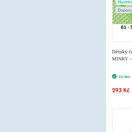
Novink
Doporu
Dětský č
MINKY - 
14 dní
293 Kč