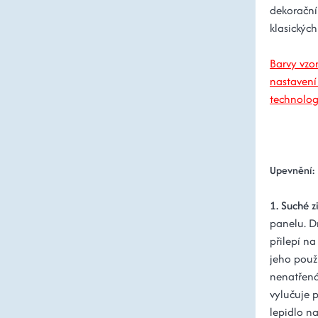
dekorační
klasickýc
Barvy vzor
nastavení
technolog
Upevnění:
1. Suché z
panelu. D
přilepí na
jeho použi
nenatřená
vylučuje p
lepidlo na