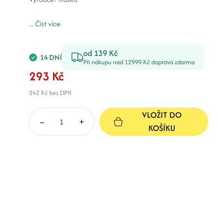
...
Číst více
od 139 Kč
14 DNÍ
Při nákupu nad 12999 Kč doprava zdarma
293 Kč
242 Kč
bez DPH
VLOŽIT DO
–
+
KOŠÍKU