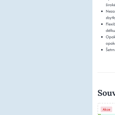
širok
Neza
zbytk
Flexi
délku
Opak
opak
Šetrn
Souv
Akce