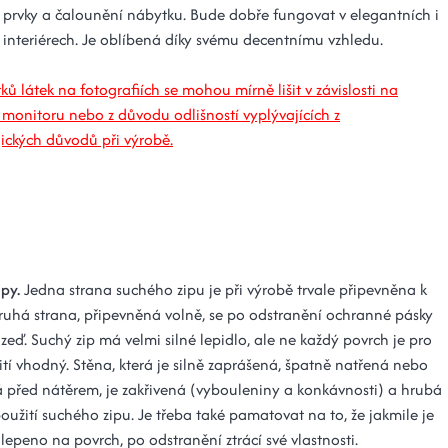
 prvky a čalounění nábytku. Bude dobře fungovat v elegantních i
h interiérech. Je oblíbená díky svému decentnímu vzhledu.
ků látek na fotografiích se mohou mírně lišit v závislosti na
 monitoru nebo z důvodu odlišností vyplývajících z
ických důvodů při výrobě.
ipy.
Jedna strana suchého zipu je při výrobě trvale připevněna k
ruhá strana, připevněná volně, se po odstranění ochranné pásky
 zeď. Suchý zip má velmi silné lepidlo, ale ne každý povrch je pro
tí vhodný. Stěna, která je silně zaprášená, špatně natřená nebo
 před nátěrem, je zakřivená (vybouleniny a konkávnosti) a hrubá
oužití suchého zipu. Je třeba také pamatovat na to, že jakmile je
lepeno na povrch, po odstranění ztrácí své vlastnosti.