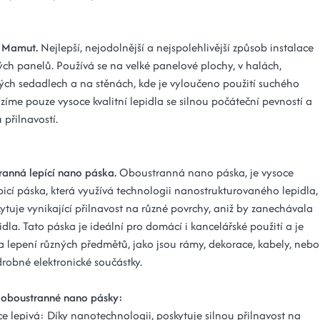
o Mamut.
Nejlepší, nejodolnější a nejspolehlivější způsob instalace
ch panelů. Používá se na velké panelové plochy, v halách,
ých sedadlech a na stěnách, kde je vyloučeno použití suchého
zíme pouze vysoce kvalitní lepidla se silnou počáteční pevností a
přilnavostí.
ranná lepící nano páska.
Oboustranná nano páska, je vysoce
epicí páska, která využívá technologii nanostrukturovaného lepidla,
kytuje vynikající přilnavost na různé povrchy, aniž by zanechávala
idla. Tato páska je ideální pro domácí i kancelářské použití a je
 lepení různých předmětů, jako jsou rámy, dekorace, kabely, nebo
robné elektronické součástky.
i oboustranné nano pásky:
e lepivá: Díky nanotechnologii, poskytuje silnou přilnavost na