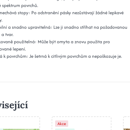
é spektrum povrchů.
nechává stopy: Po odstranění pásky nezůstávají žádné lepkavé
y.
bilní a snadno upravitelná: Lze ji snadno stříhat na požadovanou
 a tvar.
ovaně použitelná: Může být omyta a znovu použita pro
ované lepení.
á k povrchům: Je šetrná k citlivým povrchům a nepoškozuje je.
isející
Akce