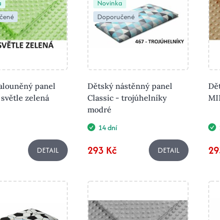
a
Novinka
čené
Doporučené
alouněný panel
Dětský nástěnný panel
Dě
světle zelená
Classic - trojúhelníky
MI
modré
14 dní
293 Kč
29
DETAIL
DETAIL