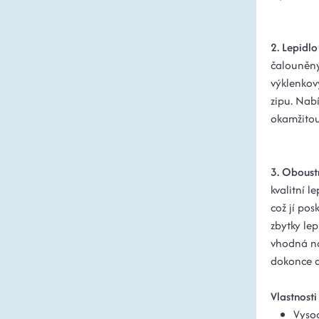
2. Lepidl
čalouněný
výklenkov
zipu. Nabí
okamžitou 
3. Oboust
kvalitní l
což jí pos
zbytky lep
vhodná na
dokonce d
Vlastnost
Vysoc