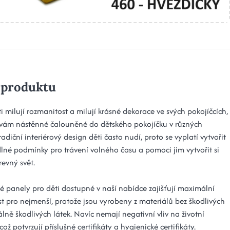
 produktu
ti milují rozmanitost a milují krásné dekorace ve svých pokojíčcích,
vám nástěnné čalouněné do dětského pokojíčku v různých
radiční interiérový design děti často nudí, proto se vyplatí vytvořit
lné podmínky pro trávení volného času a pomoci jim vytvořit si
revný svět.
 panely pro děti dostupné v naší nabídce zajišťují maximální
t pro nejmenší, protože jsou vyrobeny z materiálů bez škodlivých
lně škodlivých látek. Navíc nemají negativní vliv na životní
 což potvrzují příslušné certifikáty a hygienické certifikáty.