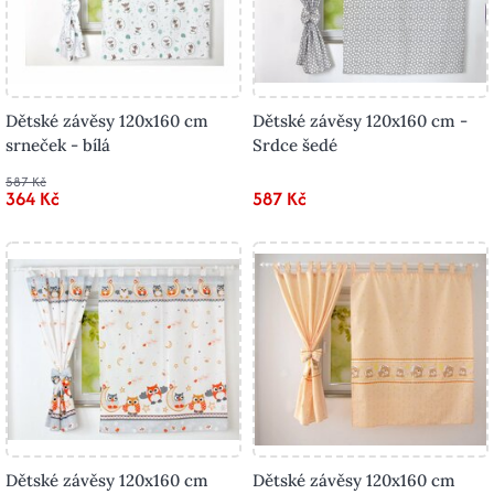
Dětské závěsy 120x160 cm
Dětské závěsy 120x160 cm -
srneček - bílá
Srdce šedé
587 Kč
364 Kč
587 Kč
Dětské závěsy 120x160 cm
Dětské závěsy 120x160 cm