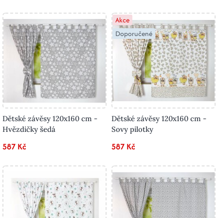
Akce
Doporučené
Dětské závěsy 120x160 cm -
Dětské závěsy 120x160 cm -
Hvězdičky šedá
Sovy pilotky
587 Kč
587 Kč