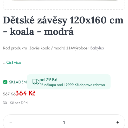
Dětské závěsy 120x160 cm
- koala - modrá
Kód produktu:
Závěs koala / modrá 114
Výrobce:
Babylux
...
Číst více
od 79 Kč
SKLADEM
Při nákupu nad 12999 Kč doprava zdarma
364 Kč
587 Kč
301 Kč
bez DPH
–
+