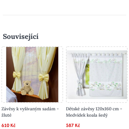
Související
Závěsy k vyšívaným sadám -
Dětské závěsy 120x160 cm -
žluté
Medvídek koala šedý
610 Kč
587 Kč