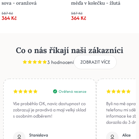
sova - oranžová
méďa v kolečku - žlutá
587 Kč
587 Kč
364 Kč
364 Kč
Co o nás říkají naši zákazníci
3 hodnocení
ZOBRAZIT VÍCE
Ověřená recenze
Vše proběhlo OK, navíc dostupnost co
Byli na mě oprav
zobrazují je pravdivá a mají velký sklad
telefonu mi sděli
s osobním odběrem!
informace ke zb
dorazila do 3 dnů
Stanislava
Alice