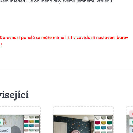
ckém interiéru. Je oblíbená díky svému jemnému vzhledu.
Barevnost panelů se může mírně lišit v závislosti nastavení barev
!!
isející
a
čené