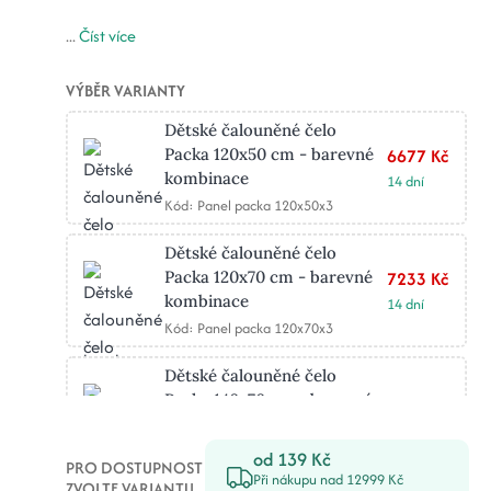
...
Číst více
VÝBĚR VARIANTY
Dětské čalouněné čelo
Packa 120x50 cm - barevné
6677 Kč
kombinace
14 dní
Kód: Panel packa 120x50x3
Dětské čalouněné čelo
Packa 120x70 cm - barevné
7233 Kč
kombinace
14 dní
Kód: Panel packa 120x70x3
Dětské čalouněné čelo
Packa 140x70 cm - barevné
7790 Kč
kombinace
14 dní
Kód: Panel packa 140x70x3
od 139 Kč
PRO DOSTUPNOST
Při nákupu nad 12999 Kč
ZVOLTE VARIANTU