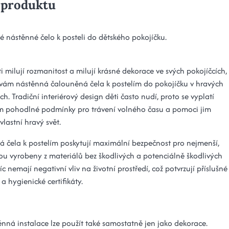
 produktu
 nástěnné čelo k posteli do dětského pokojíčku.
ti milují rozmanitost a milují krásné dekorace ve svých pokojíčcích,
vám nástěnná čalouněná čela k postelím do pokojíčku v hravých
h. Tradiční interiérový design děti často nudí, proto se vyplatí
jim pohodlné podmínky pro trávení volného času a pomoci jim
 vlastní hravý svět.
 čela k postelím poskytují maximální bezpečnost pro nejmenší,
sou vyrobeny z materiálů bez škodlivých a potenciálně škodlivých
íc nemají negativní vliv na životní prostředí, což potvrzují příslušné
y a hygienické certifikáty.
ěnná instalace lze použít také samostatně jen jako dekorace.