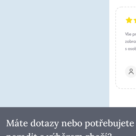
Vše p
zobraz
s oso
Máte dotazy nebo potřebujete