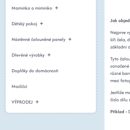
Maminka a miminko
Jak objed
Dětský pokoj
Nejprve v
Nástěnné čalouněné panely
šíři čela,
základní d
Dřevěné výrobky
Tyto čalo
označené 
Doplňky do domácnosti
různé barv
mezi foto
Mazlíčci
Jestliže 
číslo dílu
VÝPRODEJ
Příklad :