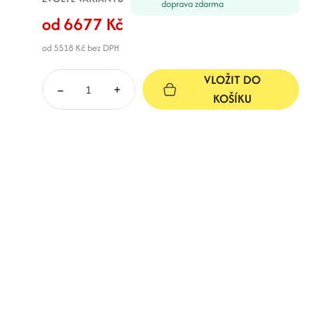
doprava zdarma
Dětské čalouněné čelo
od 6677 Kč
Packa 140x90 cm - barevné
8347 Kč
kombinace
14 dní
od 5518 Kč
bez DPH
Kód: Panel packa 140x90x3
VLOŽIT DO
Dětské čalouněné čelo
–
+
KOŠÍKU
Packa 160x70 cm - barevné
8903 Kč
kombinace
14 dní
Kód: Panel packa 160x70x3
Dětské čalouněné čelo
Packa 160x90 cm - barevné
9449 Kč
kombinace
14 dní
Kód: Panel packa 160x90x3
Dětské čalouněné čelo
Packa 180x70 cm -
10016 Kč
barevné kombinace
14 dní
Kód: Panel packa 180x70x3