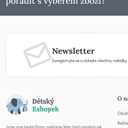
poradit s výběrem zboží?
Newsletter
Zaregistrujte se a získejte všechny nabídky
O n
Obch
Rekl
Jsme ryze česká firma, nabízíme Vám zboží výrobců jak