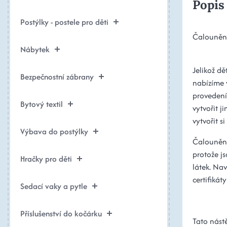
Popis
Postýlky - postele pro děti
Čalouněné
Nábytek
Jelikož dě
Bezpečnostní zábrany
nabízíme 
provedeníc
Bytový textil
vytvořit 
vytvořit si
Výbava do postýlky
Čalouněná
protože j
Hračky pro děti
látek. Nav
certifikát
Sedací vaky a pytle
Příslušenství do kočárku
Tato nást