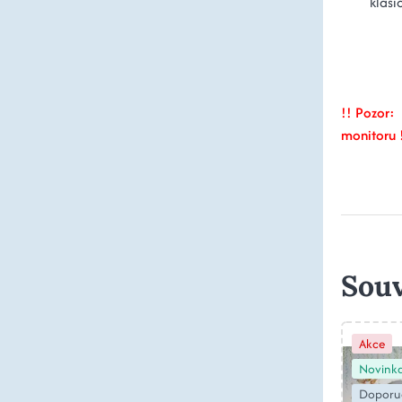
klasi
!! Pozor
: 
monitoru 
Souv
Akce
Novink
Doporu