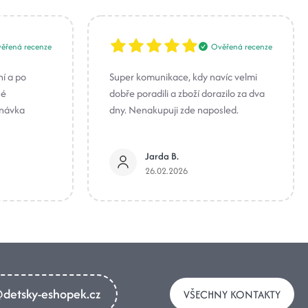
ěřená recenze
Ověřená recenze
ní a po
Super komunikace, kdy navíc velmi
né
dobře poradili a zboží dorazilo za dva
dnávka
dny. Nenakupuji zde naposled.
Jarda B.
26.02.2026
detsky-eshopek.cz
VŠECHNY KONTAKTY