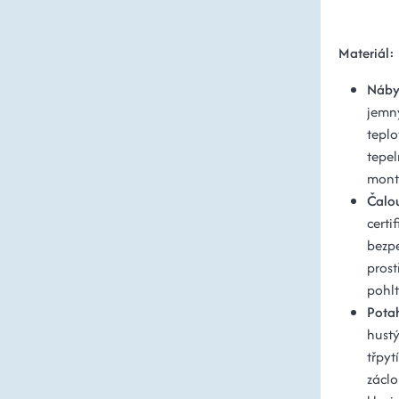
Materiál:
Náby
jemn
tepl
tepe
mont
Čalo
certi
bezpe
prost
pohlt
Pota
hust
třpy
záclo