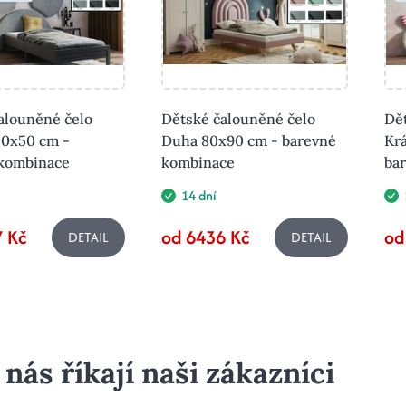
alouněné čelo
Dětské čalouněné čelo
Dě
00x50 cm -
Duha 80x90 cm - barevné
Krá
 kombinace
kombinace
ba
14 dní
 Kč
od 6436 Kč
od
DETAIL
DETAIL
 nás říkají naši zákazníci