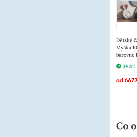
Dětské č
Myška 1
barevné
14 dní
od 6677
Co o