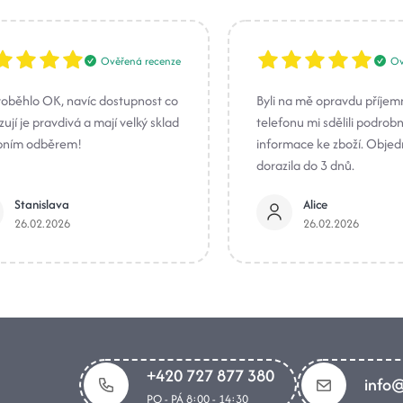
Ověřená recenze
Ov
roběhlo OK, navíc dostupnost co
Byli na mě opravdu příjem
ují je pravdivá a mají velký sklad
telefonu mi sdělili podrob
bním odběrem!
informace ke zboží. Obje
dorazila do 3 dnů.
Stanislava
Alice
26.02.2026
26.02.2026
+420 727 877 380
info@
PO - PÁ 8:00 - 14:30