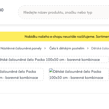
80
Nabídku našeho e-shopu neustále rozšiřujeme. Sortimen
Nástěnné čalouněné panely
Čela k dětským postelím
Dětské čal