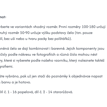
nat:
yberte ve variantách vhodný rozměr. První rozměry 100-180 určují
 druhý rozměr 50-90 určuje výšku podstavy čela (tzn. pouze
íl, bez uší nebo u tvaru packy bez polštářků).
uněná čela se dají kombinovat i barevně. Jejich komponenty jsou
čísly podle nákresu ve fotografiích a různá čísla mohou nést
y, které si vyberete podle našeho vzorníku, který naleznete taktéž
grafiemi.
máte vybráno, pak už jen stačí do poznámky k objednávce napsat
 s barvu a je hotovo.
Díl č. 1 - 16 popelová, díl č. 2 - 14 starorůžová.