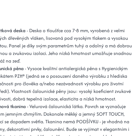
tková deska
- Deska o tloušťce cca 7-8 mm, vyrobená z velmi
ých dřevěných vláken, lisovaná pod vysokým tlakem a vysokou
otou. Panel je díky svým parametrům tuhý a odolný a má dobrou
lnou a zvukovou izolaci. Jeho nízká hmotnost umožňuje snadnou
áž na zeď.
unická pěna
- Vysoce kvalitní antialergická pěna s Hygienickým
fikátem PZH® (jedná se o posouzení daného výrobku z hlediska
čnosti pro člověka a/nebo nezávadnosti výrobku pro životní
ředí). Vlastnosti čalounické pěny jsou: vysoký koeficient zvukové
ivosti, dobrá tepelná izolace, elasticita a nízká hmotnost.
hová tkanina
- Velurová čalounická látka. Povrch se vyznačuje
ým jemným chmýřím. Dokonale měkký a jemný SOFT TOUCH,
tící se dopadem světla. Tkanina nemá PODŠÍVKU - je vhodná na
ny, dekorativní prvky, čalounění. Bude se vyjímat v elegantním i