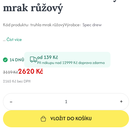
mrak růžový
Kód produktu:
truhla mrak růžový
Výrobce:
Spec drew
...
Číst více
od 139 Kč
14 DNŮ
Při nákupu nad 12999 Kč doprava zdarma
2620 Kč
3119 Kč
2165 Kč
bez DPH
–
+
VLOŽIT DO KOŠÍKU