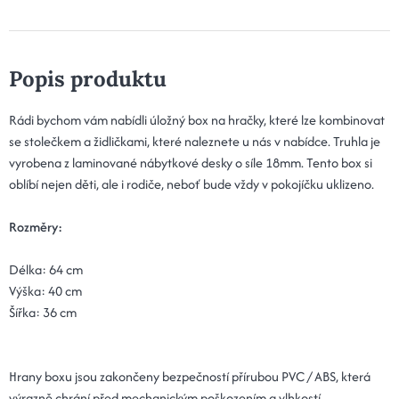
Popis produktu
Rádi bychom vám nabídli úložný box na hračky, které lze kombinovat
se stolečkem a židličkami, které naleznete u nás v nabídce. Truhla je
vyrobena z laminované nábytkové desky o síle 18mm. Tento box si
oblíbí nejen děti, ale i rodiče, neboť bude vždy v pokojíčku uklizeno.
Rozměry:
Délka: 64 cm
Výška: 40 cm
Šířka: 36 cm
Hrany boxu jsou zakončeny bezpečností přírubou PVC / ABS, která
výrazně chrání před mechanickým poškozením a vlhkostí.