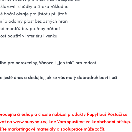
skluzové schůdky a široká základna
é boční okraje pro jistotu při jízdě
tní a odolný plast bez ostrých hran
ná montáž bez potřeby nářadí
st použití v interiéru i venku
lba pro narozeniny, Vánoce i „jen tak“ pro radost.
 ještě dnes a sledujte, jak se váš malý dobrodruh baví i učí
 prodejnu či eshop a chcete nabízet produkty PupyHou? Postačí se
ovat na www.pupyhou.cz, kde Vám spustíme velkoobchodní přístup.
žíte marketingové materiály a spolupráce může začít.