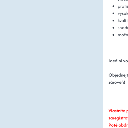
proti
vysok
kvali
snad
možno
Ideální vo
Objednejte
zároveň!
Vlastníte
zaregistr
Poté obdr