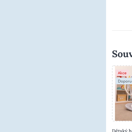
Souv
Akce
Doporu
Dětský h