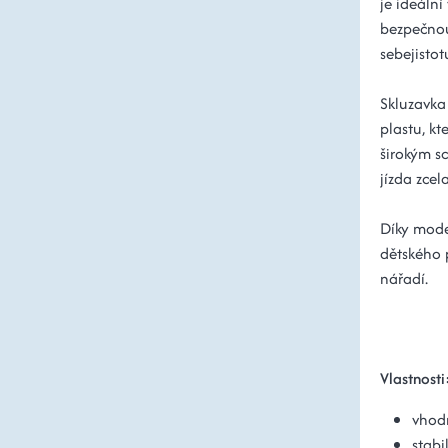
je ideální
bezpečnou
sebejistot
Skluzavka
plastu, k
širokým s
jízda zcel
Díky mode
dětského 
nářadí.
Vlastnosti
vhod
stabi