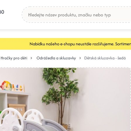
80
Nabídku našeho e-shopu neustále rozšiřujeme. Sortimen
Hračky pro děti
Odrážedla a skluzavky
Dětská skluzavka - šedá