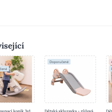
isející
Doporučené
čené
oupací koník 3v1
Dětská skluzavka - růžová
Dě