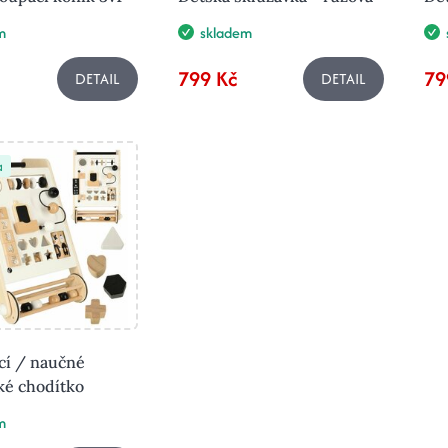
m
skladem
799 Kč
79
DETAIL
DETAIL
a
cí / naučné
ké chodítko
m