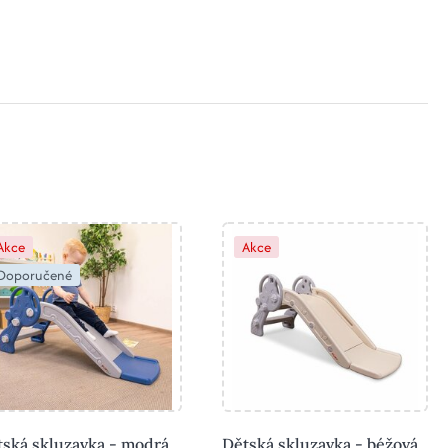
Akce
Akce
Doporučené
tská skluzavka - modrá
Dětská skluzavka - béžová