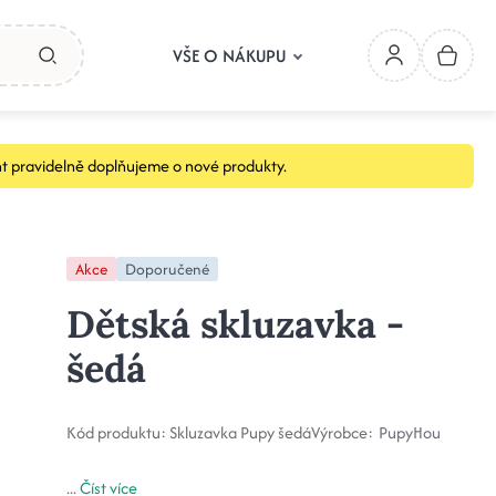
VŠE O NÁKUPU
t pravidelně doplňujeme o nové produkty.
Akce
Doporučené
Dětská skluzavka -
šedá
Kód produktu:
Skluzavka Pupy šedá
Výrobce:
PupyHou
...
Číst více