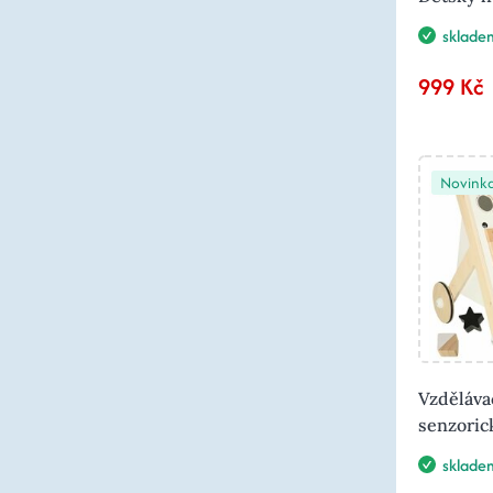
sklade
999 Kč
Novink
Vzděláva
senzoric
sklade