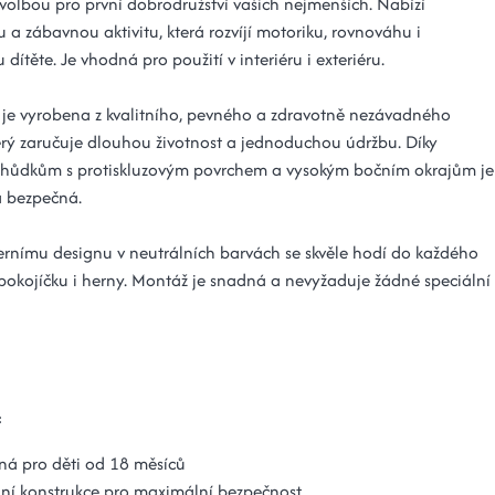
 volbou pro první dobrodružství vašich nejmenších. Nabízí
 a zábavnou aktivitu, která rozvíjí motoriku, rovnováhu i
u dítěte. Je vhodná pro použití v interiéru i exteriéru.
 je vyrobena z kvalitního, pevného a zdravotně nezávadného
terý zaručuje dlouhou životnost a jednoduchou údržbu. Díky
chůdkům s protiskluzovým povrchem a vysokým bočním okrajům je
a bezpečná.
rnímu designu v neutrálních barvách se skvěle hodí do každého
pokojíčku i herny. Montáž je snadná a nevyžaduje žádné speciální
:
ná pro děti od 18 měsíců
lní konstrukce pro maximální bezpečnost