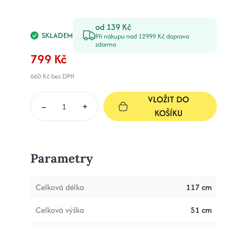
od 139 Kč
SKLADEM
Při nákupu nad 12999 Kč doprava
zdarma
799 Kč
660 Kč
bez DPH
VLOŽIT DO
–
+
KOŠÍKU
Parametry
Celková délka
117 cm
Celková výška
51 cm