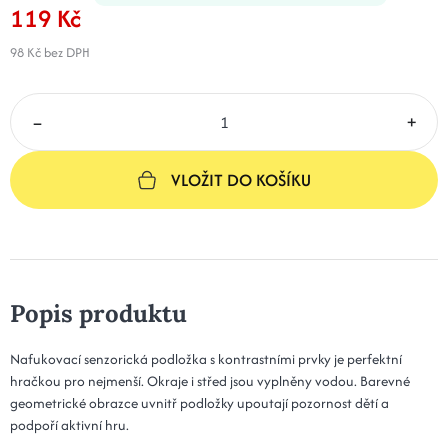
119 Kč
98 Kč
bez DPH
–
+
VLOŽIT DO KOŠÍKU
Popis produktu
Nafukovací senzorická podložka s kontrastními prvky je perfektní
hračkou pro nejmenší. Okraje i střed jsou vyplněny vodou. Barevné
geometrické obrazce uvnitř podložky upoutají pozornost dětí a
podpoří aktivní hru.