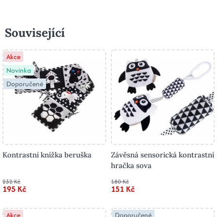
Související
Akce
Novinka
Doporučené
Kontrastní knížka beruška
Závěsná sensorická kontrastní
hračka sova
232 Kč
180 Kč
195 Kč
151 Kč
Akce
Doporučené