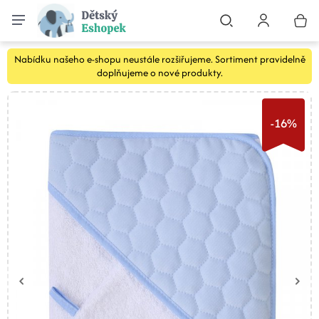
Nabídku našeho e-shopu neustále rozšiřujeme. Sortiment pravidelně
doplňujeme o nové produkty.
-16%