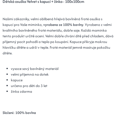
Dětská osuška Velvet s kapucí + žínka - 100x100cm
Našimi zákazníky, velmi oblíbená hřejivá bavlněná froté osuška s
kapucí pro Vaše miminko,
vyrobena ze 100% bavlny
. Vyrobeno z velmi
kvalitního bavlněného froté materiálu, dobře saje. Každá maminka
tento produkt určitě ocení. Velmi dobře chrání dítě před chladem, dává
příjemný pocit pohodlí a tepla po koupání. Kapuce přikryje mokrou
hlavičku dítěte a udrží v teple. Froté materiál jemně masíruje pokožku
dítěte.
vysoce savý bavlněný materiál
velmi příjemná na dotek
kapuce
určeno pro děti do 3 let
žínka zdarma
Složení: 100% bavlna