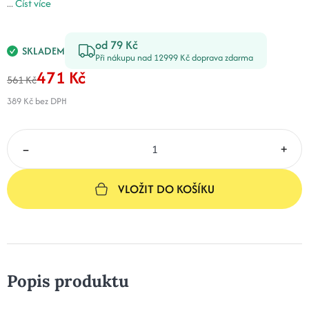
...
Číst více
od 79 Kč
SKLADEM
Při nákupu nad 12999 Kč doprava zdarma
471 Kč
561 Kč
389 Kč
bez DPH
–
+
VLOŽIT DO KOŠÍKU
Popis produktu