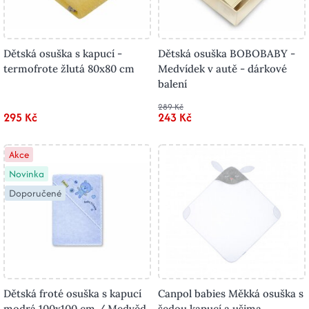
Dětská osuška s kapucí -
Dětská osuška BOBOBABY -
termofrote žlutá 80x80 cm
Medvídek v autě - dárkové
balení
289 Kč
295 Kč
243 Kč
Akce
Novinka
Doporučené
Dětská froté osuška s kapucí
Canpol babies Měkká osuška s
modrá 100x100 cm / Medvěd
šedou kapucí a ušima