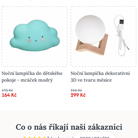
Noční lampička do dětského
Noční lampička dekorativní
pokoje - mráček modrý
3D ve tvaru měsíce
195 Kč
356 Kč
164 Kč
299 Kč
Co o nás říkají naši zákazníci