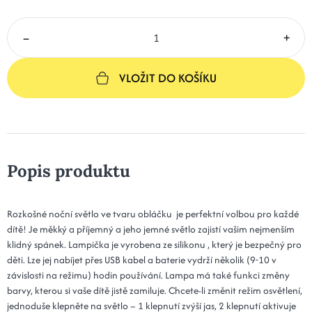
–
+
VLOŽIT DO KOŠÍKU
Popis produktu
Rozkošné noční světlo ve tvaru obláčku je perfektní volbou pro každé
dítě! Je měkký a příjemný a jeho jemné světlo zajistí vašim nejmenším
klidný spánek. Lampička je vyrobena ze silikonu , který je bezpečný pro
děti. Lze jej nabíjet přes USB kabel a baterie vydrží několik (9-10 v
závislosti na režimu) hodin používání. Lampa má také funkci změny
barvy, kterou si vaše dítě jistě zamiluje. Chcete-li změnit režim osvětlení,
jednoduše klepněte na světlo – 1 klepnutí zvýší jas, 2 klepnutí aktivuje