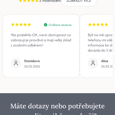
3 hodnocení
ZOBRAZIT VÍCE
Ověřená recenze
Vše proběhlo OK, navíc dostupnost co
Byli na mě oprav
zobrazují je pravdivá a mají velký sklad
telefonu mi sděli
s osobním odběrem!
informace ke zb
dorazila do 3 dnů
Stanislava
Alice
26.02.2026
26.02.20
Máte dotazy nebo potřebujete