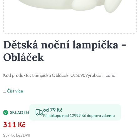
Dětská noční lampička -
Obláček
Kód produktu:
Lampička Obláček KX3690
Výrobce:
Icona
...
Číst více
od 79 Kč
SKLADEM
Při nákupu nad 12999 Kč doprava zdarma
311 Kč
257 Kč
bez DPH