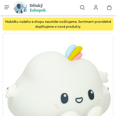
Nabídku našeho e-shopu neustále rozšiřujeme. Sortiment pravidelně
doplňujeme o nové produkty.